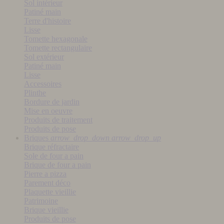
Sol intérieur
Patiné main
Terre d'histoire
Lisse
Tomette hexagonale
Tomette rectangulaire
Sol extérieur
Patiné main
Lisse
Accessoires
Plinthe
Bordure de jardin
Mise en oeuvre
Produits de traitement
Produits de pose
Briques
arrow_drop_down
arrow_drop_up
Brique réfractaire
Sole de four a pain
Brique de four a pain
Pierre a pizza
Parement déco
Plaquette vieillie
Patrimoine
Brique vieillie
Produits de pose