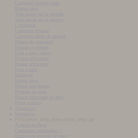
Carrelage en terre cuite
Brique déco
Tout savoir sur la tomette
Tout savoir sur la faïence
L'extérieur
Carrelage terrasse
Carrelage plage de piscine
Brique de parement
Pavage en brique
Four a pain / pizza
Brique réfractaire
Brique réfractaire
Four a pain
Barbecue
Brique déco
Brique patrimoine
Produits de pose
Brique réfractaire et déco
Pierre a pizza
Tendances
Simulateur
FAQ
arrow_drop_down
arrow_drop_up
Acheter en ligne
Comment commander ?
Quels sont les frais de port ?