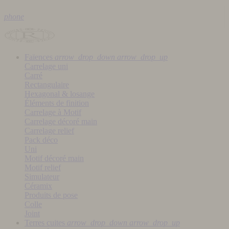
phone
Faïences
arrow_drop_down
arrow_drop_up
Carrelage uni
Carré
Rectangulaire
Hexagonal & losange
Éléments de finition
Carrelage à Motif
Carrelage décoré main
Carrelage relief
Pack déco
Uni
Motif décoré main
Motif relief
Simulateur
Céramix
Produits de pose
Colle
Joint
Terres cuites
arrow_drop_down
arrow_drop_up