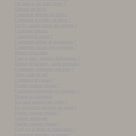
Où puis-je me faire livrer ?
Obtenir un devis
Comment obtenir un devis ?
Comment accepter un devis ?
Devis : quelle durée de validité ?
Carrelage faïence
Comment le poser ?
Comment utiliser le simulateur ?
Comment choisir son carrelage ?
Brique réfractaire
Four a pain : quelles dimensions ?
Brique réfractaire : quels formats ?
Comment construire son four ?
Terre cuite de sol
Comment les poser ?
Quelle couleur choisir ?
Comment entretenir ses tomettes ?
Brique de parement
Sur quel support les coller ?
En protection derrière un poêle ?
Quelle couleur choisir ?
Vasque artisanale
Quelle couleur choisir ?
Quel est le délai de fabrication ?
Comment installer sa vasque ?