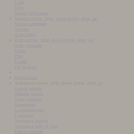
Colle
Joint
Mortier réfractaire
Vasques
arrow_drop_down
arrow_drop_up
Vasque artisanale
A poser
A encastrer
Tuiles
arrow_drop_down
arrow_drop_up
Tuile vernissée
Canal
Plate
Écaille
Fer de lance
Réalisations
Ambiances
arrow_drop_down
arrow_drop_up
Galerie photos
Albums photos
Visite virtuelle
Reportages
La manufacture
L'intérieur
Ambiance cuisine
Ambiance salle de bain
Faïence murale