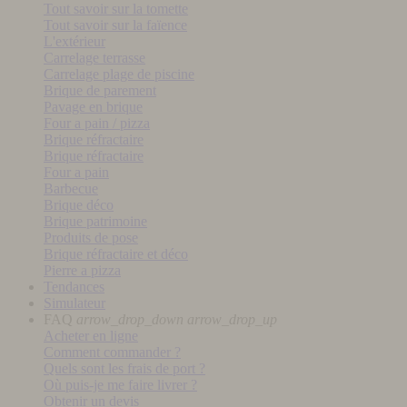
Tout savoir sur la tomette
Tout savoir sur la faïence
L'extérieur
Carrelage terrasse
Carrelage plage de piscine
Brique de parement
Pavage en brique
Four a pain / pizza
Brique réfractaire
Brique réfractaire
Four a pain
Barbecue
Brique déco
Brique patrimoine
Produits de pose
Brique réfractaire et déco
Pierre a pizza
Tendances
Simulateur
FAQ
arrow_drop_down
arrow_drop_up
Acheter en ligne
Comment commander ?
Quels sont les frais de port ?
Où puis-je me faire livrer ?
Obtenir un devis