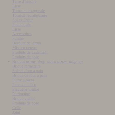
Terre d'histoire
Lisse
Tomette hexagonale
Tomette rectangulaire
Sol extérieur
Patiné main
Lisse
Accessoires
Plinthe
Bordure de jardin
Mise en oeuvre
Produits de traitement
Produits de pose
Briques
arrow_drop_down
arrow_drop_up
Brique réfractaire
Sole de four a pain
Brique de four a pain
Pierre a pizza
Parement déco
Plaquette vieillie
Patrimoine
Brique vieillie
Produits de pose
Colle
Joint