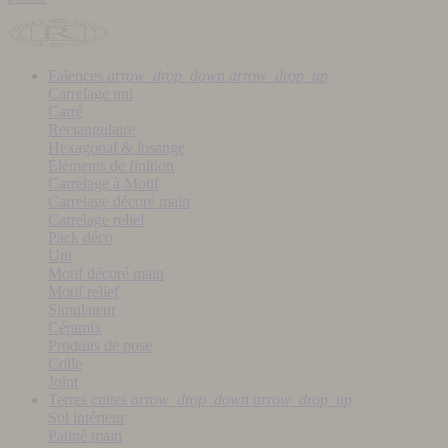
Faïences
arrow_drop_down
arrow_drop_up
Carrelage uni
Carré
Rectangulaire
Hexagonal & losange
Éléments de finition
Carrelage à Motif
Carrelage décoré main
Carrelage relief
Pack déco
Uni
Motif décoré main
Motif relief
Simulateur
Céramix
Produits de pose
Colle
Joint
Terres cuites
arrow_drop_down
arrow_drop_up
Sol intérieur
Patiné main