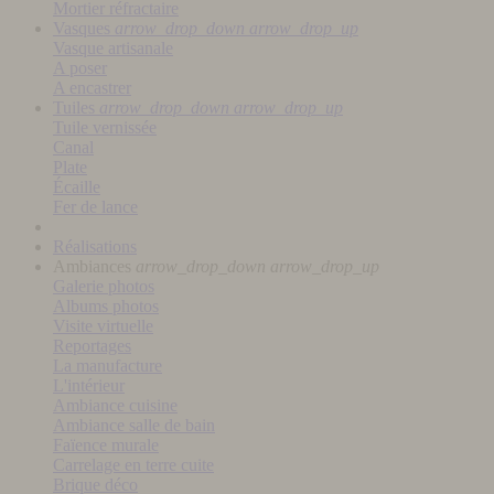
Mortier réfractaire
Vasques
arrow_drop_down
arrow_drop_up
Vasque artisanale
A poser
A encastrer
Tuiles
arrow_drop_down
arrow_drop_up
Tuile vernissée
Canal
Plate
Écaille
Fer de lance
Réalisations
Ambiances
arrow_drop_down
arrow_drop_up
Galerie photos
Albums photos
Visite virtuelle
Reportages
La manufacture
L'intérieur
Ambiance cuisine
Ambiance salle de bain
Faïence murale
Carrelage en terre cuite
Brique déco