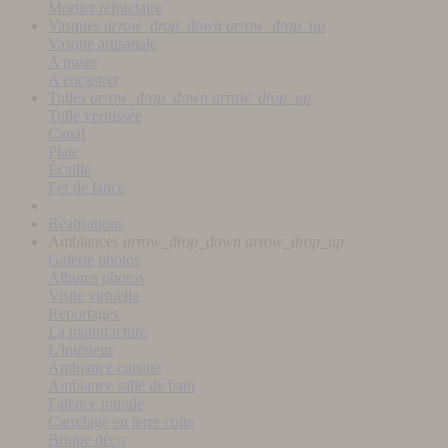
Mortier réfractaire
Vasques
arrow_drop_down
arrow_drop_up
Vasque artisanale
A poser
A encastrer
Tuiles
arrow_drop_down
arrow_drop_up
Tuile vernissée
Canal
Plate
Écaille
Fer de lance
Réalisations
Ambiances
arrow_drop_down
arrow_drop_up
Galerie photos
Albums photos
Visite virtuelle
Reportages
La manufacture
L'intérieur
Ambiance cuisine
Ambiance salle de bain
Faïence murale
Carrelage en terre cuite
Brique déco