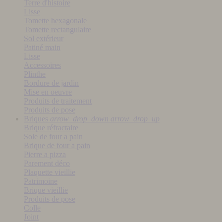
Terre d'histoire
Lisse
Tomette hexagonale
Tomette rectangulaire
Sol extérieur
Patiné main
Lisse
Accessoires
Plinthe
Bordure de jardin
Mise en oeuvre
Produits de traitement
Produits de pose
Briques
arrow_drop_down
arrow_drop_up
Brique réfractaire
Sole de four a pain
Brique de four a pain
Pierre a pizza
Parement déco
Plaquette vieillie
Patrimoine
Brique vieillie
Produits de pose
Colle
Joint