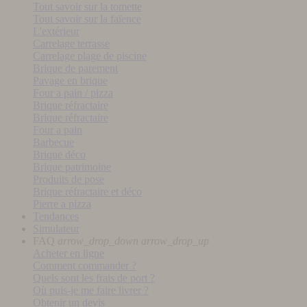
Tout savoir sur la tomette
Tout savoir sur la faïence
L'extérieur
Carrelage terrasse
Carrelage plage de piscine
Brique de parement
Pavage en brique
Four a pain / pizza
Brique réfractaire
Brique réfractaire
Four a pain
Barbecue
Brique déco
Brique patrimoine
Produits de pose
Brique réfractaire et déco
Pierre a pizza
Tendances
Simulateur
FAQ
arrow_drop_down
arrow_drop_up
Acheter en ligne
Comment commander ?
Quels sont les frais de port ?
Où puis-je me faire livrer ?
Obtenir un devis