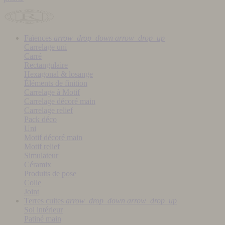
Faïences
arrow_drop_down
arrow_drop_up
Carrelage uni
Carré
Rectangulaire
Hexagonal & losange
Éléments de finition
Carrelage à Motif
Carrelage décoré main
Carrelage relief
Pack déco
Uni
Motif décoré main
Motif relief
Simulateur
Céramix
Produits de pose
Colle
Joint
Terres cuites
arrow_drop_down
arrow_drop_up
Sol intérieur
Patiné main