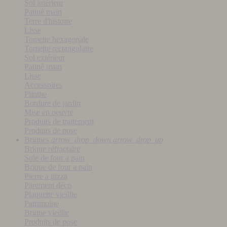
Sol intérieur
Patiné main
Terre d'histoire
Lisse
Tomette hexagonale
Tomette rectangulaire
Sol extérieur
Patiné main
Lisse
Accessoires
Plinthe
Bordure de jardin
Mise en oeuvre
Produits de traitement
Produits de pose
Briques
arrow_drop_down
arrow_drop_up
Brique réfractaire
Sole de four a pain
Brique de four a pain
Pierre a pizza
Parement déco
Plaquette vieillie
Patrimoine
Brique vieillie
Produits de pose