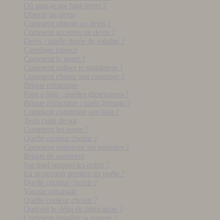
Où puis-je me faire livrer ?
Obtenir un devis
Comment obtenir un devis ?
Comment accepter un devis ?
Devis : quelle durée de validité ?
Carrelage faïence
Comment le poser ?
Comment utiliser le simulateur ?
Comment choisir son carrelage ?
Brique réfractaire
Four a pain : quelles dimensions ?
Brique réfractaire : quels formats ?
Comment construire son four ?
Terre cuite de sol
Comment les poser ?
Quelle couleur choisir ?
Comment entretenir ses tomettes ?
Brique de parement
Sur quel support les coller ?
En protection derrière un poêle ?
Quelle couleur choisir ?
Vasque artisanale
Quelle couleur choisir ?
Quel est le délai de fabrication ?
Comment installer sa vasque ?