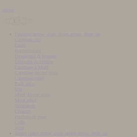
phone
Faïences
arrow_drop_down
arrow_drop_up
Carrelage uni
Carré
Rectangulaire
Hexagonal & losange
Éléments de finition
Carrelage à Motif
Carrelage décoré main
Carrelage relief
Pack déco
Uni
Motif décoré main
Motif relief
Simulateur
Céramix
Produits de pose
Colle
Joint
Terres cuites
arrow_drop_down
arrow_drop_up