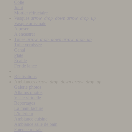
Colle
Joint
Mortier réfractaire
Vasques
arrow_drop_down
arrow_drop_up
Vasque artisanale
A poser
A encastrer
Tuiles
arrow_drop_down
arrow_drop_up
Tuile vernissée
Canal
Plate
Écaille
Fer de lance
Réalisations
Ambiances
arrow_drop_down
arrow_drop_up
Galerie photos
Albums photos
Visite virtuelle
Reportages
La manufacture
L'intérieur
Ambiance cuisine
Ambiance salle de bain
Faïence murale