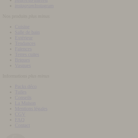
pinterest
Pinterest
instagram
Instagram
Nos produits
plus
minus
Cuisine
Salle de bain
Extérieur
Tendances
Faïences
Terres cuites
Briques
Vasques
Informations
plus
minus
Packs déco
Tuiles
Conseils
La Maison
Mentions légales
CGV
FAQ
Contact