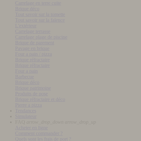
Carrelage en terre cuite
Brique déco
Tout savoir sur la tomette
Tout savoir sur la faïence
L'extérieur
Carrelage terrasse
Carrelage plage de piscine
Brique de parement
Pavage en brique
Four a pain / pizza
Brique réfractaire
Brique réfractaire
Four a pain
Barbecue
Brique déco
Brique patrimoine
Produits de pose
Brique réfractaire et déco
Pierre a pizza
Tendances
Simulateur
FAQ
arrow_drop_down
arrow_drop_up
Acheter en ligne
Comment commander ?
Quels sont les frais de port ?