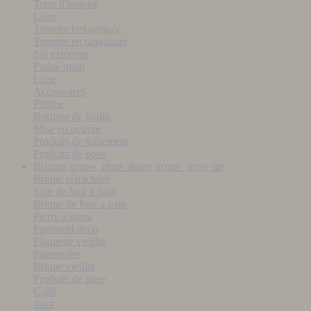
Terre d'histoire
Lisse
Tomette hexagonale
Tomette rectangulaire
Sol extérieur
Patiné main
Lisse
Accessoires
Plinthe
Bordure de jardin
Mise en oeuvre
Produits de traitement
Produits de pose
Briques
arrow_drop_down
arrow_drop_up
Brique réfractaire
Sole de four a pain
Brique de four a pain
Pierre a pizza
Parement déco
Plaquette vieillie
Patrimoine
Brique vieillie
Produits de pose
Colle
Joint