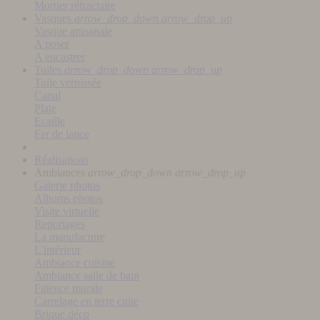
Mortier réfractaire
Vasques
arrow_drop_down
arrow_drop_up
Vasque artisanale
A poser
A encastrer
Tuiles
arrow_drop_down
arrow_drop_up
Tuile vernissée
Canal
Plate
Écaille
Fer de lance
Réalisations
Ambiances
arrow_drop_down
arrow_drop_up
Galerie photos
Albums photos
Visite virtuelle
Reportages
La manufacture
L'intérieur
Ambiance cuisine
Ambiance salle de bain
Faïence murale
Carrelage en terre cuite
Brique déco