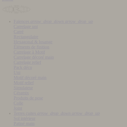
Faïences
arrow_drop_down
arrow_drop_up
Carrelage uni
Carré
Rectangulaire
Hexagonal & losange
Éléments de finition
Carrelage à Motif
Carrelage décoré main
Carrelage relief
Pack déco
Uni
Motif décoré main
Motif relief
Simulateur
Céramix
Produits de pose
Colle
Joint
Terres cuites
arrow_drop_down
arrow_drop_up
Sol intérieur
Patiné main