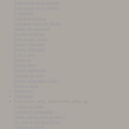
Tout savoir sur la tomette
Tout savoir sur la faïence
L'extérieur
Carrelage terrasse
Carrelage plage de piscine
Brique de parement
Pavage en brique
Four a pain / pizza
Brique réfractaire
Brique réfractaire
Four a pain
Barbecue
Brique déco
Brique patrimoine
Produits de pose
Brique réfractaire et déco
Pierre a pizza
Tendances
Simulateur
FAQ
arrow_drop_down
arrow_drop_up
Acheter en ligne
Comment commander ?
Quels sont les frais de port ?
Où puis-je me faire livrer ?
Obtenir un devis