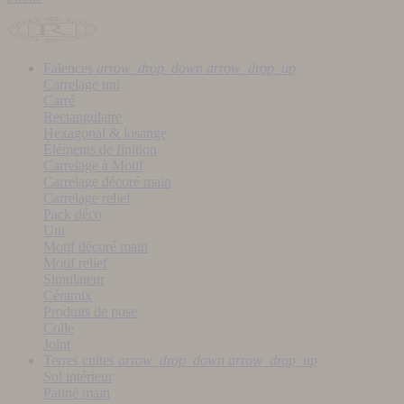
Faïences
arrow_drop_down
arrow_drop_up
Carrelage uni
Carré
Rectangulaire
Hexagonal & losange
Éléments de finition
Carrelage à Motif
Carrelage décoré main
Carrelage relief
Pack déco
Uni
Motif décoré main
Motif relief
Simulateur
Céramix
Produits de pose
Colle
Joint
Terres cuites
arrow_drop_down
arrow_drop_up
Sol intérieur
Patiné main