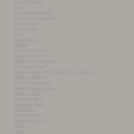
Terre d'histoire
Lisse
Tomette hexagonale
Tomette rectangulaire
Sol extérieur
Patiné main
Lisse
Accessoires
Plinthe
Bordure de jardin
Mise en oeuvre
Produits de traitement
Produits de pose
Briques
arrow_drop_down
arrow_drop_up
Brique réfractaire
Sole de four a pain
Brique de four a pain
Pierre a pizza
Parement déco
Plaquette vieillie
Patrimoine
Brique vieillie
Produits de pose
Colle
Joint