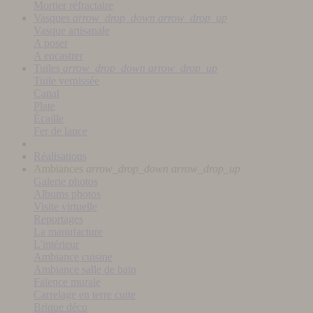
Mortier réfractaire
Vasques
arrow_drop_down
arrow_drop_up
Vasque artisanale
A poser
A encastrer
Tuiles
arrow_drop_down
arrow_drop_up
Tuile vernissée
Canal
Plate
Écaille
Fer de lance
Réalisations
Ambiances
arrow_drop_down
arrow_drop_up
Galerie photos
Albums photos
Visite virtuelle
Reportages
La manufacture
L'intérieur
Ambiance cuisine
Ambiance salle de bain
Faïence murale
Carrelage en terre cuite
Brique déco