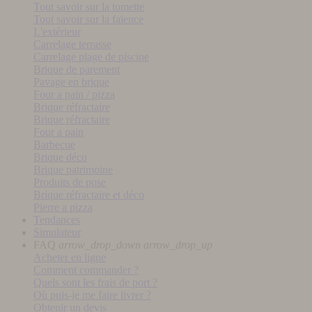
Tout savoir sur la tomette
Tout savoir sur la faïence
L'extérieur
Carrelage terrasse
Carrelage plage de piscine
Brique de parement
Pavage en brique
Four a pain / pizza
Brique réfractaire
Brique réfractaire
Four a pain
Barbecue
Brique déco
Brique patrimoine
Produits de pose
Brique réfractaire et déco
Pierre a pizza
Tendances
Simulateur
FAQ
arrow_drop_down
arrow_drop_up
Acheter en ligne
Comment commander ?
Quels sont les frais de port ?
Où puis-je me faire livrer ?
Obtenir un devis