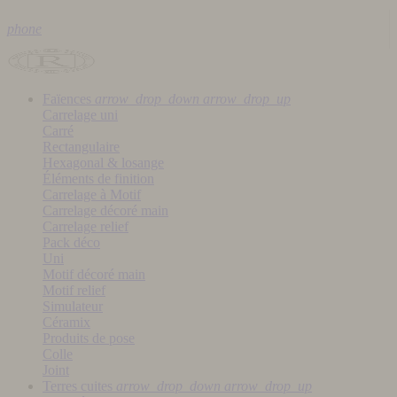
phone
Faïences
arrow_drop_down
arrow_drop_up
Carrelage uni
Carré
Rectangulaire
Hexagonal & losange
Éléments de finition
Carrelage à Motif
Carrelage décoré main
Carrelage relief
Pack déco
Uni
Motif décoré main
Motif relief
Simulateur
Céramix
Produits de pose
Colle
Joint
Terres cuites
arrow_drop_down
arrow_drop_up