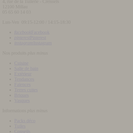
4, rue de la Tuilerie - Creissels
12100
Millau
05 65 60 14 03
Lun-Ven 09:15-12:00 / 14:15-18:30
facebook
Facebook
pinterest
Pinterest
instagram
Instagram
Nos produits
plus
minus
Cuisine
Salle de bain
Extérieur
Tendances
Faïences
Terres cuites
Briques
Vasques
Informations
plus
minus
Packs déco
Tuiles
Conseils