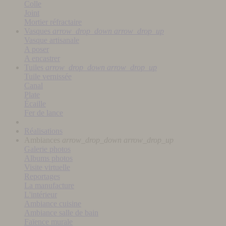
Colle
Joint
Mortier réfractaire
Vasques
arrow_drop_down
arrow_drop_up
Vasque artisanale
A poser
A encastrer
Tuiles
arrow_drop_down
arrow_drop_up
Tuile vernissée
Canal
Plate
Écaille
Fer de lance
Réalisations
Ambiances
arrow_drop_down
arrow_drop_up
Galerie photos
Albums photos
Visite virtuelle
Reportages
La manufacture
L'intérieur
Ambiance cuisine
Ambiance salle de bain
Faïence murale