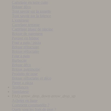
Carrelage en terre cuite
Brique déco
Tout savoir sur la tomette
Tout savoir sur la faïence
L'extérieur
Carrelage terrasse
Carrelage plage de piscine
Brique de parement
Pavage en brique
Four a pain / pizza
Brique réfractaire
Brique réfractaire
Four a pain
Barbecue
Brique déco
Brique patrimoine
Produits de pose
Brique réfractaire et déco
Pierre a pizza
Tendances
Simulateur
FAQ
arrow_drop_down
arrow_drop_up
Acheter en ligne
Comment commander ?
Quels sont les frais de port ?