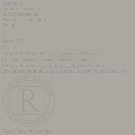
Réinitialiser
Nombre de carreaux
Surface estimée m²
Prix de la composition
Quantité
0
0
0,00
€ TTC
Nom de la composition :
favorite_border
Sauvegarder
150 pays livrés
stop
Expédition sous 48h
stop
Acteur du
développement durable
stop
Assurance bris
stop
Paiement sécurisé
Terres Cuites de Raujolles