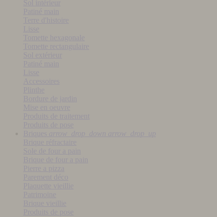
Sol intérieur
Patiné main
Terre d'histoire
Lisse
Tomette hexagonale
Tomette rectangulaire
Sol extérieur
Patiné main
Lisse
Accessoires
Plinthe
Bordure de jardin
Mise en oeuvre
Produits de traitement
Produits de pose
Briques
arrow_drop_down
arrow_drop_up
Brique réfractaire
Sole de four a pain
Brique de four a pain
Pierre a pizza
Parement déco
Plaquette vieillie
Patrimoine
Brique vieillie
Produits de pose