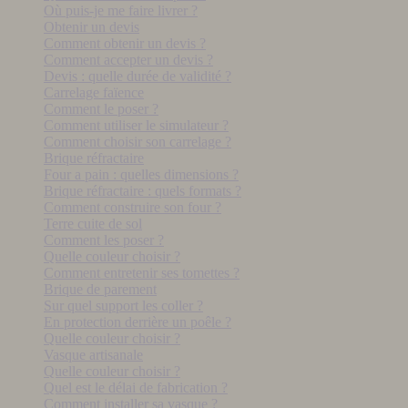
Où puis-je me faire livrer ?
Obtenir un devis
Comment obtenir un devis ?
Comment accepter un devis ?
Devis : quelle durée de validité ?
Carrelage faïence
Comment le poser ?
Comment utiliser le simulateur ?
Comment choisir son carrelage ?
Brique réfractaire
Four a pain : quelles dimensions ?
Brique réfractaire : quels formats ?
Comment construire son four ?
Terre cuite de sol
Comment les poser ?
Quelle couleur choisir ?
Comment entretenir ses tomettes ?
Brique de parement
Sur quel support les coller ?
En protection derrière un poêle ?
Quelle couleur choisir ?
Vasque artisanale
Quelle couleur choisir ?
Quel est le délai de fabrication ?
Comment installer sa vasque ?