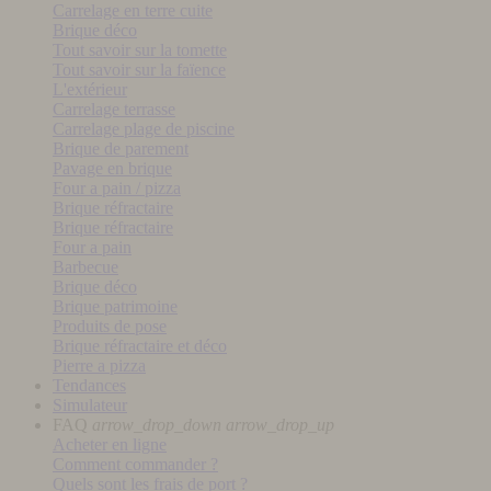
Carrelage en terre cuite
Brique déco
Tout savoir sur la tomette
Tout savoir sur la faïence
L'extérieur
Carrelage terrasse
Carrelage plage de piscine
Brique de parement
Pavage en brique
Four a pain / pizza
Brique réfractaire
Brique réfractaire
Four a pain
Barbecue
Brique déco
Brique patrimoine
Produits de pose
Brique réfractaire et déco
Pierre a pizza
Tendances
Simulateur
FAQ
arrow_drop_down
arrow_drop_up
Acheter en ligne
Comment commander ?
Quels sont les frais de port ?