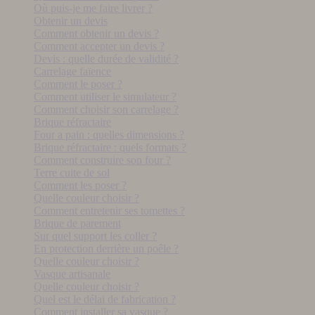
Où puis-je me faire livrer ?
Obtenir un devis
Comment obtenir un devis ?
Comment accepter un devis ?
Devis : quelle durée de validité ?
Carrelage faïence
Comment le poser ?
Comment utiliser le simulateur ?
Comment choisir son carrelage ?
Brique réfractaire
Four a pain : quelles dimensions ?
Brique réfractaire : quels formats ?
Comment construire son four ?
Terre cuite de sol
Comment les poser ?
Quelle couleur choisir ?
Comment entretenir ses tomettes ?
Brique de parement
Sur quel support les coller ?
En protection derrière un poêle ?
Quelle couleur choisir ?
Vasque artisanale
Quelle couleur choisir ?
Quel est le délai de fabrication ?
Comment installer sa vasque ?