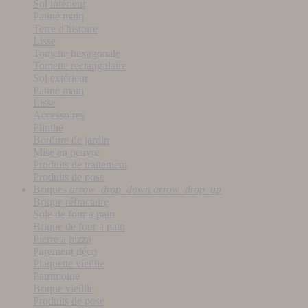
Sol intérieur
Patiné main
Terre d'histoire
Lisse
Tomette hexagonale
Tomette rectangulaire
Sol extérieur
Patiné main
Lisse
Accessoires
Plinthe
Bordure de jardin
Mise en oeuvre
Produits de traitement
Produits de pose
Briques
arrow_drop_down
arrow_drop_up
Brique réfractaire
Sole de four a pain
Brique de four a pain
Pierre a pizza
Parement déco
Plaquette vieillie
Patrimoine
Brique vieillie
Produits de pose