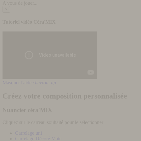
A vous de jouer...
×
Tutoriel vidéo Céra'MIX
Masquer l'aide
chevron_up
Créez votre composition personnalisée
Nuancier céra'MIX
Cliquez sur le carreau souhaité pour le sélectionner
Carrelage uni
Carrelage Décoré Main