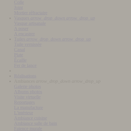
Colle
Joint
Mortier réfractaire
Vasques
arrow_drop_down
arrow_drop_up
Vasque artisanale
A poser
A encastrer
Tuiles
arrow_drop_down
arrow_drop_up
Tuile vernissée
Canal
Plate
Écaille
Fer de lance
Réalisations
Ambiances
arrow_drop_down
arrow_drop_up
Galerie photos
Albums photos
Visite virtuelle
Reportages
La manufacture
L'intérieur
Ambiance cuisine
Ambiance salle de bain
Faïence murale