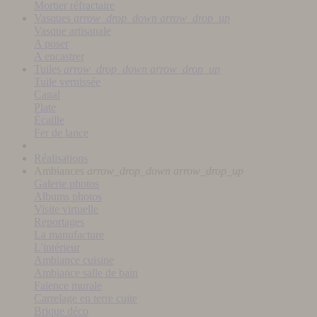
Mortier réfractaire
Vasques
arrow_drop_down
arrow_drop_up
Vasque artisanale
A poser
A encastrer
Tuiles
arrow_drop_down
arrow_drop_up
Tuile vernissée
Canal
Plate
Écaille
Fer de lance
Réalisations
Ambiances
arrow_drop_down
arrow_drop_up
Galerie photos
Albums photos
Visite virtuelle
Reportages
La manufacture
L'intérieur
Ambiance cuisine
Ambiance salle de bain
Faïence murale
Carrelage en terre cuite
Brique déco