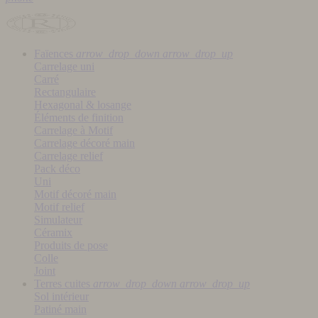
Faïences
arrow_drop_down
arrow_drop_up
Carrelage uni
Carré
Rectangulaire
Hexagonal & losange
Éléments de finition
Carrelage à Motif
Carrelage décoré main
Carrelage relief
Pack déco
Uni
Motif décoré main
Motif relief
Simulateur
Céramix
Produits de pose
Colle
Joint
Terres cuites
arrow_drop_down
arrow_drop_up
Sol intérieur
Patiné main