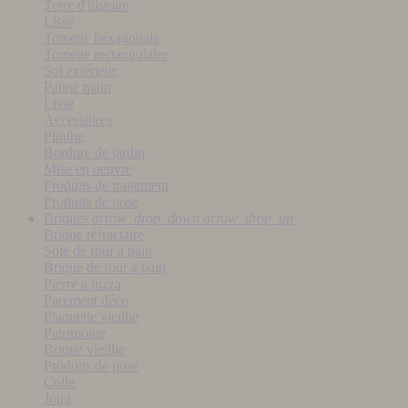
Terre d'histoire
Lisse
Tomette hexagonale
Tomette rectangulaire
Sol extérieur
Patiné main
Lisse
Accessoires
Plinthe
Bordure de jardin
Mise en oeuvre
Produits de traitement
Produits de pose
Briques
arrow_drop_down
arrow_drop_up
Brique réfractaire
Sole de four a pain
Brique de four a pain
Pierre a pizza
Parement déco
Plaquette vieillie
Patrimoine
Brique vieillie
Produits de pose
Colle
Joint