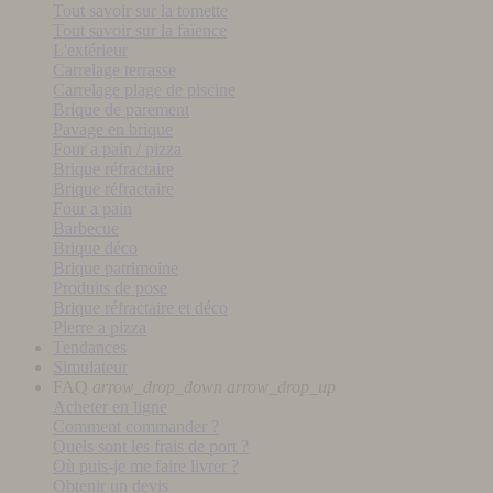
Tout savoir sur la tomette
Tout savoir sur la faïence
L'extérieur
Carrelage terrasse
Carrelage plage de piscine
Brique de parement
Pavage en brique
Four a pain / pizza
Brique réfractaire
Brique réfractaire
Four a pain
Barbecue
Brique déco
Brique patrimoine
Produits de pose
Brique réfractaire et déco
Pierre a pizza
Tendances
Simulateur
FAQ
arrow_drop_down
arrow_drop_up
Acheter en ligne
Comment commander ?
Quels sont les frais de port ?
Où puis-je me faire livrer ?
Obtenir un devis