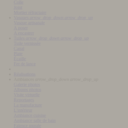
Colle
Joint
Mortier réfractaire
Vasques
arrow_drop_down
arrow_drop_up
Vasque artisanale
A poser
A encastrer
Tuiles
arrow_drop_down
arrow_drop_up
Tuile vernissée
Canal
Plate
Écaille
Fer de lance
Réalisations
Ambiances
arrow_drop_down
arrow_drop_up
Galerie photos
Albums photos
Visite virtuelle
Reportages
La manufacture
L'intérieur
Ambiance cuisine
Ambiance salle de bain
Faïence murale