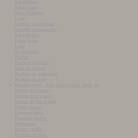
Sol intérieur
Patiné main
Terre d'histoire
Lisse
Tomette hexagonale
Tomette rectangulaire
Sol extérieur
Patiné main
Lisse
Accessoires
Plinthe
Bordure de jardin
Mise en oeuvre
Produits de traitement
Produits de pose
Briques
arrow_drop_down
arrow_drop_up
Brique réfractaire
Sole de four a pain
Brique de four a pain
Pierre a pizza
Parement déco
Plaquette vieillie
Patrimoine
Brique vieillie
Produits de pose