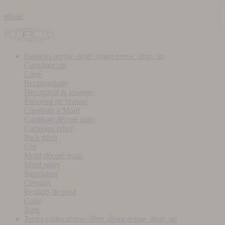
phone
Faïences
arrow_drop_down
arrow_drop_up
Carrelage uni
Carré
Rectangulaire
Hexagonal & losange
Éléments de finition
Carrelage à Motif
Carrelage décoré main
Carrelage relief
Pack déco
Uni
Motif décoré main
Motif relief
Simulateur
Céramix
Produits de pose
Colle
Joint
Terres cuites
arrow_drop_down
arrow_drop_up