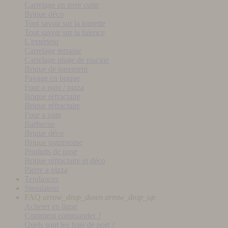
Carrelage en terre cuite
Brique déco
Tout savoir sur la tomette
Tout savoir sur la faïence
L'extérieur
Carrelage terrasse
Carrelage plage de piscine
Brique de parement
Pavage en brique
Four a pain / pizza
Brique réfractaire
Brique réfractaire
Four a pain
Barbecue
Brique déco
Brique patrimoine
Produits de pose
Brique réfractaire et déco
Pierre a pizza
Tendances
Simulateur
FAQ
arrow_drop_down
arrow_drop_up
Acheter en ligne
Comment commander ?
Quels sont les frais de port ?