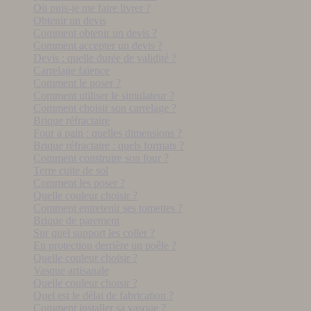
Où puis-je me faire livrer ?
Obtenir un devis
Comment obtenir un devis ?
Comment accepter un devis ?
Devis : quelle durée de validité ?
Carrelage faïence
Comment le poser ?
Comment utiliser le simulateur ?
Comment choisir son carrelage ?
Brique réfractaire
Four a pain : quelles dimensions ?
Brique réfractaire : quels formats ?
Comment construire son four ?
Terre cuite de sol
Comment les poser ?
Quelle couleur choisir ?
Comment entretenir ses tomettes ?
Brique de parement
Sur quel support les coller ?
En protection derrière un poêle ?
Quelle couleur choisir ?
Vasque artisanale
Quelle couleur choisir ?
Quel est le délai de fabrication ?
Comment installer sa vasque ?