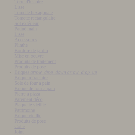
Terre d'histoire
Lisse
Tomette hexagonale
Tomette rectangulaire
Sol extérieur
Patiné main
Lisse
Accessoires
Plinthe
Bordure de jardin
Mise en oeuvre
Produits de traitement
Produits de pose
Briques
arrow_drop_down
arrow_drop_up
Brique réfractaire
Sole de four a pain
Brique de four a pain
Pierre a pizza
Parement déco
Plaquette vieillie
Patrimoine
Brique vieillie
Produits de pose
Colle
Joint