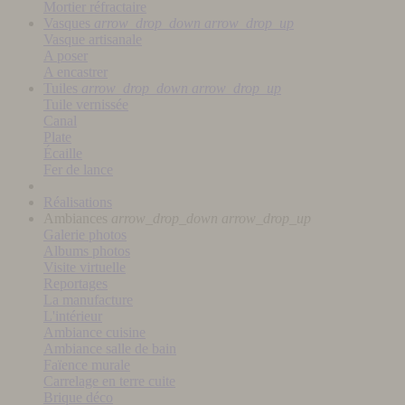
Mortier réfractaire
Vasques
arrow_drop_down
arrow_drop_up
Vasque artisanale
A poser
A encastrer
Tuiles
arrow_drop_down
arrow_drop_up
Tuile vernissée
Canal
Plate
Écaille
Fer de lance
Réalisations
Ambiances
arrow_drop_down
arrow_drop_up
Galerie photos
Albums photos
Visite virtuelle
Reportages
La manufacture
L'intérieur
Ambiance cuisine
Ambiance salle de bain
Faïence murale
Carrelage en terre cuite
Brique déco