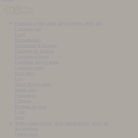
Faïences
arrow_drop_down
arrow_drop_up
Carrelage uni
Carré
Rectangulaire
Hexagonal & losange
Éléments de finition
Carrelage à Motif
Carrelage décoré main
Carrelage relief
Pack déco
Uni
Motif décoré main
Motif relief
Simulateur
Céramix
Produits de pose
Colle
Joint
Terres cuites
arrow_drop_down
arrow_drop_up
Sol intérieur
Patiné main