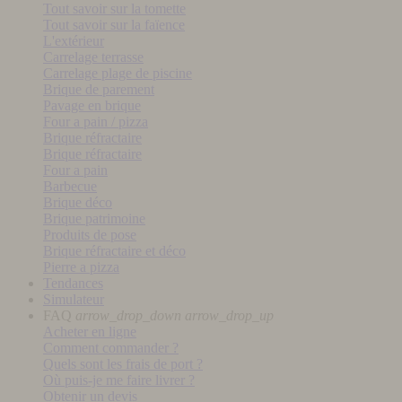
Tout savoir sur la tomette
Tout savoir sur la faïence
L'extérieur
Carrelage terrasse
Carrelage plage de piscine
Brique de parement
Pavage en brique
Four a pain / pizza
Brique réfractaire
Brique réfractaire
Four a pain
Barbecue
Brique déco
Brique patrimoine
Produits de pose
Brique réfractaire et déco
Pierre a pizza
Tendances
Simulateur
FAQ
arrow_drop_down
arrow_drop_up
Acheter en ligne
Comment commander ?
Quels sont les frais de port ?
Où puis-je me faire livrer ?
Obtenir un devis