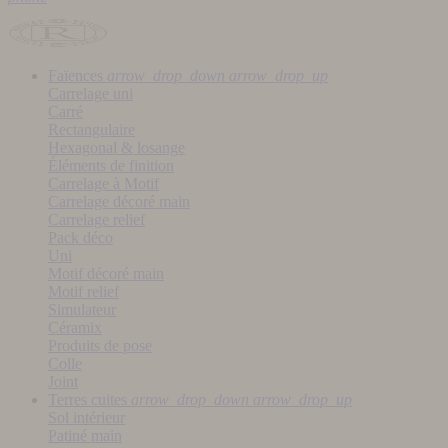
Faïences
arrow_drop_down
arrow_drop_up
Carrelage uni
Carré
Rectangulaire
Hexagonal & losange
Éléments de finition
Carrelage à Motif
Carrelage décoré main
Carrelage relief
Pack déco
Uni
Motif décoré main
Motif relief
Simulateur
Céramix
Produits de pose
Colle
Joint
Terres cuites
arrow_drop_down
arrow_drop_up
Sol intérieur
Patiné main