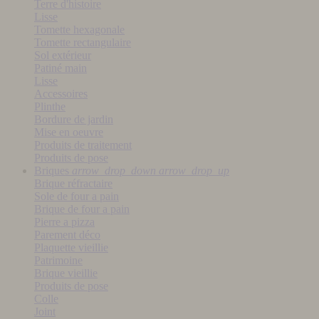
Terre d'histoire
Lisse
Tomette hexagonale
Tomette rectangulaire
Sol extérieur
Patiné main
Lisse
Accessoires
Plinthe
Bordure de jardin
Mise en oeuvre
Produits de traitement
Produits de pose
Briques
arrow_drop_down
arrow_drop_up
Brique réfractaire
Sole de four a pain
Brique de four a pain
Pierre a pizza
Parement déco
Plaquette vieillie
Patrimoine
Brique vieillie
Produits de pose
Colle
Joint