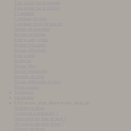
Tout savoir sur la tomette
Tout savoir sur la faïence
L'extérieur
Carrelage terrasse
Carrelage plage de piscine
Brique de parement
Pavage en brique
Four a pain / pizza
Brique réfractaire
Brique réfractaire
Four a pain
Barbecue
Brique déco
Brique patrimoine
Produits de pose
Brique réfractaire et déco
Pierre a pizza
Tendances
Simulateur
FAQ
arrow_drop_down
arrow_drop_up
Acheter en ligne
Comment commander ?
Quels sont les frais de port ?
Où puis-je me faire livrer ?
Obtenir un devis