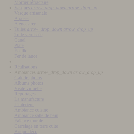
Mortier réfractaire
Vasques
arrow_drop_down
arrow_drop_up
Vasque artisanale
A poser
A encastrer
Tuiles
arrow_drop_down
arrow_drop_up
Tuile vernissée
Canal
Plate
Écaille
Fer de lance
Réalisations
Ambiances
arrow_drop_down
arrow_drop_up
Galerie photos
Albums photos
Visite virtuelle
Reportages
La manufacture
L'intérieur
Ambiance cuisine
Ambiance salle de bain
Faïence murale
Carrelage en terre cuite
Brique déco