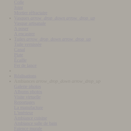
Colle
Joint
Mortier réfractaire
Vasques
arrow_drop_down
arrow_drop_up
Vasque artisanale
A poser
A encastrer
Tuiles
arrow_drop_down
arrow_drop_up
Tuile vernissée
Canal
Plate
Écaille
Fer de lance
Réalisations
Ambiances
arrow_drop_down
arrow_drop_up
Galerie photos
Albums photos
Visite virtuelle
Reportages
La manufacture
L'intérieur
Ambiance cuisine
Ambiance salle de bain
Faïence murale