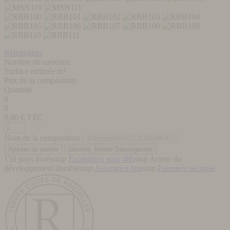
Réinitialiser
Nombre de carreaux
Surface estimée m²
Prix de la composition
Quantité
0
0
0,00
€ TTC
Nom de la composition :
favorite_border
Sauvegarder
150 pays livrés
stop
Expédition sous 48h
stop
Acteur du
développement durable
stop
Assurance bris
stop
Paiement sécurisé