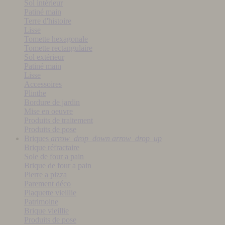
Sol intérieur
Patiné main
Terre d'histoire
Lisse
Tomette hexagonale
Tomette rectangulaire
Sol extérieur
Patiné main
Lisse
Accessoires
Plinthe
Bordure de jardin
Mise en oeuvre
Produits de traitement
Produits de pose
Briques
arrow_drop_down
arrow_drop_up
Brique réfractaire
Sole de four a pain
Brique de four a pain
Pierre a pizza
Parement déco
Plaquette vieillie
Patrimoine
Brique vieillie
Produits de pose