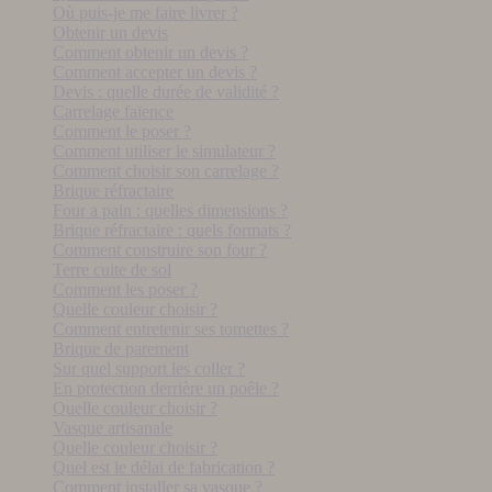
Où puis-je me faire livrer ?
Obtenir un devis
Comment obtenir un devis ?
Comment accepter un devis ?
Devis : quelle durée de validité ?
Carrelage faïence
Comment le poser ?
Comment utiliser le simulateur ?
Comment choisir son carrelage ?
Brique réfractaire
Four a pain : quelles dimensions ?
Brique réfractaire : quels formats ?
Comment construire son four ?
Terre cuite de sol
Comment les poser ?
Quelle couleur choisir ?
Comment entretenir ses tomettes ?
Brique de parement
Sur quel support les coller ?
En protection derrière un poêle ?
Quelle couleur choisir ?
Vasque artisanale
Quelle couleur choisir ?
Quel est le délai de fabrication ?
Comment installer sa vasque ?