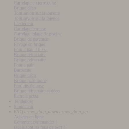
Carrelage en terre cuite
Brique déco
Tout savoir sur la tomette
Tout savoir sur la faïence
L'extérieur
Carrelage terrasse
Carrelage plage de piscine
Brique de parement
Pavage en brique
Four a pain / pizza
Brique réfractaire
Brique réfractaire
Four a pain
Barbecue
Brique déco
Brique patrimoine
Produits de pose
Brique réfractaire et déco
Pierre a pizza
Tendances
Simulateur
FAQ
arrow_drop_down
arrow_drop_up
Acheter en ligne
Comment commander ?
Quels sont les frais de port ?