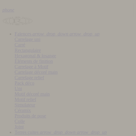
phone
Faïences
arrow_drop_down
arrow_drop_up
Carrelage uni
Carré
Rectangulaire
Hexagonal & losange
Éléments de finition
Carrelage à Motif
Carrelage décoré main
Carrelage relief
Pack déco
Uni
Motif décoré main
Motif relief
Simulateur
Céramix
Produits de pose
Colle
Joint
Terres cuites
arrow_drop_down
arrow_drop_up