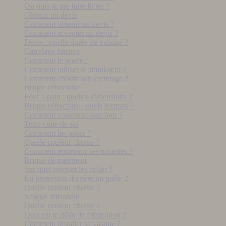
Où puis-je me faire livrer ?
Obtenir un devis
Comment obtenir un devis ?
Comment accepter un devis ?
Devis : quelle durée de validité ?
Carrelage faïence
Comment le poser ?
Comment utiliser le simulateur ?
Comment choisir son carrelage ?
Brique réfractaire
Four a pain : quelles dimensions ?
Brique réfractaire : quels formats ?
Comment construire son four ?
Terre cuite de sol
Comment les poser ?
Quelle couleur choisir ?
Comment entretenir ses tomettes ?
Brique de parement
Sur quel support les coller ?
En protection derrière un poêle ?
Quelle couleur choisir ?
Vasque artisanale
Quelle couleur choisir ?
Quel est le délai de fabrication ?
Comment installer sa vasque ?