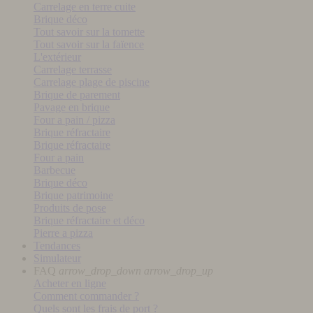
Carrelage en terre cuite
Brique déco
Tout savoir sur la tomette
Tout savoir sur la faïence
L'extérieur
Carrelage terrasse
Carrelage plage de piscine
Brique de parement
Pavage en brique
Four a pain / pizza
Brique réfractaire
Brique réfractaire
Four a pain
Barbecue
Brique déco
Brique patrimoine
Produits de pose
Brique réfractaire et déco
Pierre a pizza
Tendances
Simulateur
FAQ
arrow_drop_down
arrow_drop_up
Acheter en ligne
Comment commander ?
Quels sont les frais de port ?