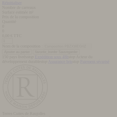
Réinitialiser
Nombre de carreaux
Surface estimée m²
Prix de la composition
Quantité
0
0
0,00
€ TTC
Nom de la composition :
favorite_border
Sauvegarder
150 pays livrés
stop
Expédition sous 48h
stop
Acteur du
développement durable
stop
Assurance bris
stop
Paiement sécurisé
Terres Cuites de Raujolles