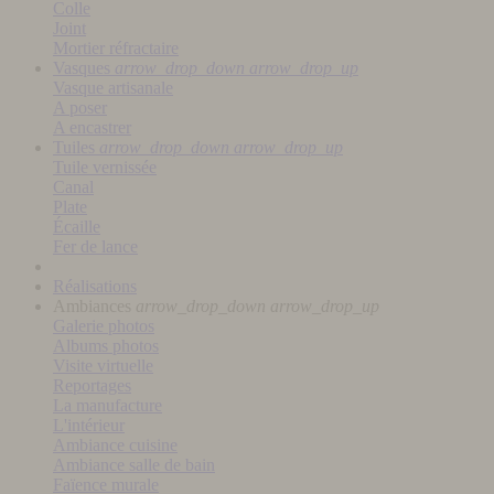
Colle
Joint
Mortier réfractaire
Vasques
arrow_drop_down
arrow_drop_up
Vasque artisanale
A poser
A encastrer
Tuiles
arrow_drop_down
arrow_drop_up
Tuile vernissée
Canal
Plate
Écaille
Fer de lance
Réalisations
Ambiances
arrow_drop_down
arrow_drop_up
Galerie photos
Albums photos
Visite virtuelle
Reportages
La manufacture
L'intérieur
Ambiance cuisine
Ambiance salle de bain
Faïence murale