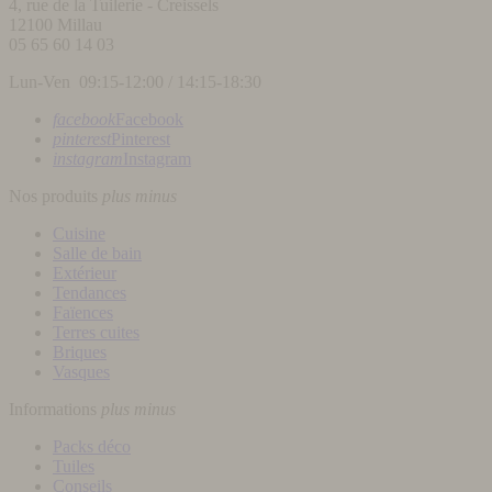
4, rue de la Tuilerie - Creissels
12100
Millau
05 65 60 14 03
Lun-Ven 09:15-12:00 / 14:15-18:30
facebook
Facebook
pinterest
Pinterest
instagram
Instagram
Nos produits
plus
minus
Cuisine
Salle de bain
Extérieur
Tendances
Faïences
Terres cuites
Briques
Vasques
Informations
plus
minus
Packs déco
Tuiles
Conseils