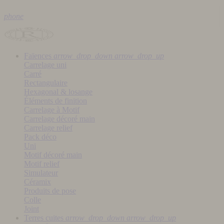
phone
Faïences
arrow_drop_down
arrow_drop_up
Carrelage uni
Carré
Rectangulaire
Hexagonal & losange
Éléments de finition
Carrelage à Motif
Carrelage décoré main
Carrelage relief
Pack déco
Uni
Motif décoré main
Motif relief
Simulateur
Céramix
Produits de pose
Colle
Joint
Terres cuites
arrow_drop_down
arrow_drop_up