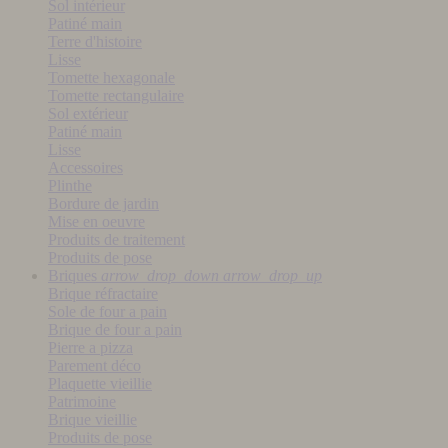
Sol intérieur
Patiné main
Terre d'histoire
Lisse
Tomette hexagonale
Tomette rectangulaire
Sol extérieur
Patiné main
Lisse
Accessoires
Plinthe
Bordure de jardin
Mise en oeuvre
Produits de traitement
Produits de pose
Briques
arrow_drop_down
arrow_drop_up
Brique réfractaire
Sole de four a pain
Brique de four a pain
Pierre a pizza
Parement déco
Plaquette vieillie
Patrimoine
Brique vieillie
Produits de pose