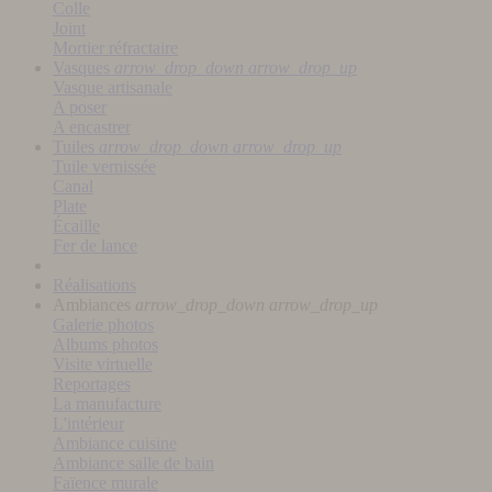
Colle
Joint
Mortier réfractaire
Vasques
arrow_drop_down
arrow_drop_up
Vasque artisanale
A poser
A encastrer
Tuiles
arrow_drop_down
arrow_drop_up
Tuile vernissée
Canal
Plate
Écaille
Fer de lance
Réalisations
Ambiances
arrow_drop_down
arrow_drop_up
Galerie photos
Albums photos
Visite virtuelle
Reportages
La manufacture
L'intérieur
Ambiance cuisine
Ambiance salle de bain
Faïence murale