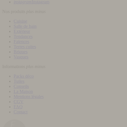
instagram
Instagram
Nos produits
plus
minus
Cuisine
Salle de bain
Extérieur
Tendances
Faïences
Terres cuites
Briques
Vasques
Informations
plus
minus
Packs déco
Tuiles
Conseils
La Maison
Mentions légales
CGV
FAQ
Contact