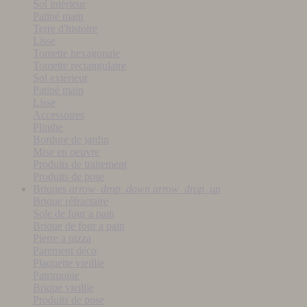
Sol intérieur
Patiné main
Terre d'histoire
Lisse
Tomette hexagonale
Tomette rectangulaire
Sol extérieur
Patiné main
Lisse
Accessoires
Plinthe
Bordure de jardin
Mise en oeuvre
Produits de traitement
Produits de pose
Briques
arrow_drop_down
arrow_drop_up
Brique réfractaire
Sole de four a pain
Brique de four a pain
Pierre a pizza
Parement déco
Plaquette vieillie
Patrimoine
Brique vieillie
Produits de pose