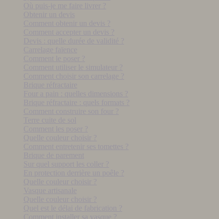
Où puis-je me faire livrer ?
Obtenir un devis
Comment obtenir un devis ?
Comment accepter un devis ?
Devis : quelle durée de validité ?
Carrelage faïence
Comment le poser ?
Comment utiliser le simulateur ?
Comment choisir son carrelage ?
Brique réfractaire
Four a pain : quelles dimensions ?
Brique réfractaire : quels formats ?
Comment construire son four ?
Terre cuite de sol
Comment les poser ?
Quelle couleur choisir ?
Comment entretenir ses tomettes ?
Brique de parement
Sur quel support les coller ?
En protection derrière un poêle ?
Quelle couleur choisir ?
Vasque artisanale
Quelle couleur choisir ?
Quel est le délai de fabrication ?
Comment installer sa vasque ?