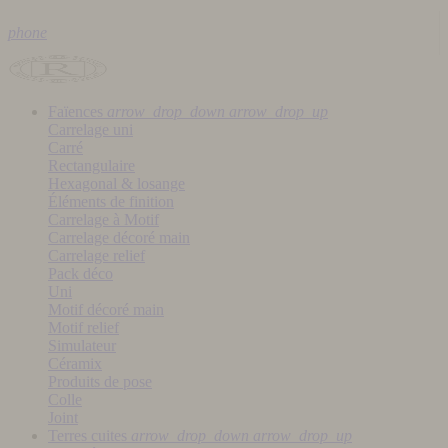
phone
Faïences
arrow_drop_down
arrow_drop_up
Carrelage uni
Carré
Rectangulaire
Hexagonal & losange
Éléments de finition
Carrelage à Motif
Carrelage décoré main
Carrelage relief
Pack déco
Uni
Motif décoré main
Motif relief
Simulateur
Céramix
Produits de pose
Colle
Joint
Terres cuites
arrow_drop_down
arrow_drop_up