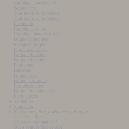
Carrelage en terre cuite
Brique déco
Tout savoir sur la tomette
Tout savoir sur la faïence
L'extérieur
Carrelage terrasse
Carrelage plage de piscine
Brique de parement
Pavage en brique
Four a pain / pizza
Brique réfractaire
Brique réfractaire
Four a pain
Barbecue
Brique déco
Brique patrimoine
Produits de pose
Brique réfractaire et déco
Pierre a pizza
Tendances
Simulateur
FAQ
arrow_drop_down
arrow_drop_up
Acheter en ligne
Comment commander ?
Quels sont les frais de port ?