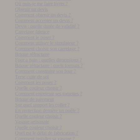
Où puis-je me faire livrer ?
Obtenir un devis
Comment obtenir un devis ?
Comment accepter un devis ?
Devis : quelle durée de validité ?
Carrelage faïence
Comment le poser ?
Comment utiliser le simulateur ?
Comment choisir son carrelage ?
Brique réfractaire
Four a pain : quelles dimensions ?
Brique réfractaire : quels formats ?
Comment construire son four ?
Terre cuite de sol
Comment les poser ?
Quelle couleur choisir ?
Comment entretenir ses tomettes ?
Brique de parement
Sur quel support les coller ?
En protection derrière un poêle ?
Quelle couleur choisir ?
Vasque artisanale
Quelle couleur choisir ?
Quel est le délai de fabrication ?
Comment installer sa vasque ?