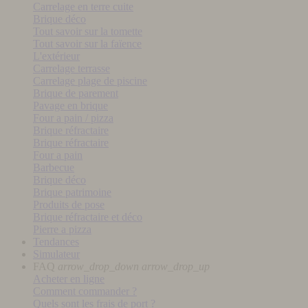
Carrelage en terre cuite
Brique déco
Tout savoir sur la tomette
Tout savoir sur la faïence
L'extérieur
Carrelage terrasse
Carrelage plage de piscine
Brique de parement
Pavage en brique
Four a pain / pizza
Brique réfractaire
Brique réfractaire
Four a pain
Barbecue
Brique déco
Brique patrimoine
Produits de pose
Brique réfractaire et déco
Pierre a pizza
Tendances
Simulateur
FAQ
arrow_drop_down
arrow_drop_up
Acheter en ligne
Comment commander ?
Quels sont les frais de port ?