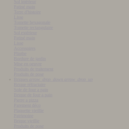
Sol intérieur
Patiné main
Terre d'histoire
Lisse
Tomette hexagonale
Tomette rectangulaire
Sol extérieur
Patiné main
Lisse
Accessoires
Plinthe
Bordure de jardin
Mise en oeuvre
Produits de traitement
Produits de pose
Briques
arrow_drop_down
arrow_drop_up
Brique réfractaire
Sole de four a pain
Brique de four a pain
Pierre a pizza
Parement déco
Plaquette vieillie
Patrimoine
Brique vieillie
Produits de pose