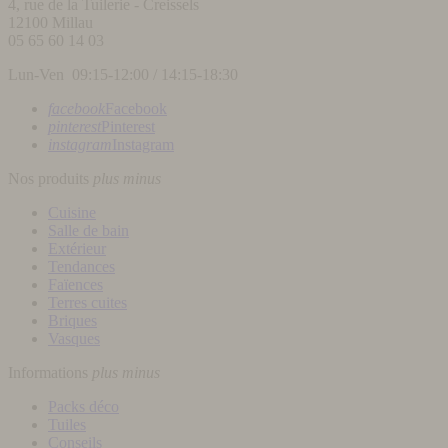
4, rue de la Tuilerie - Creissels
12100
Millau
05 65 60 14 03
Lun-Ven 09:15-12:00 / 14:15-18:30
facebook
Facebook
pinterest
Pinterest
instagram
Instagram
Nos produits
plus
minus
Cuisine
Salle de bain
Extérieur
Tendances
Faïences
Terres cuites
Briques
Vasques
Informations
plus
minus
Packs déco
Tuiles
Conseils