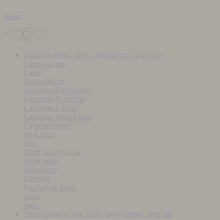
phone
Faïences
arrow_drop_down
arrow_drop_up
Carrelage uni
Carré
Rectangulaire
Hexagonal & losange
Éléments de finition
Carrelage à Motif
Carrelage décoré main
Carrelage relief
Pack déco
Uni
Motif décoré main
Motif relief
Simulateur
Céramix
Produits de pose
Colle
Joint
Terres cuites
arrow_drop_down
arrow_drop_up