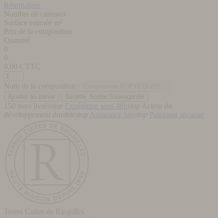
Réinitialiser
Nombre de carreaux
Surface estimée m²
Prix de la composition
Quantité
0
0
0,00
€ TTC
Nom de la composition :
favorite_border
Sauvegarder
150 pays livrés
stop
Expédition sous 48h
stop
Acteur du
développement durable
stop
Assurance bris
stop
Paiement sécurisé
Terres Cuites de Raujolles