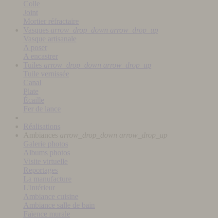
Colle
Joint
Mortier réfractaire
Vasques
arrow_drop_down
arrow_drop_up
Vasque artisanale
A poser
A encastrer
Tuiles
arrow_drop_down
arrow_drop_up
Tuile vernissée
Canal
Plate
Écaille
Fer de lance
Réalisations
Ambiances
arrow_drop_down
arrow_drop_up
Galerie photos
Albums photos
Visite virtuelle
Reportages
La manufacture
L'intérieur
Ambiance cuisine
Ambiance salle de bain
Faïence murale