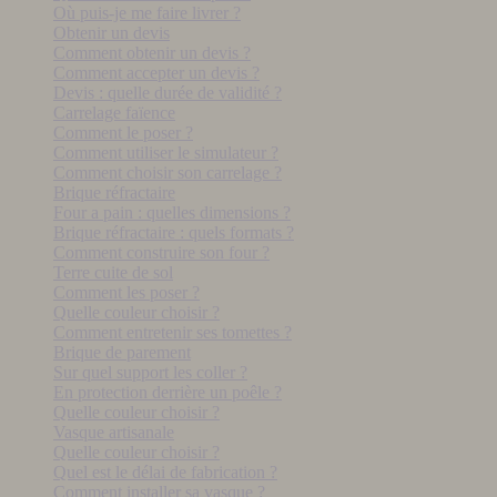
Où puis-je me faire livrer ?
Obtenir un devis
Comment obtenir un devis ?
Comment accepter un devis ?
Devis : quelle durée de validité ?
Carrelage faïence
Comment le poser ?
Comment utiliser le simulateur ?
Comment choisir son carrelage ?
Brique réfractaire
Four a pain : quelles dimensions ?
Brique réfractaire : quels formats ?
Comment construire son four ?
Terre cuite de sol
Comment les poser ?
Quelle couleur choisir ?
Comment entretenir ses tomettes ?
Brique de parement
Sur quel support les coller ?
En protection derrière un poêle ?
Quelle couleur choisir ?
Vasque artisanale
Quelle couleur choisir ?
Quel est le délai de fabrication ?
Comment installer sa vasque ?