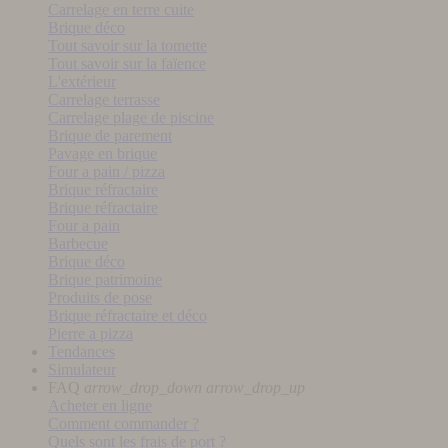
Carrelage en terre cuite
Brique déco
Tout savoir sur la tomette
Tout savoir sur la faïence
L'extérieur
Carrelage terrasse
Carrelage plage de piscine
Brique de parement
Pavage en brique
Four a pain / pizza
Brique réfractaire
Brique réfractaire
Four a pain
Barbecue
Brique déco
Brique patrimoine
Produits de pose
Brique réfractaire et déco
Pierre a pizza
Tendances
Simulateur
FAQ
arrow_drop_down
arrow_drop_up
Acheter en ligne
Comment commander ?
Quels sont les frais de port ?