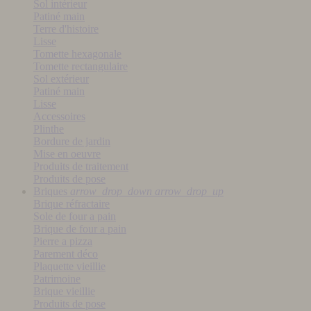
Sol intérieur
Patiné main
Terre d'histoire
Lisse
Tomette hexagonale
Tomette rectangulaire
Sol extérieur
Patiné main
Lisse
Accessoires
Plinthe
Bordure de jardin
Mise en oeuvre
Produits de traitement
Produits de pose
Briques
arrow_drop_down
arrow_drop_up
Brique réfractaire
Sole de four a pain
Brique de four a pain
Pierre a pizza
Parement déco
Plaquette vieillie
Patrimoine
Brique vieillie
Produits de pose