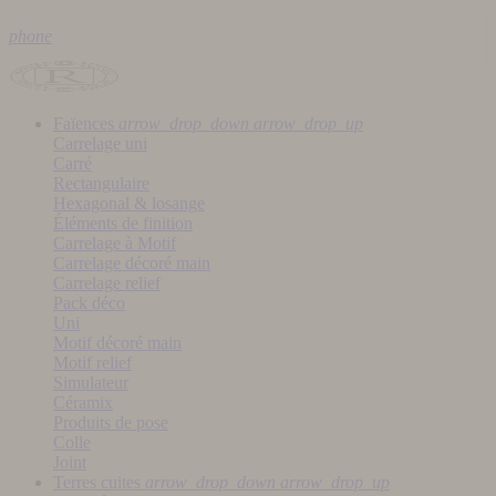
phone
Faïences
arrow_drop_down
arrow_drop_up
Carrelage uni
Carré
Rectangulaire
Hexagonal & losange
Éléments de finition
Carrelage à Motif
Carrelage décoré main
Carrelage relief
Pack déco
Uni
Motif décoré main
Motif relief
Simulateur
Céramix
Produits de pose
Colle
Joint
Terres cuites
arrow_drop_down
arrow_drop_up