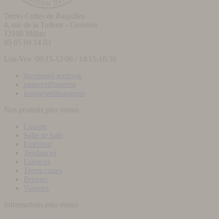
Terres Cuites de Raujolles
4, rue de la Tuilerie - Creissels
12100
Millau
05 65 60 14 03
Lun-Ven 09:15-12:00 / 14:15-18:30
facebook
Facebook
pinterest
Pinterest
instagram
Instagram
Nos produits
plus
minus
Cuisine
Salle de bain
Extérieur
Tendances
Faïences
Terres cuites
Briques
Vasques
Informations
plus
minus