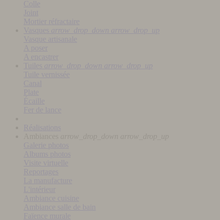
Colle
Joint
Mortier réfractaire
Vasques
arrow_drop_down
arrow_drop_up
Vasque artisanale
A poser
A encastrer
Tuiles
arrow_drop_down
arrow_drop_up
Tuile vernissée
Canal
Plate
Écaille
Fer de lance
Réalisations
Ambiances
arrow_drop_down
arrow_drop_up
Galerie photos
Albums photos
Visite virtuelle
Reportages
La manufacture
L'intérieur
Ambiance cuisine
Ambiance salle de bain
Faïence murale