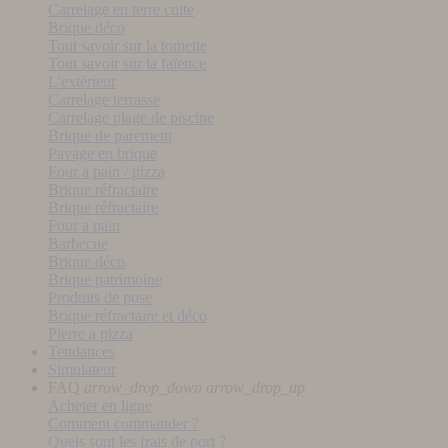
Carrelage en terre cuite
Brique déco
Tout savoir sur la tomette
Tout savoir sur la faïence
L'extérieur
Carrelage terrasse
Carrelage plage de piscine
Brique de parement
Pavage en brique
Four a pain / pizza
Brique réfractaire
Brique réfractaire
Four a pain
Barbecue
Brique déco
Brique patrimoine
Produits de pose
Brique réfractaire et déco
Pierre a pizza
Tendances
Simulateur
FAQ
arrow_drop_down
arrow_drop_up
Acheter en ligne
Comment commander ?
Quels sont les frais de port ?