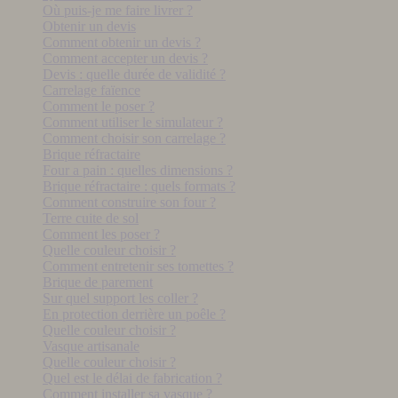
Où puis-je me faire livrer ?
Obtenir un devis
Comment obtenir un devis ?
Comment accepter un devis ?
Devis : quelle durée de validité ?
Carrelage faïence
Comment le poser ?
Comment utiliser le simulateur ?
Comment choisir son carrelage ?
Brique réfractaire
Four a pain : quelles dimensions ?
Brique réfractaire : quels formats ?
Comment construire son four ?
Terre cuite de sol
Comment les poser ?
Quelle couleur choisir ?
Comment entretenir ses tomettes ?
Brique de parement
Sur quel support les coller ?
En protection derrière un poêle ?
Quelle couleur choisir ?
Vasque artisanale
Quelle couleur choisir ?
Quel est le délai de fabrication ?
Comment installer sa vasque ?