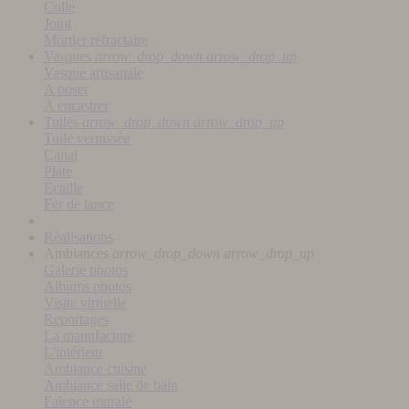
Colle
Joint
Mortier réfractaire
Vasques
arrow_drop_down
arrow_drop_up
Vasque artisanale
A poser
A encastrer
Tuiles
arrow_drop_down
arrow_drop_up
Tuile vernissée
Canal
Plate
Écaille
Fer de lance
Réalisations
Ambiances
arrow_drop_down
arrow_drop_up
Galerie photos
Albums photos
Visite virtuelle
Reportages
La manufacture
L'intérieur
Ambiance cuisine
Ambiance salle de bain
Faïence murale