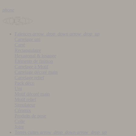
phone
Faïences
arrow_drop_down
arrow_drop_up
Carrelage uni
Carré
Rectangulaire
Hexagonal & losange
Éléments de finition
Carrelage à Motif
Carrelage décoré main
Carrelage relief
Pack déco
Uni
Motif décoré main
Motif relief
Simulateur
Céramix
Produits de pose
Colle
Joint
Terres cuites
arrow_drop_down
arrow_drop_up