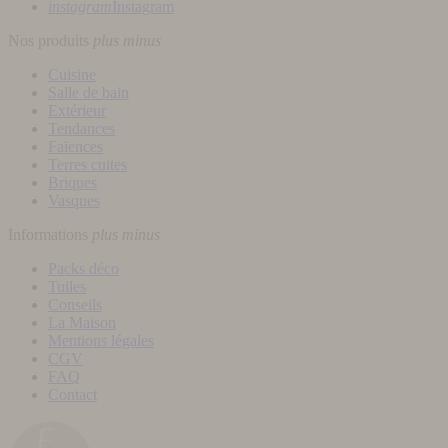
instagram
Instagram
Nos produits
plus
minus
Cuisine
Salle de bain
Extérieur
Tendances
Faïences
Terres cuites
Briques
Vasques
Informations
plus
minus
Packs déco
Tuiles
Conseils
La Maison
Mentions légales
CGV
FAQ
Contact