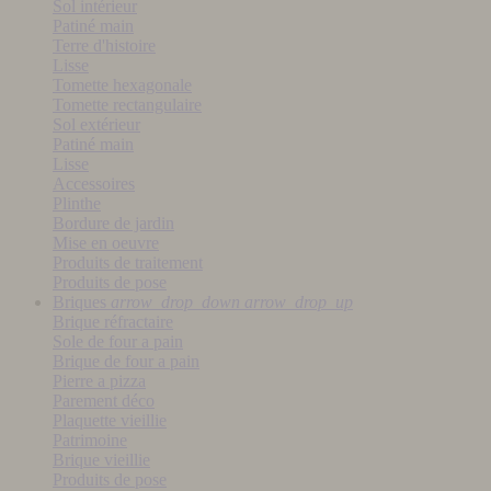
Sol intérieur
Patiné main
Terre d'histoire
Lisse
Tomette hexagonale
Tomette rectangulaire
Sol extérieur
Patiné main
Lisse
Accessoires
Plinthe
Bordure de jardin
Mise en oeuvre
Produits de traitement
Produits de pose
Briques
arrow_drop_down
arrow_drop_up
Brique réfractaire
Sole de four a pain
Brique de four a pain
Pierre a pizza
Parement déco
Plaquette vieillie
Patrimoine
Brique vieillie
Produits de pose