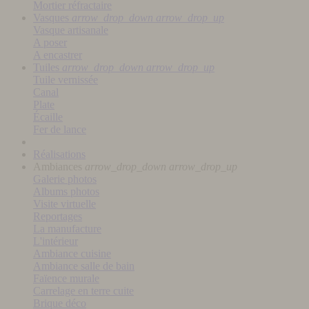
Mortier réfractaire
Vasques
arrow_drop_down
arrow_drop_up
Vasque artisanale
A poser
A encastrer
Tuiles
arrow_drop_down
arrow_drop_up
Tuile vernissée
Canal
Plate
Écaille
Fer de lance
Réalisations
Ambiances
arrow_drop_down
arrow_drop_up
Galerie photos
Albums photos
Visite virtuelle
Reportages
La manufacture
L'intérieur
Ambiance cuisine
Ambiance salle de bain
Faïence murale
Carrelage en terre cuite
Brique déco