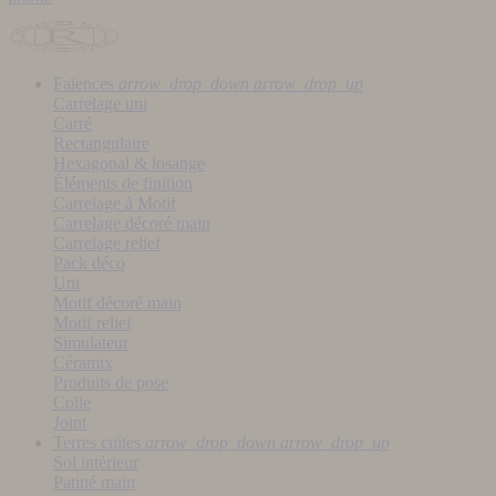
Faïences
arrow_drop_down
arrow_drop_up
Carrelage uni
Carré
Rectangulaire
Hexagonal & losange
Éléments de finition
Carrelage à Motif
Carrelage décoré main
Carrelage relief
Pack déco
Uni
Motif décoré main
Motif relief
Simulateur
Céramix
Produits de pose
Colle
Joint
Terres cuites
arrow_drop_down
arrow_drop_up
Sol intérieur
Patiné main