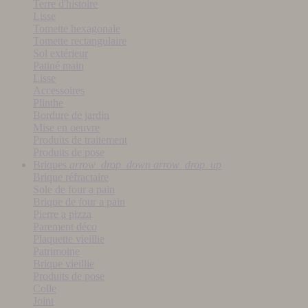
Terre d'histoire
Lisse
Tomette hexagonale
Tomette rectangulaire
Sol extérieur
Patiné main
Lisse
Accessoires
Plinthe
Bordure de jardin
Mise en oeuvre
Produits de traitement
Produits de pose
Briques
arrow_drop_down
arrow_drop_up
Brique réfractaire
Sole de four a pain
Brique de four a pain
Pierre a pizza
Parement déco
Plaquette vieillie
Patrimoine
Brique vieillie
Produits de pose
Colle
Joint