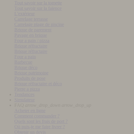
Tout savoir sur la tomette
Tout savoir sur la faïence
L'extérieur
Carrelage terrasse
Carrelage plage de piscine
Brique de parement
Pavage en brique
Four a pain / pizza
Brique réfractaire
Brique réfractaire
Four a pain
Barbecue
Brique déco
Brique patrimoine
Produits de pose
Brique réfractaire et déco
Pierre a pizza
Tendances
Simulateur
FAQ
arrow_drop_down
arrow_drop_up
Acheter en ligne
Comment commander ?
Quels sont les frais de port ?
Où puis-je me faire livrer ?
Obtenir un devis