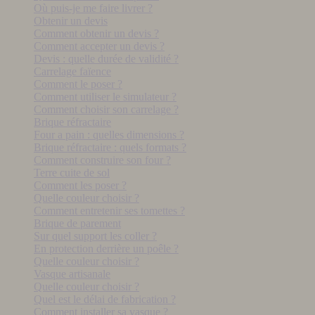
Où puis-je me faire livrer ?
Obtenir un devis
Comment obtenir un devis ?
Comment accepter un devis ?
Devis : quelle durée de validité ?
Carrelage faïence
Comment le poser ?
Comment utiliser le simulateur ?
Comment choisir son carrelage ?
Brique réfractaire
Four a pain : quelles dimensions ?
Brique réfractaire : quels formats ?
Comment construire son four ?
Terre cuite de sol
Comment les poser ?
Quelle couleur choisir ?
Comment entretenir ses tomettes ?
Brique de parement
Sur quel support les coller ?
En protection derrière un poêle ?
Quelle couleur choisir ?
Vasque artisanale
Quelle couleur choisir ?
Quel est le délai de fabrication ?
Comment installer sa vasque ?