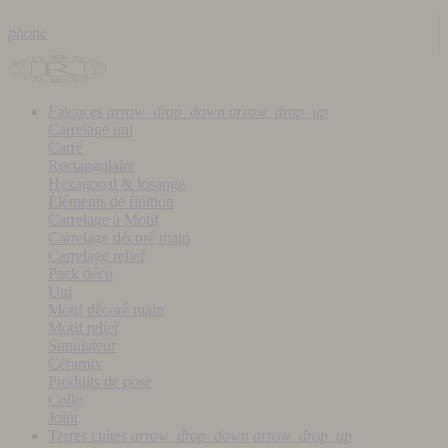
phone
Faïences
arrow_drop_down
arrow_drop_up
Carrelage uni
Carré
Rectangulaire
Hexagonal & losange
Éléments de finition
Carrelage à Motif
Carrelage décoré main
Carrelage relief
Pack déco
Uni
Motif décoré main
Motif relief
Simulateur
Céramix
Produits de pose
Colle
Joint
Terres cuites
arrow_drop_down
arrow_drop_up