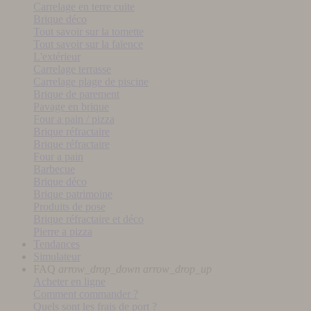
Carrelage en terre cuite
Brique déco
Tout savoir sur la tomette
Tout savoir sur la faïence
L'extérieur
Carrelage terrasse
Carrelage plage de piscine
Brique de parement
Pavage en brique
Four a pain / pizza
Brique réfractaire
Brique réfractaire
Four a pain
Barbecue
Brique déco
Brique patrimoine
Produits de pose
Brique réfractaire et déco
Pierre a pizza
Tendances
Simulateur
FAQ
arrow_drop_down
arrow_drop_up
Acheter en ligne
Comment commander ?
Quels sont les frais de port ?