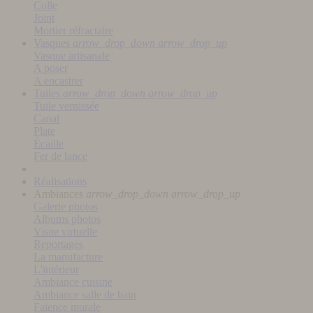
Colle
Joint
Mortier réfractaire
Vasques
arrow_drop_down
arrow_drop_up
Vasque artisanale
A poser
A encastrer
Tuiles
arrow_drop_down
arrow_drop_up
Tuile vernissée
Canal
Plate
Écaille
Fer de lance
Réalisations
Ambiances
arrow_drop_down
arrow_drop_up
Galerie photos
Albums photos
Visite virtuelle
Reportages
La manufacture
L'intérieur
Ambiance cuisine
Ambiance salle de bain
Faïence murale