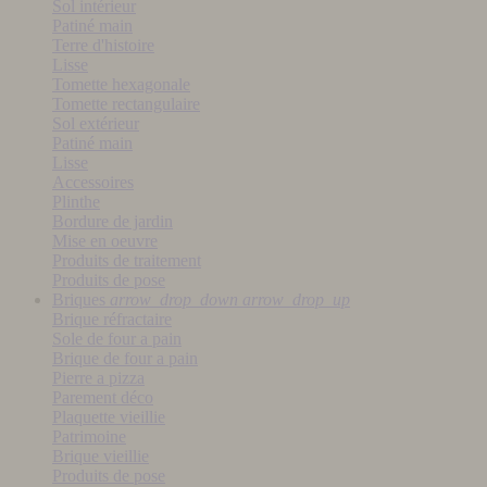
Sol intérieur
Patiné main
Terre d'histoire
Lisse
Tomette hexagonale
Tomette rectangulaire
Sol extérieur
Patiné main
Lisse
Accessoires
Plinthe
Bordure de jardin
Mise en oeuvre
Produits de traitement
Produits de pose
Briques
arrow_drop_down
arrow_drop_up
Brique réfractaire
Sole de four a pain
Brique de four a pain
Pierre a pizza
Parement déco
Plaquette vieillie
Patrimoine
Brique vieillie
Produits de pose