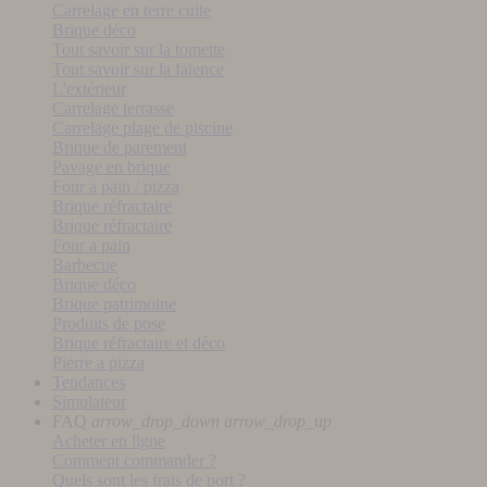
Carrelage en terre cuite
Brique déco
Tout savoir sur la tomette
Tout savoir sur la faïence
L'extérieur
Carrelage terrasse
Carrelage plage de piscine
Brique de parement
Pavage en brique
Four a pain / pizza
Brique réfractaire
Brique réfractaire
Four a pain
Barbecue
Brique déco
Brique patrimoine
Produits de pose
Brique réfractaire et déco
Pierre a pizza
Tendances
Simulateur
FAQ
arrow_drop_down
arrow_drop_up
Acheter en ligne
Comment commander ?
Quels sont les frais de port ?