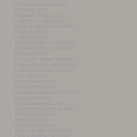
Où puis-je me faire livrer ?
Obtenir un devis
Comment obtenir un devis ?
Comment accepter un devis ?
Devis : quelle durée de validité ?
Carrelage faïence
Comment le poser ?
Comment utiliser le simulateur ?
Comment choisir son carrelage ?
Brique réfractaire
Four a pain : quelles dimensions ?
Brique réfractaire : quels formats ?
Comment construire son four ?
Terre cuite de sol
Comment les poser ?
Quelle couleur choisir ?
Comment entretenir ses tomettes ?
Brique de parement
Sur quel support les coller ?
En protection derrière un poêle ?
Quelle couleur choisir ?
Vasque artisanale
Quelle couleur choisir ?
Quel est le délai de fabrication ?
Comment installer sa vasque ?