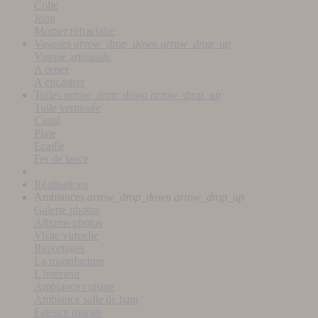
Colle
Joint
Mortier réfractaire
Vasques
arrow_drop_down
arrow_drop_up
Vasque artisanale
A poser
A encastrer
Tuiles
arrow_drop_down
arrow_drop_up
Tuile vernissée
Canal
Plate
Écaille
Fer de lance
Réalisations
Ambiances
arrow_drop_down
arrow_drop_up
Galerie photos
Albums photos
Visite virtuelle
Reportages
La manufacture
L'intérieur
Ambiance cuisine
Ambiance salle de bain
Faïence murale