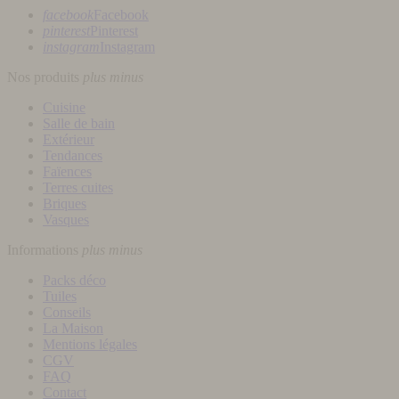
facebook
Facebook
pinterest
Pinterest
instagram
Instagram
Nos produits
plus
minus
Cuisine
Salle de bain
Extérieur
Tendances
Faïences
Terres cuites
Briques
Vasques
Informations
plus
minus
Packs déco
Tuiles
Conseils
La Maison
Mentions légales
CGV
FAQ
Contact