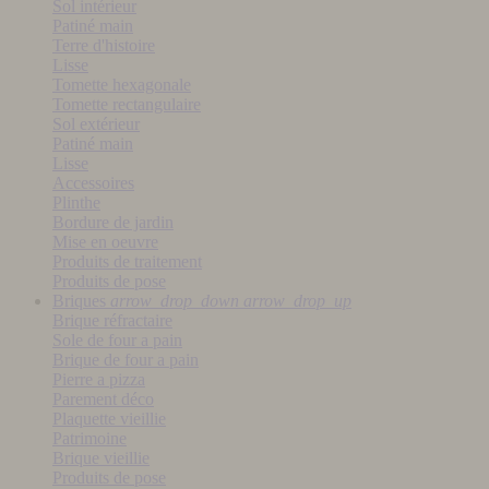
Sol intérieur
Patiné main
Terre d'histoire
Lisse
Tomette hexagonale
Tomette rectangulaire
Sol extérieur
Patiné main
Lisse
Accessoires
Plinthe
Bordure de jardin
Mise en oeuvre
Produits de traitement
Produits de pose
Briques
arrow_drop_down
arrow_drop_up
Brique réfractaire
Sole de four a pain
Brique de four a pain
Pierre a pizza
Parement déco
Plaquette vieillie
Patrimoine
Brique vieillie
Produits de pose