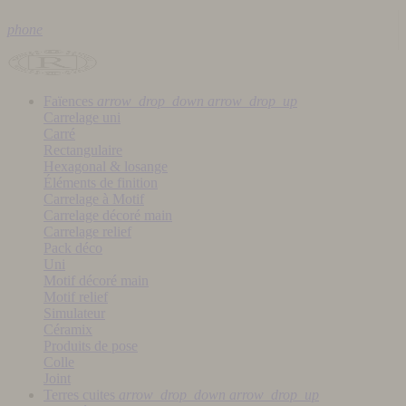
phone
Faïences
arrow_drop_down
arrow_drop_up
Carrelage uni
Carré
Rectangulaire
Hexagonal & losange
Éléments de finition
Carrelage à Motif
Carrelage décoré main
Carrelage relief
Pack déco
Uni
Motif décoré main
Motif relief
Simulateur
Céramix
Produits de pose
Colle
Joint
Terres cuites
arrow_drop_down
arrow_drop_up