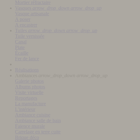
Mortier réfractaire
Vasques
arrow_drop_down
arrow_drop_up
Vasque artisanale
A poser
A encastrer
Tuiles
arrow_drop_down
arrow_drop_up
Tuile vernissée
Canal
Plate
Écaille
Fer de lance
Réalisations
Ambiances
arrow_drop_down
arrow_drop_up
Galerie photos
Albums photos
Visite virtuelle
Reportages
La manufacture
L'intérieur
Ambiance cuisine
Ambiance salle de bain
Faïence murale
Carrelage en terre cuite
Brique déco