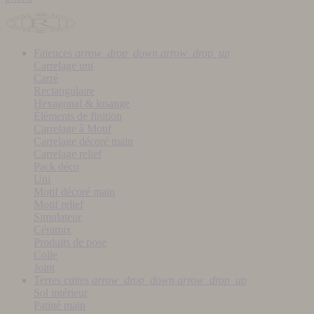
Faïences
arrow_drop_down
arrow_drop_up
Carrelage uni
Carré
Rectangulaire
Hexagonal & losange
Éléments de finition
Carrelage à Motif
Carrelage décoré main
Carrelage relief
Pack déco
Uni
Motif décoré main
Motif relief
Simulateur
Céramix
Produits de pose
Colle
Joint
Terres cuites
arrow_drop_down
arrow_drop_up
Sol intérieur
Patiné main