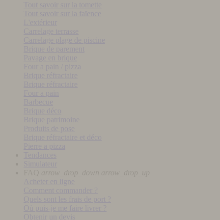
Tout savoir sur la tomette
Tout savoir sur la faïence
L'extérieur
Carrelage terrasse
Carrelage plage de piscine
Brique de parement
Pavage en brique
Four a pain / pizza
Brique réfractaire
Brique réfractaire
Four a pain
Barbecue
Brique déco
Brique patrimoine
Produits de pose
Brique réfractaire et déco
Pierre a pizza
Tendances
Simulateur
FAQ
arrow_drop_down
arrow_drop_up
Acheter en ligne
Comment commander ?
Quels sont les frais de port ?
Où puis-je me faire livrer ?
Obtenir un devis