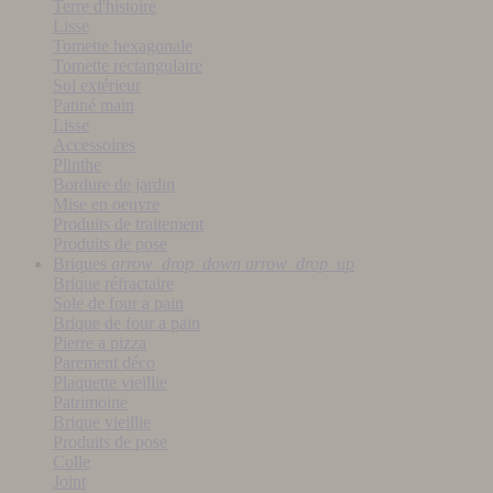
Terre d'histoire
Lisse
Tomette hexagonale
Tomette rectangulaire
Sol extérieur
Patiné main
Lisse
Accessoires
Plinthe
Bordure de jardin
Mise en oeuvre
Produits de traitement
Produits de pose
Briques
arrow_drop_down
arrow_drop_up
Brique réfractaire
Sole de four a pain
Brique de four a pain
Pierre a pizza
Parement déco
Plaquette vieillie
Patrimoine
Brique vieillie
Produits de pose
Colle
Joint