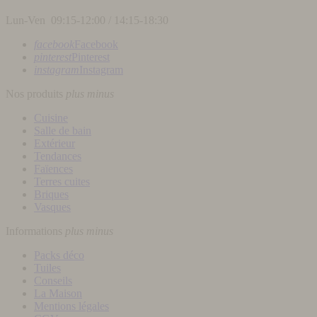
Lun-Ven 09:15-12:00 / 14:15-18:30
facebook
Facebook
pinterest
Pinterest
instagram
Instagram
Nos produits
plus
minus
Cuisine
Salle de bain
Extérieur
Tendances
Faïences
Terres cuites
Briques
Vasques
Informations
plus
minus
Packs déco
Tuiles
Conseils
La Maison
Mentions légales