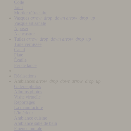
Colle
Joint
Mortier réfractaire
Vasques
arrow_drop_down
arrow_drop_up
Vasque artisanale
A poser
A encastrer
Tuiles
arrow_drop_down
arrow_drop_up
Tuile vernissée
Canal
Plate
Écaille
Fer de lance
Réalisations
Ambiances
arrow_drop_down
arrow_drop_up
Galerie photos
Albums photos
Visite virtuelle
Reportages
La manufacture
L'intérieur
Ambiance cuisine
Ambiance salle de bain
Faïence murale