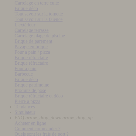
Carrelage en terre cuite
Brique déco
Tout savoir sur la tomette
Tout savoir sur la faïence
L'extérieur
Carrelage terrasse
Carrelage plage de piscine
Brique de parement
Pavage en brique
Four a pain / pizza
Brique réfractaire
Brique réfractaire
Four a pain
Barbecue
Brique déco
Brique patrimoine
Produits de pose
Brique réfractaire et déco
Pierre a pizza
Tendances
Simulateur
FAQ
arrow_drop_down
arrow_drop_up
Acheter en ligne
Comment commander ?
Quels sont les frais de port ?