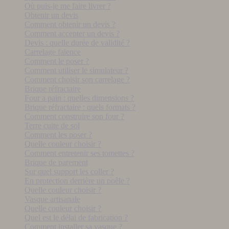
Où puis-je me faire livrer ?
Obtenir un devis
Comment obtenir un devis ?
Comment accepter un devis ?
Devis : quelle durée de validité ?
Carrelage faïence
Comment le poser ?
Comment utiliser le simulateur ?
Comment choisir son carrelage ?
Brique réfractaire
Four a pain : quelles dimensions ?
Brique réfractaire : quels formats ?
Comment construire son four ?
Terre cuite de sol
Comment les poser ?
Quelle couleur choisir ?
Comment entretenir ses tomettes ?
Brique de parement
Sur quel support les coller ?
En protection derrière un poêle ?
Quelle couleur choisir ?
Vasque artisanale
Quelle couleur choisir ?
Quel est le délai de fabrication ?
Comment installer sa vasque ?