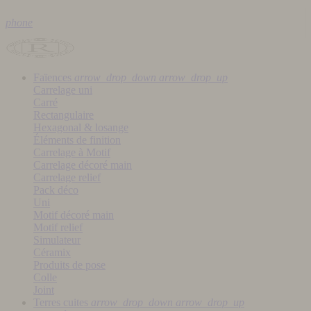
phone
Faïences
arrow_drop_down
arrow_drop_up
Carrelage uni
Carré
Rectangulaire
Hexagonal & losange
Éléments de finition
Carrelage à Motif
Carrelage décoré main
Carrelage relief
Pack déco
Uni
Motif décoré main
Motif relief
Simulateur
Céramix
Produits de pose
Colle
Joint
Terres cuites
arrow_drop_down
arrow_drop_up