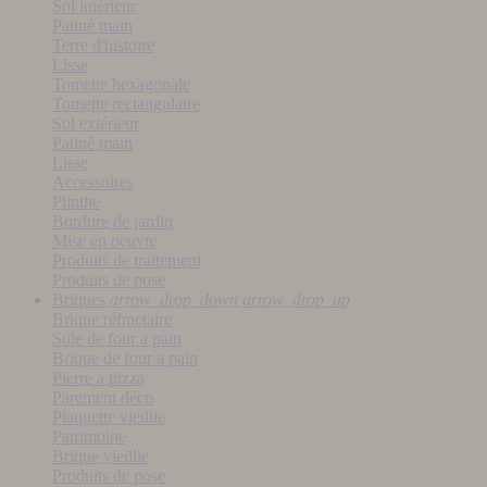
Sol intérieur
Patiné main
Terre d'histoire
Lisse
Tomette hexagonale
Tomette rectangulaire
Sol extérieur
Patiné main
Lisse
Accessoires
Plinthe
Bordure de jardin
Mise en oeuvre
Produits de traitement
Produits de pose
Briques
arrow_drop_down
arrow_drop_up
Brique réfractaire
Sole de four a pain
Brique de four a pain
Pierre a pizza
Parement déco
Plaquette vieillie
Patrimoine
Brique vieillie
Produits de pose