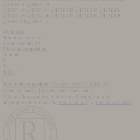
Réinitialiser
Nombre de carreaux
Surface estimée m²
Prix de la composition
Quantité
0
0
0,00
€ TTC
Nom de la composition :
favorite_border
Sauvegarder
150 pays livrés
stop
Expédition sous 48h
stop
Acteur du
développement durable
stop
Assurance bris
stop
Paiement sécurisé