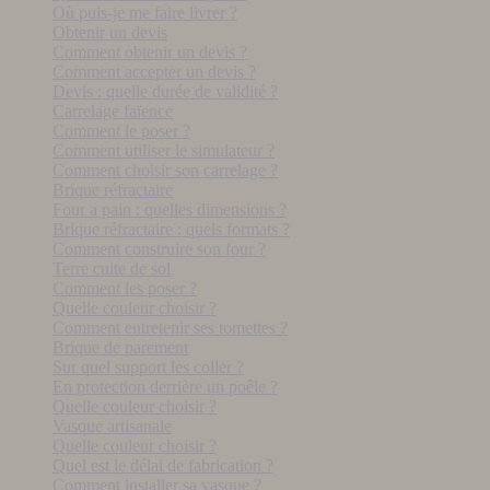
Où puis-je me faire livrer ?
Obtenir un devis
Comment obtenir un devis ?
Comment accepter un devis ?
Devis : quelle durée de validité ?
Carrelage faïence
Comment le poser ?
Comment utiliser le simulateur ?
Comment choisir son carrelage ?
Brique réfractaire
Four a pain : quelles dimensions ?
Brique réfractaire : quels formats ?
Comment construire son four ?
Terre cuite de sol
Comment les poser ?
Quelle couleur choisir ?
Comment entretenir ses tomettes ?
Brique de parement
Sur quel support les coller ?
En protection derrière un poêle ?
Quelle couleur choisir ?
Vasque artisanale
Quelle couleur choisir ?
Quel est le délai de fabrication ?
Comment installer sa vasque ?