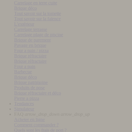
Carrelage en terre cuite
Brique déco
Tout savoir sur la tomette
Tout savoir sur la faïence
L'extérieur
Carrelage terrasse
Carrelage plage de piscine
Brique de parement
Pavage en brique
Four a pain / pizza
Brique réfractaire
Brique réfractaire
Four a pain
Barbecue
Brique déco
Brique patrimoine
Produits de pose
Brique réfractaire et déco
Pierre a pizza
Tendances
Simulateur
FAQ
arrow_drop_down
arrow_drop_up
Acheter en ligne
Comment commander ?
Quels sont les frais de port ?