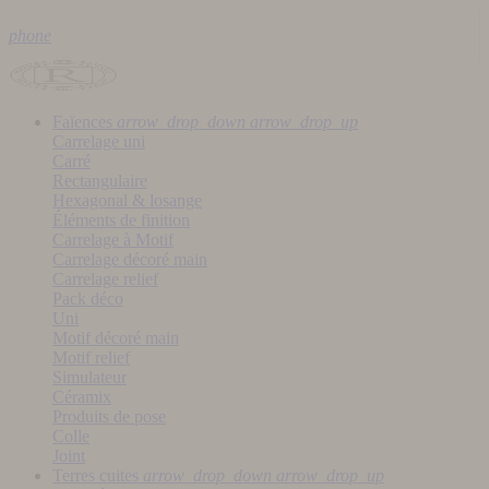
phone
Faïences
arrow_drop_down
arrow_drop_up
Carrelage uni
Carré
Rectangulaire
Hexagonal & losange
Éléments de finition
Carrelage à Motif
Carrelage décoré main
Carrelage relief
Pack déco
Uni
Motif décoré main
Motif relief
Simulateur
Céramix
Produits de pose
Colle
Joint
Terres cuites
arrow_drop_down
arrow_drop_up