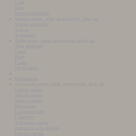
Colle
Joint
Mortier réfractaire
Vasques
arrow_drop_down
arrow_drop_up
Vasque artisanale
A poser
A encastrer
Tuiles
arrow_drop_down
arrow_drop_up
Tuile vernissée
Canal
Plate
Écaille
Fer de lance
Réalisations
Ambiances
arrow_drop_down
arrow_drop_up
Galerie photos
Albums photos
Visite virtuelle
Reportages
La manufacture
L'intérieur
Ambiance cuisine
Ambiance salle de bain
Faïence murale