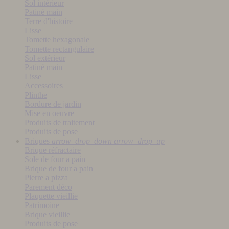
Sol intérieur
Patiné main
Terre d'histoire
Lisse
Tomette hexagonale
Tomette rectangulaire
Sol extérieur
Patiné main
Lisse
Accessoires
Plinthe
Bordure de jardin
Mise en oeuvre
Produits de traitement
Produits de pose
Briques
arrow_drop_down
arrow_drop_up
Brique réfractaire
Sole de four a pain
Brique de four a pain
Pierre a pizza
Parement déco
Plaquette vieillie
Patrimoine
Brique vieillie
Produits de pose