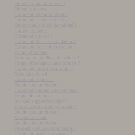
Où puis-je me faire livrer ?
Obtenir un devis
Comment obtenir un devis ?
Comment accepter un devis ?
Devis : quelle durée de validité ?
Carrelage faïence
Comment le poser ?
Comment utiliser le simulateur ?
Comment choisir son carrelage ?
Brique réfractaire
Four a pain : quelles dimensions ?
Brique réfractaire : quels formats ?
Comment construire son four ?
Terre cuite de sol
Comment les poser ?
Quelle couleur choisir ?
Comment entretenir ses tomettes ?
Brique de parement
Sur quel support les coller ?
En protection derrière un poêle ?
Quelle couleur choisir ?
Vasque artisanale
Quelle couleur choisir ?
Quel est le délai de fabrication ?
Comment installer sa vasque ?