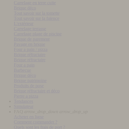
Carrelage en terre cuite
Brique déco
Tout savoir sur la tomette
Tout savoir sur la faïence
L'extérieur
Carrelage terrasse
Carrelage plage de piscine
Brique de parement
Pavage en brique
Four a pain / pizza
Brique réfractaire
Brique réfractaire
Four a pain
Barbecue
Brique déco
Brique patrimoine
Produits de pose
Brique réfractaire et déco
Pierre a pizza
Tendances
Simulateur
FAQ
arrow_drop_down
arrow_drop_up
Acheter en ligne
Comment commander ?
Quels sont les frais de port ?