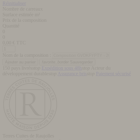
Réinitialiser
Nombre de carreaux
Surface estimée m²
Prix de la composition
Quantité
0
0
0,00
€ TTC
Nom de la composition :
favorite_border
Sauvegarder
150 pays livrés
stop
Expédition sous 48h
stop
Acteur du
développement durable
stop
Assurance bris
stop
Paiement sécurisé
Terres Cuites de Raujolles