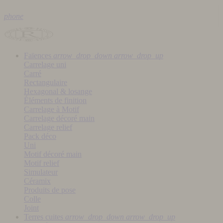
phone
Faïences
arrow_drop_down
arrow_drop_up
Carrelage uni
Carré
Rectangulaire
Hexagonal & losange
Éléments de finition
Carrelage à Motif
Carrelage décoré main
Carrelage relief
Pack déco
Uni
Motif décoré main
Motif relief
Simulateur
Céramix
Produits de pose
Colle
Joint
Terres cuites
arrow_drop_down
arrow_drop_up