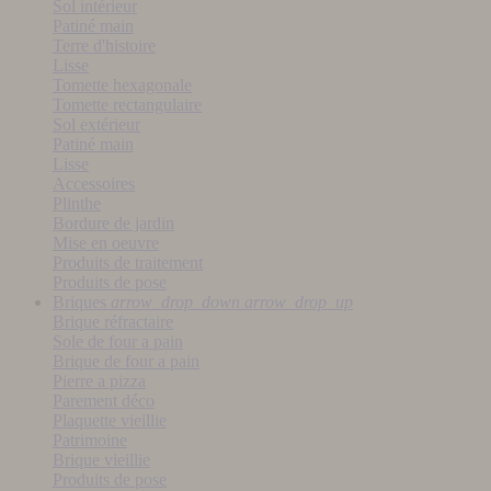
Sol intérieur
Patiné main
Terre d'histoire
Lisse
Tomette hexagonale
Tomette rectangulaire
Sol extérieur
Patiné main
Lisse
Accessoires
Plinthe
Bordure de jardin
Mise en oeuvre
Produits de traitement
Produits de pose
Briques
arrow_drop_down
arrow_drop_up
Brique réfractaire
Sole de four a pain
Brique de four a pain
Pierre a pizza
Parement déco
Plaquette vieillie
Patrimoine
Brique vieillie
Produits de pose