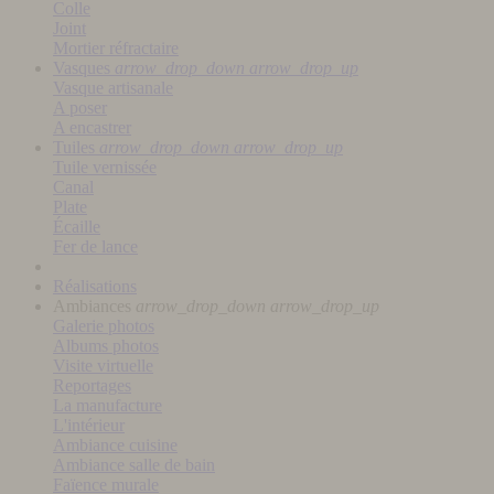
Colle
Joint
Mortier réfractaire
Vasques
arrow_drop_down
arrow_drop_up
Vasque artisanale
A poser
A encastrer
Tuiles
arrow_drop_down
arrow_drop_up
Tuile vernissée
Canal
Plate
Écaille
Fer de lance
Réalisations
Ambiances
arrow_drop_down
arrow_drop_up
Galerie photos
Albums photos
Visite virtuelle
Reportages
La manufacture
L'intérieur
Ambiance cuisine
Ambiance salle de bain
Faïence murale