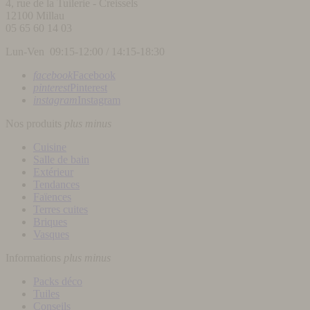
4, rue de la Tuilerie - Creissels
12100
Millau
05 65 60 14 03
Lun-Ven 09:15-12:00 / 14:15-18:30
facebook
Facebook
pinterest
Pinterest
instagram
Instagram
Nos produits
plus
minus
Cuisine
Salle de bain
Extérieur
Tendances
Faïences
Terres cuites
Briques
Vasques
Informations
plus
minus
Packs déco
Tuiles
Conseils