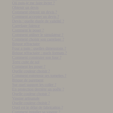
Où puis-je me faire livrer ?
Obtenir un devis
Comment obtenir un devis ?
Comment accepter un devis ?
Devis : quelle durée de validité ?
Carrelage faïence
Comment le poser ?
Comment utiliser le simulateur ?
Comment choisir son carrelage ?
Brique réfractaire
Four a pain : quelles dimensions ?
Brique réfractaire : quels formats ?
Comment construire son four ?
Terre cuite de sol
Comment les poser ?
Quelle couleur choisir ?
Comment entretenir ses tomettes ?
Brique de parement
Sur quel support les coller ?
En protection derrière un poêle ?
Quelle couleur choisir ?
Vasque artisanale
Quelle couleur choisir ?
Quel est le délai de fabrication ?
Comment installer sa vasque ?