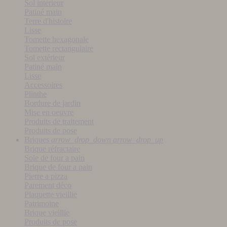
Sol intérieur
Patiné main
Terre d'histoire
Lisse
Tomette hexagonale
Tomette rectangulaire
Sol extérieur
Patiné main
Lisse
Accessoires
Plinthe
Bordure de jardin
Mise en oeuvre
Produits de traitement
Produits de pose
Briques
arrow_drop_down
arrow_drop_up
Brique réfractaire
Sole de four a pain
Brique de four a pain
Pierre a pizza
Parement déco
Plaquette vieillie
Patrimoine
Brique vieillie
Produits de pose