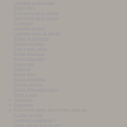
Carrelage en terre cuite
Brique déco
Tout savoir sur la tomette
Tout savoir sur la faïence
L'extérieur
Carrelage terrasse
Carrelage plage de piscine
Brique de parement
Pavage en brique
Four a pain / pizza
Brique réfractaire
Brique réfractaire
Four a pain
Barbecue
Brique déco
Brique patrimoine
Produits de pose
Brique réfractaire et déco
Pierre a pizza
Tendances
Simulateur
FAQ
arrow_drop_down
arrow_drop_up
Acheter en ligne
Comment commander ?
Quels sont les frais de port ?