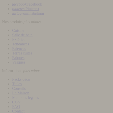
facebook
Facebook
pinterest
Pinterest
instagram
Instagram
Nos produits
plus
minus
Cuisine
Salle de bain
Extérieur
Tendances
Faïences
Terres cuites
Briques
Vasques
Informations
plus
minus
Packs déco
Tuiles
Conseils
La Maison
Mentions légales
CGV
FAQ
Contact