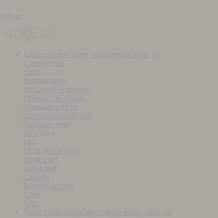
phone
Faïences
arrow_drop_down
arrow_drop_up
Carrelage uni
Carré
Rectangulaire
Hexagonal & losange
Éléments de finition
Carrelage à Motif
Carrelage décoré main
Carrelage relief
Pack déco
Uni
Motif décoré main
Motif relief
Simulateur
Céramix
Produits de pose
Colle
Joint
Terres cuites
arrow_drop_down
arrow_drop_up