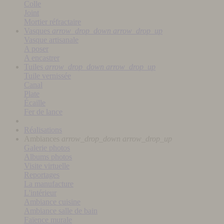
Colle
Joint
Mortier réfractaire
Vasques
arrow_drop_down
arrow_drop_up
Vasque artisanale
A poser
A encastrer
Tuiles
arrow_drop_down
arrow_drop_up
Tuile vernissée
Canal
Plate
Écaille
Fer de lance
Réalisations
Ambiances
arrow_drop_down
arrow_drop_up
Galerie photos
Albums photos
Visite virtuelle
Reportages
La manufacture
L'intérieur
Ambiance cuisine
Ambiance salle de bain
Faïence murale