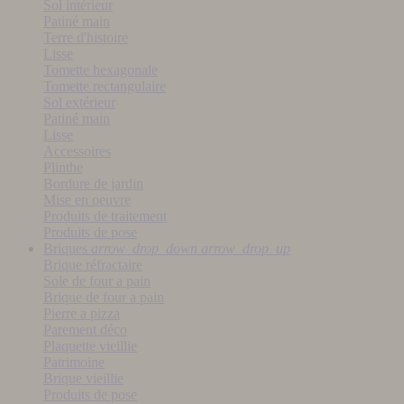
Sol intérieur
Patiné main
Terre d'histoire
Lisse
Tomette hexagonale
Tomette rectangulaire
Sol extérieur
Patiné main
Lisse
Accessoires
Plinthe
Bordure de jardin
Mise en oeuvre
Produits de traitement
Produits de pose
Briques
arrow_drop_down
arrow_drop_up
Brique réfractaire
Sole de four a pain
Brique de four a pain
Pierre a pizza
Parement déco
Plaquette vieillie
Patrimoine
Brique vieillie
Produits de pose