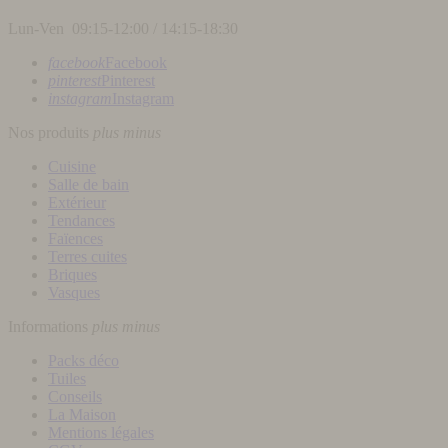
Lun-Ven 09:15-12:00 / 14:15-18:30
facebook
Facebook
pinterest
Pinterest
instagram
Instagram
Nos produits
plus
minus
Cuisine
Salle de bain
Extérieur
Tendances
Faïences
Terres cuites
Briques
Vasques
Informations
plus
minus
Packs déco
Tuiles
Conseils
La Maison
Mentions légales