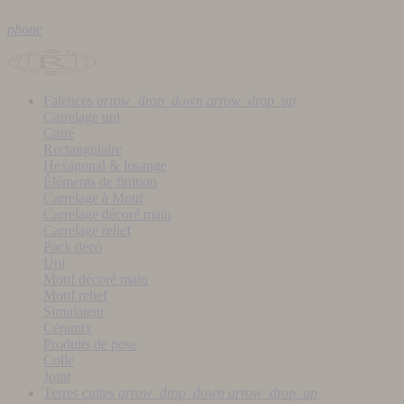
phone
Faïences
arrow_drop_down
arrow_drop_up
Carrelage uni
Carré
Rectangulaire
Hexagonal & losange
Éléments de finition
Carrelage à Motif
Carrelage décoré main
Carrelage relief
Pack déco
Uni
Motif décoré main
Motif relief
Simulateur
Céramix
Produits de pose
Colle
Joint
Terres cuites
arrow_drop_down
arrow_drop_up