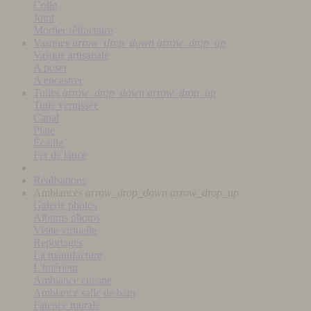
Colle
Joint
Mortier réfractaire
Vasques
arrow_drop_down
arrow_drop_up
Vasque artisanale
A poser
A encastrer
Tuiles
arrow_drop_down
arrow_drop_up
Tuile vernissée
Canal
Plate
Écaille
Fer de lance
Réalisations
Ambiances
arrow_drop_down
arrow_drop_up
Galerie photos
Albums photos
Visite virtuelle
Reportages
La manufacture
L'intérieur
Ambiance cuisine
Ambiance salle de bain
Faïence murale