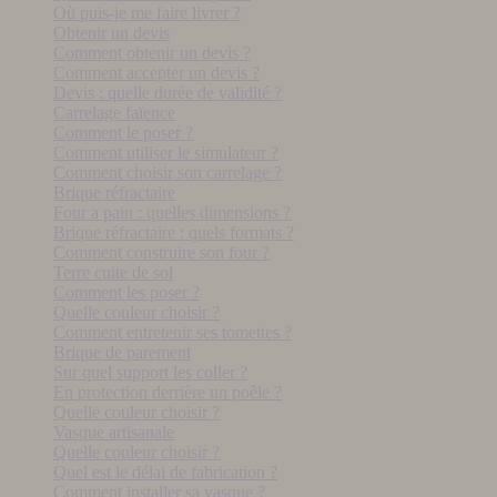
Où puis-je me faire livrer ?
Obtenir un devis
Comment obtenir un devis ?
Comment accepter un devis ?
Devis : quelle durée de validité ?
Carrelage faïence
Comment le poser ?
Comment utiliser le simulateur ?
Comment choisir son carrelage ?
Brique réfractaire
Four a pain : quelles dimensions ?
Brique réfractaire : quels formats ?
Comment construire son four ?
Terre cuite de sol
Comment les poser ?
Quelle couleur choisir ?
Comment entretenir ses tomettes ?
Brique de parement
Sur quel support les coller ?
En protection derrière un poêle ?
Quelle couleur choisir ?
Vasque artisanale
Quelle couleur choisir ?
Quel est le délai de fabrication ?
Comment installer sa vasque ?