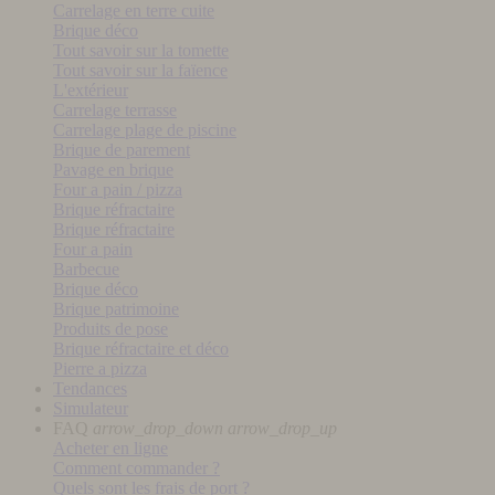
Carrelage en terre cuite
Brique déco
Tout savoir sur la tomette
Tout savoir sur la faïence
L'extérieur
Carrelage terrasse
Carrelage plage de piscine
Brique de parement
Pavage en brique
Four a pain / pizza
Brique réfractaire
Brique réfractaire
Four a pain
Barbecue
Brique déco
Brique patrimoine
Produits de pose
Brique réfractaire et déco
Pierre a pizza
Tendances
Simulateur
FAQ
arrow_drop_down
arrow_drop_up
Acheter en ligne
Comment commander ?
Quels sont les frais de port ?