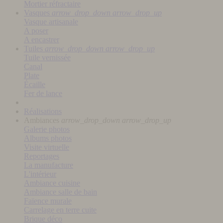
Mortier réfractaire
Vasques
arrow_drop_down
arrow_drop_up
Vasque artisanale
A poser
A encastrer
Tuiles
arrow_drop_down
arrow_drop_up
Tuile vernissée
Canal
Plate
Écaille
Fer de lance
Réalisations
Ambiances
arrow_drop_down
arrow_drop_up
Galerie photos
Albums photos
Visite virtuelle
Reportages
La manufacture
L'intérieur
Ambiance cuisine
Ambiance salle de bain
Faïence murale
Carrelage en terre cuite
Brique déco