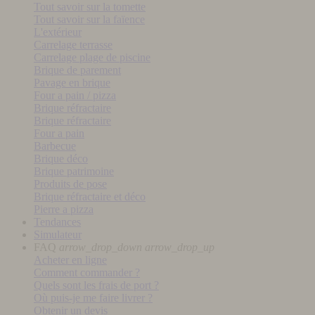
Tout savoir sur la tomette
Tout savoir sur la faïence
L'extérieur
Carrelage terrasse
Carrelage plage de piscine
Brique de parement
Pavage en brique
Four a pain / pizza
Brique réfractaire
Brique réfractaire
Four a pain
Barbecue
Brique déco
Brique patrimoine
Produits de pose
Brique réfractaire et déco
Pierre a pizza
Tendances
Simulateur
FAQ
arrow_drop_down
arrow_drop_up
Acheter en ligne
Comment commander ?
Quels sont les frais de port ?
Où puis-je me faire livrer ?
Obtenir un devis