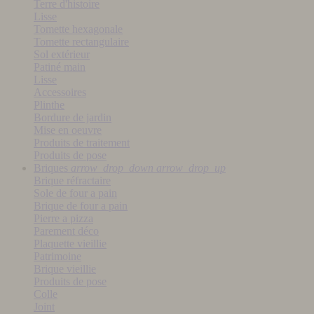
Terre d'histoire
Lisse
Tomette hexagonale
Tomette rectangulaire
Sol extérieur
Patiné main
Lisse
Accessoires
Plinthe
Bordure de jardin
Mise en oeuvre
Produits de traitement
Produits de pose
Briques
arrow_drop_down
arrow_drop_up
Brique réfractaire
Sole de four a pain
Brique de four a pain
Pierre a pizza
Parement déco
Plaquette vieillie
Patrimoine
Brique vieillie
Produits de pose
Colle
Joint