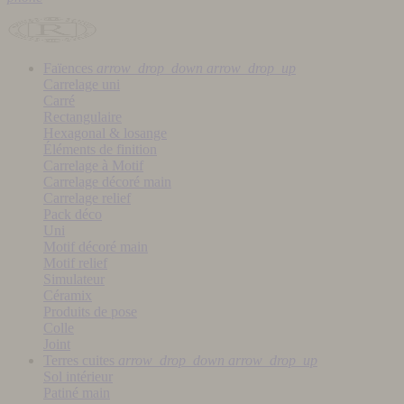
Faïences
arrow_drop_down
arrow_drop_up
Carrelage uni
Carré
Rectangulaire
Hexagonal & losange
Éléments de finition
Carrelage à Motif
Carrelage décoré main
Carrelage relief
Pack déco
Uni
Motif décoré main
Motif relief
Simulateur
Céramix
Produits de pose
Colle
Joint
Terres cuites
arrow_drop_down
arrow_drop_up
Sol intérieur
Patiné main