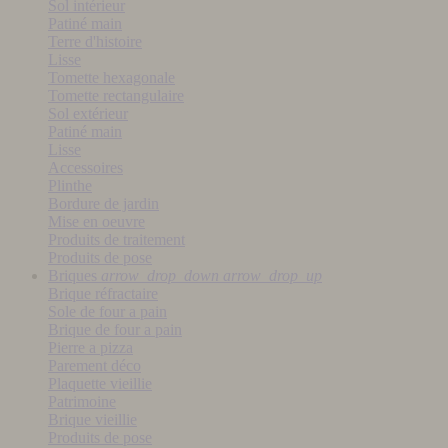
Sol intérieur
Patiné main
Terre d'histoire
Lisse
Tomette hexagonale
Tomette rectangulaire
Sol extérieur
Patiné main
Lisse
Accessoires
Plinthe
Bordure de jardin
Mise en oeuvre
Produits de traitement
Produits de pose
Briques
arrow_drop_down
arrow_drop_up
Brique réfractaire
Sole de four a pain
Brique de four a pain
Pierre a pizza
Parement déco
Plaquette vieillie
Patrimoine
Brique vieillie
Produits de pose