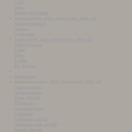
Colle
Joint
Mortier réfractaire
Vasques
arrow_drop_down
arrow_drop_up
Vasque artisanale
A poser
A encastrer
Tuiles
arrow_drop_down
arrow_drop_up
Tuile vernissée
Canal
Plate
Écaille
Fer de lance
Réalisations
Ambiances
arrow_drop_down
arrow_drop_up
Galerie photos
Albums photos
Visite virtuelle
Reportages
La manufacture
L'intérieur
Ambiance cuisine
Ambiance salle de bain
Faïence murale