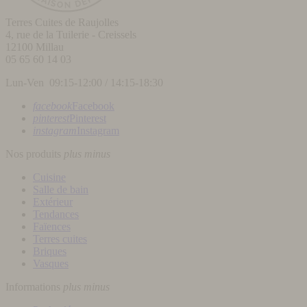
Terres Cuites de Raujolles
4, rue de la Tuilerie - Creissels
12100
Millau
05 65 60 14 03
Lun-Ven 09:15-12:00 / 14:15-18:30
facebook
Facebook
pinterest
Pinterest
instagram
Instagram
Nos produits
plus
minus
Cuisine
Salle de bain
Extérieur
Tendances
Faïences
Terres cuites
Briques
Vasques
Informations
plus
minus