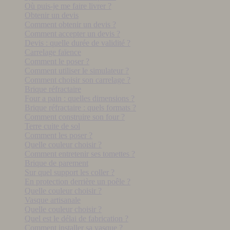
Où puis-je me faire livrer ?
Obtenir un devis
Comment obtenir un devis ?
Comment accepter un devis ?
Devis : quelle durée de validité ?
Carrelage faïence
Comment le poser ?
Comment utiliser le simulateur ?
Comment choisir son carrelage ?
Brique réfractaire
Four a pain : quelles dimensions ?
Brique réfractaire : quels formats ?
Comment construire son four ?
Terre cuite de sol
Comment les poser ?
Quelle couleur choisir ?
Comment entretenir ses tomettes ?
Brique de parement
Sur quel support les coller ?
En protection derrière un poêle ?
Quelle couleur choisir ?
Vasque artisanale
Quelle couleur choisir ?
Quel est le délai de fabrication ?
Comment installer sa vasque ?