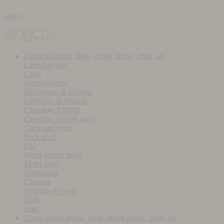
phone
Faïences
arrow_drop_down
arrow_drop_up
Carrelage uni
Carré
Rectangulaire
Hexagonal & losange
Éléments de finition
Carrelage à Motif
Carrelage décoré main
Carrelage relief
Pack déco
Uni
Motif décoré main
Motif relief
Simulateur
Céramix
Produits de pose
Colle
Joint
Terres cuites
arrow_drop_down
arrow_drop_up