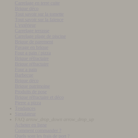
Carrelage en terre cuite
Brique déco
Tout savoir sur la tomette
Tout savoir sur la faïence
L'extérieur
Carrelage terrasse
Carrelage plage de piscine
Brique de parement
Pavage en brique
Four a pain / pizza
Brique réfractaire
Brique réfractaire
Four a pain
Barbecue
Brique déco
Brique patrimoine
Produits de pose
Brique réfractaire et déco
Pierre a pizza
Tendances
Simulateur
FAQ
arrow_drop_down
arrow_drop_up
Acheter en ligne
Comment commander ?
Quels sont les frais de port ?