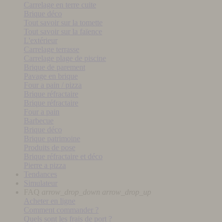
Carrelage en terre cuite
Brique déco
Tout savoir sur la tomette
Tout savoir sur la faïence
L'extérieur
Carrelage terrasse
Carrelage plage de piscine
Brique de parement
Pavage en brique
Four a pain / pizza
Brique réfractaire
Brique réfractaire
Four a pain
Barbecue
Brique déco
Brique patrimoine
Produits de pose
Brique réfractaire et déco
Pierre a pizza
Tendances
Simulateur
FAQ
arrow_drop_down
arrow_drop_up
Acheter en ligne
Comment commander ?
Quels sont les frais de port ?