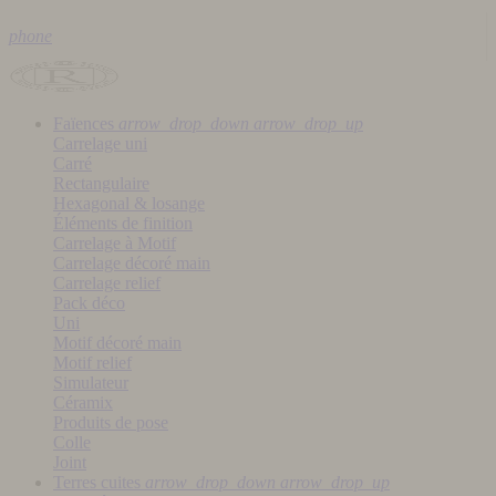
phone
Faïences
arrow_drop_down
arrow_drop_up
Carrelage uni
Carré
Rectangulaire
Hexagonal & losange
Éléments de finition
Carrelage à Motif
Carrelage décoré main
Carrelage relief
Pack déco
Uni
Motif décoré main
Motif relief
Simulateur
Céramix
Produits de pose
Colle
Joint
Terres cuites
arrow_drop_down
arrow_drop_up