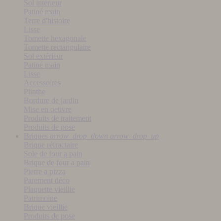
Sol intérieur
Patiné main
Terre d'histoire
Lisse
Tomette hexagonale
Tomette rectangulaire
Sol extérieur
Patiné main
Lisse
Accessoires
Plinthe
Bordure de jardin
Mise en oeuvre
Produits de traitement
Produits de pose
Briques
arrow_drop_down
arrow_drop_up
Brique réfractaire
Sole de four a pain
Brique de four a pain
Pierre a pizza
Parement déco
Plaquette vieillie
Patrimoine
Brique vieillie
Produits de pose