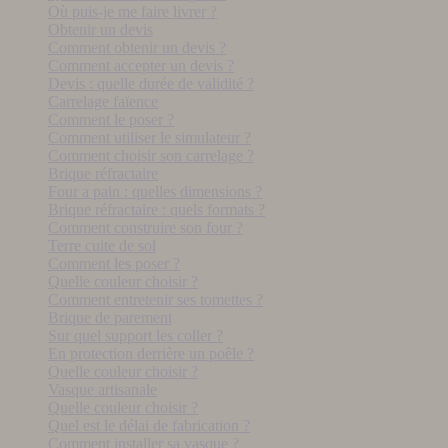
Où puis-je me faire livrer ?
Obtenir un devis
Comment obtenir un devis ?
Comment accepter un devis ?
Devis : quelle durée de validité ?
Carrelage faïence
Comment le poser ?
Comment utiliser le simulateur ?
Comment choisir son carrelage ?
Brique réfractaire
Four a pain : quelles dimensions ?
Brique réfractaire : quels formats ?
Comment construire son four ?
Terre cuite de sol
Comment les poser ?
Quelle couleur choisir ?
Comment entretenir ses tomettes ?
Brique de parement
Sur quel support les coller ?
En protection derrière un poêle ?
Quelle couleur choisir ?
Vasque artisanale
Quelle couleur choisir ?
Quel est le délai de fabrication ?
Comment installer sa vasque ?