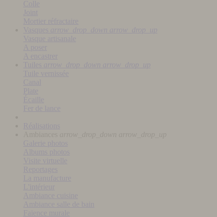
Colle
Joint
Mortier réfractaire
Vasques
arrow_drop_down
arrow_drop_up
Vasque artisanale
A poser
A encastrer
Tuiles
arrow_drop_down
arrow_drop_up
Tuile vernissée
Canal
Plate
Écaille
Fer de lance
Réalisations
Ambiances
arrow_drop_down
arrow_drop_up
Galerie photos
Albums photos
Visite virtuelle
Reportages
La manufacture
L'intérieur
Ambiance cuisine
Ambiance salle de bain
Faïence murale