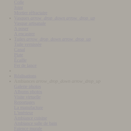
Colle
Joint
Mortier réfractaire
Vasques
arrow_drop_down
arrow_drop_up
Vasque artisanale
A poser
A encastrer
Tuiles
arrow_drop_down
arrow_drop_up
Tuile vernissée
Canal
Plate
Écaille
Fer de lance
Réalisations
Ambiances
arrow_drop_down
arrow_drop_up
Galerie photos
Albums photos
Visite virtuelle
Reportages
La manufacture
L'intérieur
Ambiance cuisine
Ambiance salle de bain
Faïence murale