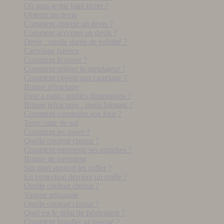
Où puis-je me faire livrer ?
Obtenir un devis
Comment obtenir un devis ?
Comment accepter un devis ?
Devis : quelle durée de validité ?
Carrelage faïence
Comment le poser ?
Comment utiliser le simulateur ?
Comment choisir son carrelage ?
Brique réfractaire
Four a pain : quelles dimensions ?
Brique réfractaire : quels formats ?
Comment construire son four ?
Terre cuite de sol
Comment les poser ?
Quelle couleur choisir ?
Comment entretenir ses tomettes ?
Brique de parement
Sur quel support les coller ?
En protection derrière un poêle ?
Quelle couleur choisir ?
Vasque artisanale
Quelle couleur choisir ?
Quel est le délai de fabrication ?
Comment installer sa vasque ?