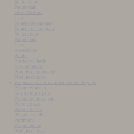
Sol intérieur
Patiné main
Terre d'histoire
Lisse
Tomette hexagonale
Tomette rectangulaire
Sol extérieur
Patiné main
Lisse
Accessoires
Plinthe
Bordure de jardin
Mise en oeuvre
Produits de traitement
Produits de pose
Briques
arrow_drop_down
arrow_drop_up
Brique réfractaire
Sole de four a pain
Brique de four a pain
Pierre a pizza
Parement déco
Plaquette vieillie
Patrimoine
Brique vieillie
Produits de pose