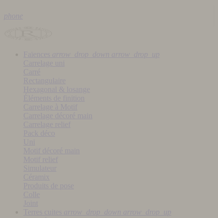
phone
Faïences
arrow_drop_down
arrow_drop_up
Carrelage uni
Carré
Rectangulaire
Hexagonal & losange
Éléments de finition
Carrelage à Motif
Carrelage décoré main
Carrelage relief
Pack déco
Uni
Motif décoré main
Motif relief
Simulateur
Céramix
Produits de pose
Colle
Joint
Terres cuites
arrow_drop_down
arrow_drop_up