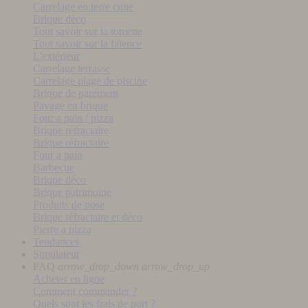
Carrelage en terre cuite
Brique déco
Tout savoir sur la tomette
Tout savoir sur la faïence
L'extérieur
Carrelage terrasse
Carrelage plage de piscine
Brique de parement
Pavage en brique
Four a pain / pizza
Brique réfractaire
Brique réfractaire
Four a pain
Barbecue
Brique déco
Brique patrimoine
Produits de pose
Brique réfractaire et déco
Pierre a pizza
Tendances
Simulateur
FAQ
arrow_drop_down
arrow_drop_up
Acheter en ligne
Comment commander ?
Quels sont les frais de port ?