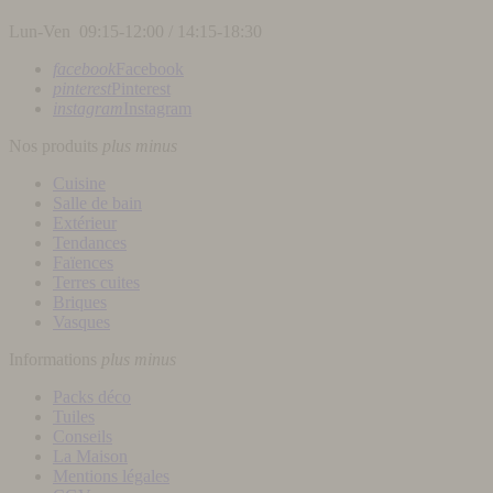
Lun-Ven 09:15-12:00 / 14:15-18:30
facebook
Facebook
pinterest
Pinterest
instagram
Instagram
Nos produits
plus
minus
Cuisine
Salle de bain
Extérieur
Tendances
Faïences
Terres cuites
Briques
Vasques
Informations
plus
minus
Packs déco
Tuiles
Conseils
La Maison
Mentions légales