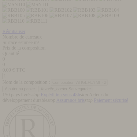
Réinitialiser
Nombre de carreaux
Surface estimée m²
Prix de la composition
Quantité
0
0
0,00
€ TTC
Nom de la composition :
favorite_border
Sauvegarder
150 pays livrés
stop
Expédition sous 48h
stop
Acteur du
développement durable
stop
Assurance bris
stop
Paiement sécurisé