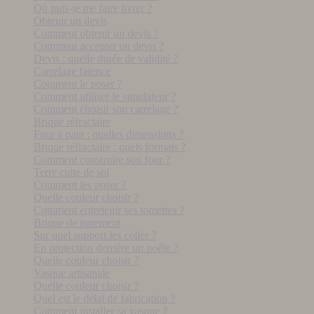
Où puis-je me faire livrer ?
Obtenir un devis
Comment obtenir un devis ?
Comment accepter un devis ?
Devis : quelle durée de validité ?
Carrelage faïence
Comment le poser ?
Comment utiliser le simulateur ?
Comment choisir son carrelage ?
Brique réfractaire
Four a pain : quelles dimensions ?
Brique réfractaire : quels formats ?
Comment construire son four ?
Terre cuite de sol
Comment les poser ?
Quelle couleur choisir ?
Comment entretenir ses tomettes ?
Brique de parement
Sur quel support les coller ?
En protection derrière un poêle ?
Quelle couleur choisir ?
Vasque artisanale
Quelle couleur choisir ?
Quel est le délai de fabrication ?
Comment installer sa vasque ?