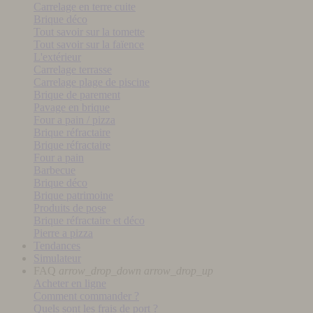
Carrelage en terre cuite
Brique déco
Tout savoir sur la tomette
Tout savoir sur la faïence
L'extérieur
Carrelage terrasse
Carrelage plage de piscine
Brique de parement
Pavage en brique
Four a pain / pizza
Brique réfractaire
Brique réfractaire
Four a pain
Barbecue
Brique déco
Brique patrimoine
Produits de pose
Brique réfractaire et déco
Pierre a pizza
Tendances
Simulateur
FAQ
arrow_drop_down
arrow_drop_up
Acheter en ligne
Comment commander ?
Quels sont les frais de port ?