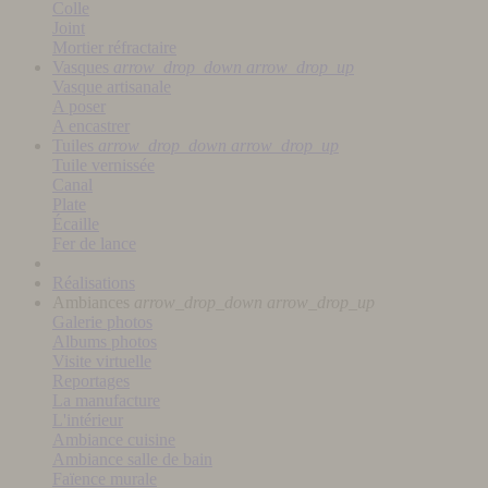
Colle
Joint
Mortier réfractaire
Vasques
arrow_drop_down
arrow_drop_up
Vasque artisanale
A poser
A encastrer
Tuiles
arrow_drop_down
arrow_drop_up
Tuile vernissée
Canal
Plate
Écaille
Fer de lance
Réalisations
Ambiances
arrow_drop_down
arrow_drop_up
Galerie photos
Albums photos
Visite virtuelle
Reportages
La manufacture
L'intérieur
Ambiance cuisine
Ambiance salle de bain
Faïence murale