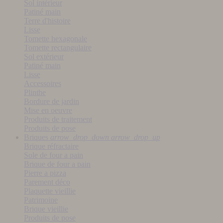
Sol intérieur
Patiné main
Terre d'histoire
Lisse
Tomette hexagonale
Tomette rectangulaire
Sol extérieur
Patiné main
Lisse
Accessoires
Plinthe
Bordure de jardin
Mise en oeuvre
Produits de traitement
Produits de pose
Briques
arrow_drop_down
arrow_drop_up
Brique réfractaire
Sole de four a pain
Brique de four a pain
Pierre a pizza
Parement déco
Plaquette vieillie
Patrimoine
Brique vieillie
Produits de pose