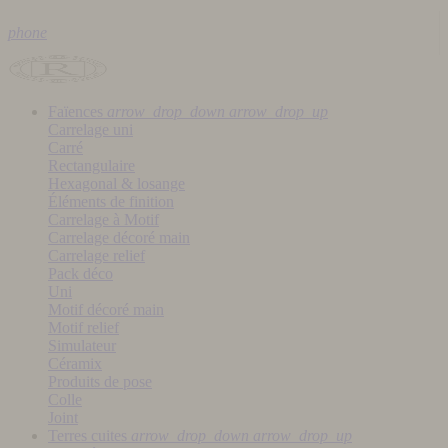
phone
Faïences
arrow_drop_down
arrow_drop_up
Carrelage uni
Carré
Rectangulaire
Hexagonal & losange
Éléments de finition
Carrelage à Motif
Carrelage décoré main
Carrelage relief
Pack déco
Uni
Motif décoré main
Motif relief
Simulateur
Céramix
Produits de pose
Colle
Joint
Terres cuites
arrow_drop_down
arrow_drop_up