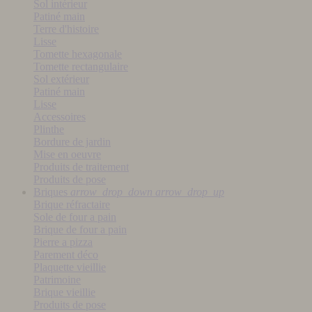
Sol intérieur
Patiné main
Terre d'histoire
Lisse
Tomette hexagonale
Tomette rectangulaire
Sol extérieur
Patiné main
Lisse
Accessoires
Plinthe
Bordure de jardin
Mise en oeuvre
Produits de traitement
Produits de pose
Briques
arrow_drop_down
arrow_drop_up
Brique réfractaire
Sole de four a pain
Brique de four a pain
Pierre a pizza
Parement déco
Plaquette vieillie
Patrimoine
Brique vieillie
Produits de pose