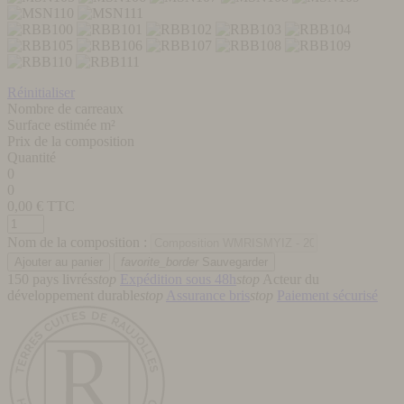
Réinitialiser
Nombre de carreaux
Surface estimée m²
Prix de la composition
Quantité
0
0
0,00
€ TTC
Nom de la composition :
favorite_border
Sauvegarder
150 pays livrés
stop
Expédition sous 48h
stop
Acteur du
développement durable
stop
Assurance bris
stop
Paiement sécurisé