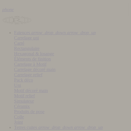
phone
Faïences
arrow_drop_down
arrow_drop_up
Carrelage uni
Carré
Rectangulaire
Hexagonal & losange
Éléments de finition
Carrelage à Motif
Carrelage décoré main
Carrelage relief
Pack déco
Uni
Motif décoré main
Motif relief
Simulateur
Céramix
Produits de pose
Colle
Joint
Terres cuites
arrow_drop_down
arrow_drop_up