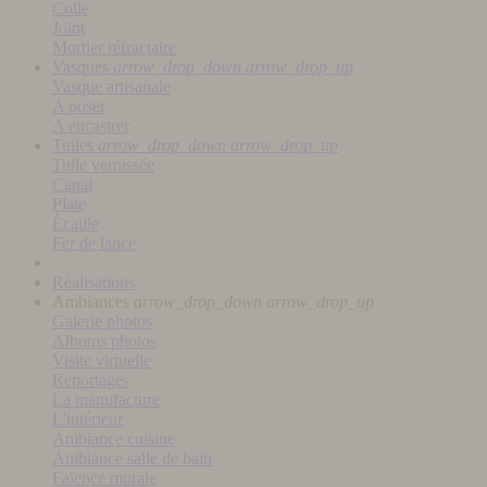
Colle
Joint
Mortier réfractaire
Vasques
arrow_drop_down
arrow_drop_up
Vasque artisanale
A poser
A encastrer
Tuiles
arrow_drop_down
arrow_drop_up
Tuile vernissée
Canal
Plate
Écaille
Fer de lance
Réalisations
Ambiances
arrow_drop_down
arrow_drop_up
Galerie photos
Albums photos
Visite virtuelle
Reportages
La manufacture
L'intérieur
Ambiance cuisine
Ambiance salle de bain
Faïence murale