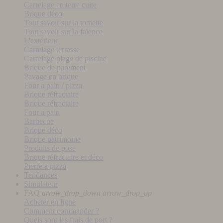
Carrelage en terre cuite
Brique déco
Tout savoir sur la tomette
Tout savoir sur la faïence
L'extérieur
Carrelage terrasse
Carrelage plage de piscine
Brique de parement
Pavage en brique
Four a pain / pizza
Brique réfractaire
Brique réfractaire
Four a pain
Barbecue
Brique déco
Brique patrimoine
Produits de pose
Brique réfractaire et déco
Pierre a pizza
Tendances
Simulateur
FAQ
arrow_drop_down
arrow_drop_up
Acheter en ligne
Comment commander ?
Quels sont les frais de port ?