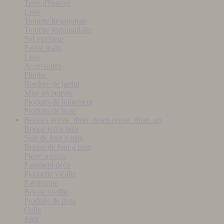
Terre d'histoire
Lisse
Tomette hexagonale
Tomette rectangulaire
Sol extérieur
Patiné main
Lisse
Accessoires
Plinthe
Bordure de jardin
Mise en oeuvre
Produits de traitement
Produits de pose
Briques
arrow_drop_down
arrow_drop_up
Brique réfractaire
Sole de four a pain
Brique de four a pain
Pierre a pizza
Parement déco
Plaquette vieillie
Patrimoine
Brique vieillie
Produits de pose
Colle
Joint