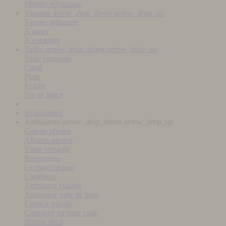
Mortier réfractaire
Vasques
arrow_drop_down
arrow_drop_up
Vasque artisanale
A poser
A encastrer
Tuiles
arrow_drop_down
arrow_drop_up
Tuile vernissée
Canal
Plate
Écaille
Fer de lance
Réalisations
Ambiances
arrow_drop_down
arrow_drop_up
Galerie photos
Albums photos
Visite virtuelle
Reportages
La manufacture
L'intérieur
Ambiance cuisine
Ambiance salle de bain
Faïence murale
Carrelage en terre cuite
Brique déco