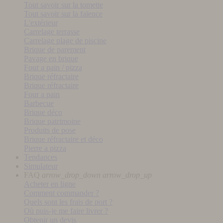
Tout savoir sur la tomette
Tout savoir sur la faïence
L'extérieur
Carrelage terrasse
Carrelage plage de piscine
Brique de parement
Pavage en brique
Four a pain / pizza
Brique réfractaire
Brique réfractaire
Four a pain
Barbecue
Brique déco
Brique patrimoine
Produits de pose
Brique réfractaire et déco
Pierre a pizza
Tendances
Simulateur
FAQ
arrow_drop_down
arrow_drop_up
Acheter en ligne
Comment commander ?
Quels sont les frais de port ?
Où puis-je me faire livrer ?
Obtenir un devis