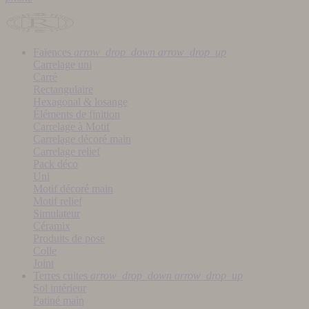
Faïences
arrow_drop_down
arrow_drop_up
Carrelage uni
Carré
Rectangulaire
Hexagonal & losange
Éléments de finition
Carrelage à Motif
Carrelage décoré main
Carrelage relief
Pack déco
Uni
Motif décoré main
Motif relief
Simulateur
Céramix
Produits de pose
Colle
Joint
Terres cuites
arrow_drop_down
arrow_drop_up
Sol intérieur
Patiné main