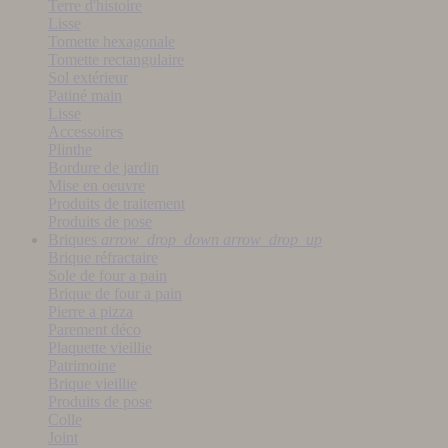
Terre d'histoire
Lisse
Tomette hexagonale
Tomette rectangulaire
Sol extérieur
Patiné main
Lisse
Accessoires
Plinthe
Bordure de jardin
Mise en oeuvre
Produits de traitement
Produits de pose
Briques
arrow_drop_down
arrow_drop_up
Brique réfractaire
Sole de four a pain
Brique de four a pain
Pierre a pizza
Parement déco
Plaquette vieillie
Patrimoine
Brique vieillie
Produits de pose
Colle
Joint