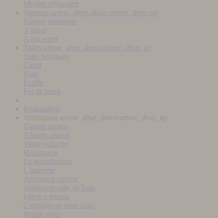
Mortier réfractaire
Vasques
arrow_drop_down
arrow_drop_up
Vasque artisanale
A poser
A encastrer
Tuiles
arrow_drop_down
arrow_drop_up
Tuile vernissée
Canal
Plate
Écaille
Fer de lance
Réalisations
Ambiances
arrow_drop_down
arrow_drop_up
Galerie photos
Albums photos
Visite virtuelle
Reportages
La manufacture
L'intérieur
Ambiance cuisine
Ambiance salle de bain
Faïence murale
Carrelage en terre cuite
Brique déco