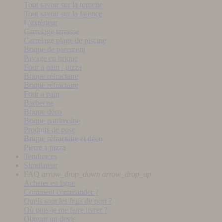
Tout savoir sur la tomette
Tout savoir sur la faïence
L'extérieur
Carrelage terrasse
Carrelage plage de piscine
Brique de parement
Pavage en brique
Four a pain / pizza
Brique réfractaire
Brique réfractaire
Four a pain
Barbecue
Brique déco
Brique patrimoine
Produits de pose
Brique réfractaire et déco
Pierre a pizza
Tendances
Simulateur
FAQ
arrow_drop_down
arrow_drop_up
Acheter en ligne
Comment commander ?
Quels sont les frais de port ?
Où puis-je me faire livrer ?
Obtenir un devis