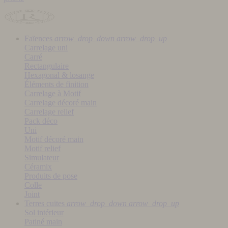
Faïences
arrow_drop_down
arrow_drop_up
Carrelage uni
Carré
Rectangulaire
Hexagonal & losange
Éléments de finition
Carrelage à Motif
Carrelage décoré main
Carrelage relief
Pack déco
Uni
Motif décoré main
Motif relief
Simulateur
Céramix
Produits de pose
Colle
Joint
Terres cuites
arrow_drop_down
arrow_drop_up
Sol intérieur
Patiné main