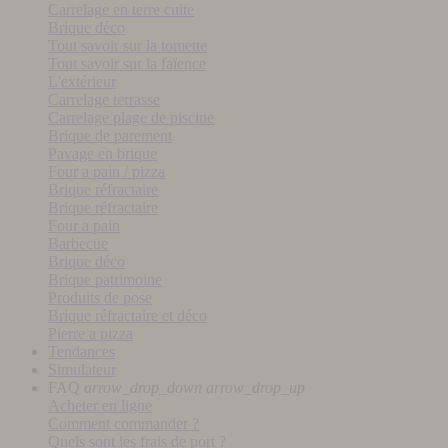
Carrelage en terre cuite
Brique déco
Tout savoir sur la tomette
Tout savoir sur la faïence
L'extérieur
Carrelage terrasse
Carrelage plage de piscine
Brique de parement
Pavage en brique
Four a pain / pizza
Brique réfractaire
Brique réfractaire
Four a pain
Barbecue
Brique déco
Brique patrimoine
Produits de pose
Brique réfractaire et déco
Pierre a pizza
Tendances
Simulateur
FAQ
arrow_drop_down
arrow_drop_up
Acheter en ligne
Comment commander ?
Quels sont les frais de port ?