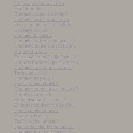
Où puis-je me faire livrer ?
Obtenir un devis
Comment obtenir un devis ?
Comment accepter un devis ?
Devis : quelle durée de validité ?
Carrelage faïence
Comment le poser ?
Comment utiliser le simulateur ?
Comment choisir son carrelage ?
Brique réfractaire
Four a pain : quelles dimensions ?
Brique réfractaire : quels formats ?
Comment construire son four ?
Terre cuite de sol
Comment les poser ?
Quelle couleur choisir ?
Comment entretenir ses tomettes ?
Brique de parement
Sur quel support les coller ?
En protection derrière un poêle ?
Quelle couleur choisir ?
Vasque artisanale
Quelle couleur choisir ?
Quel est le délai de fabrication ?
Comment installer sa vasque ?