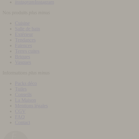
instagram
Instagram
Nos produits
plus
minus
Cuisine
Salle de bain
Extérieur
Tendances
Faïences
Terres cuites
Briques
Vasques
Informations
plus
minus
Packs déco
Tuiles
Conseils
La Maison
Mentions légales
CGV
FAQ
Contact