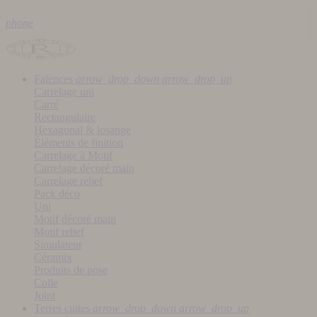
phone
Faïences
arrow_drop_down
arrow_drop_up
Carrelage uni
Carré
Rectangulaire
Hexagonal & losange
Éléments de finition
Carrelage à Motif
Carrelage décoré main
Carrelage relief
Pack déco
Uni
Motif décoré main
Motif relief
Simulateur
Céramix
Produits de pose
Colle
Joint
Terres cuites
arrow_drop_down
arrow_drop_up