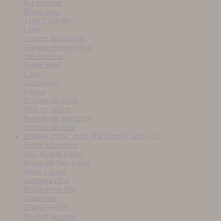
Sol intérieur
Patiné main
Terre d'histoire
Lisse
Tomette hexagonale
Tomette rectangulaire
Sol extérieur
Patiné main
Lisse
Accessoires
Plinthe
Bordure de jardin
Mise en oeuvre
Produits de traitement
Produits de pose
Briques
arrow_drop_down
arrow_drop_up
Brique réfractaire
Sole de four a pain
Brique de four a pain
Pierre a pizza
Parement déco
Plaquette vieillie
Patrimoine
Brique vieillie
Produits de pose