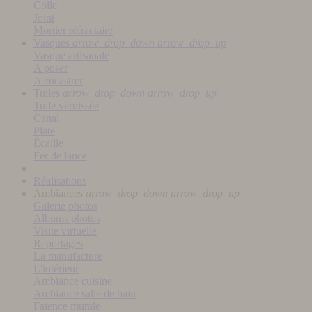
Colle
Joint
Mortier réfractaire
Vasques
arrow_drop_down
arrow_drop_up
Vasque artisanale
A poser
A encastrer
Tuiles
arrow_drop_down
arrow_drop_up
Tuile vernissée
Canal
Plate
Écaille
Fer de lance
Réalisations
Ambiances
arrow_drop_down
arrow_drop_up
Galerie photos
Albums photos
Visite virtuelle
Reportages
La manufacture
L'intérieur
Ambiance cuisine
Ambiance salle de bain
Faïence murale