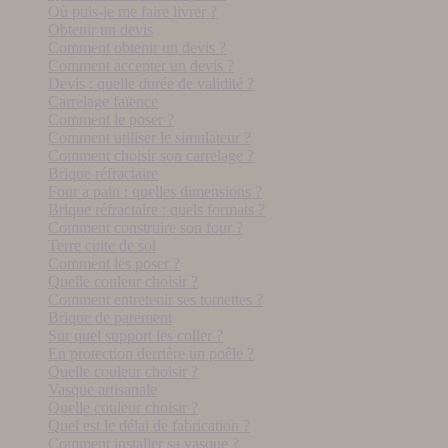
Où puis-je me faire livrer ?
Obtenir un devis
Comment obtenir un devis ?
Comment accepter un devis ?
Devis : quelle durée de validité ?
Carrelage faïence
Comment le poser ?
Comment utiliser le simulateur ?
Comment choisir son carrelage ?
Brique réfractaire
Four a pain : quelles dimensions ?
Brique réfractaire : quels formats ?
Comment construire son four ?
Terre cuite de sol
Comment les poser ?
Quelle couleur choisir ?
Comment entretenir ses tomettes ?
Brique de parement
Sur quel support les coller ?
En protection derrière un poêle ?
Quelle couleur choisir ?
Vasque artisanale
Quelle couleur choisir ?
Quel est le délai de fabrication ?
Comment installer sa vasque ?