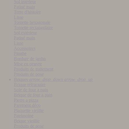
Sol intérieur
Patiné main
Terre d'histoire
Lisse
Tomette hexagonale
Tomette rectangulaire
Sol extérieur
Patiné main
Lisse
Accessoires
Plinthe
Bordure de jardin
Mise en oeuvre
Produits de traitement
Produits de pose
Briques
arrow_drop_down
arrow_drop_up
Brique réfractaire
Sole de four a pain
Brique de four a pain
Pierre a pizza
Parement déco
Plaquette vieillie
Patrimoine
Brique vieillie
Produits de pose