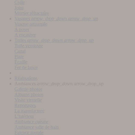
Colle
Joint
Mortier réfractaire
Vasques
arrow_drop_down
arrow_drop_up
Vasque artisanale
A poser
A encastrer
Tuiles
arrow_drop_down
arrow_drop_up
Tuile vernissée
Canal
Plate
Écaille
Fer de lance
Réalisations
Ambiances
arrow_drop_down
arrow_drop_up
Galerie photos
Albums photos
Visite virtuelle
Reportages
La manufacture
L'intérieur
Ambiance cuisine
Ambiance salle de bain
Faïence murale