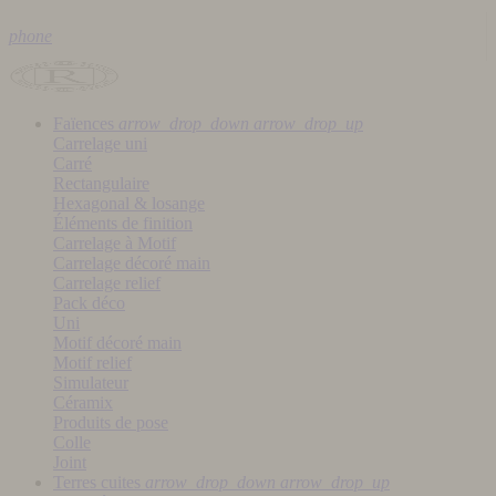
phone
Faïences
arrow_drop_down
arrow_drop_up
Carrelage uni
Carré
Rectangulaire
Hexagonal & losange
Éléments de finition
Carrelage à Motif
Carrelage décoré main
Carrelage relief
Pack déco
Uni
Motif décoré main
Motif relief
Simulateur
Céramix
Produits de pose
Colle
Joint
Terres cuites
arrow_drop_down
arrow_drop_up