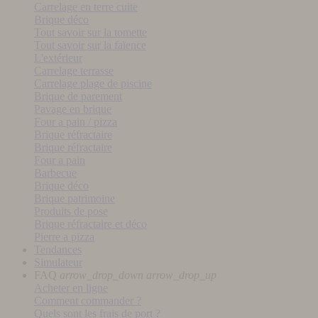
Carrelage en terre cuite
Brique déco
Tout savoir sur la tomette
Tout savoir sur la faïence
L'extérieur
Carrelage terrasse
Carrelage plage de piscine
Brique de parement
Pavage en brique
Four a pain / pizza
Brique réfractaire
Brique réfractaire
Four a pain
Barbecue
Brique déco
Brique patrimoine
Produits de pose
Brique réfractaire et déco
Pierre a pizza
Tendances
Simulateur
FAQ
arrow_drop_down
arrow_drop_up
Acheter en ligne
Comment commander ?
Quels sont les frais de port ?