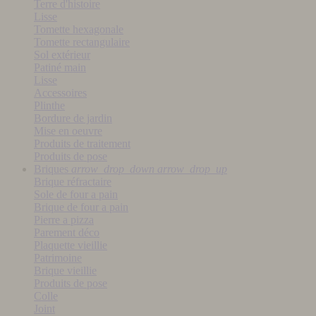
Terre d'histoire
Lisse
Tomette hexagonale
Tomette rectangulaire
Sol extérieur
Patiné main
Lisse
Accessoires
Plinthe
Bordure de jardin
Mise en oeuvre
Produits de traitement
Produits de pose
Briques
arrow_drop_down
arrow_drop_up
Brique réfractaire
Sole de four a pain
Brique de four a pain
Pierre a pizza
Parement déco
Plaquette vieillie
Patrimoine
Brique vieillie
Produits de pose
Colle
Joint