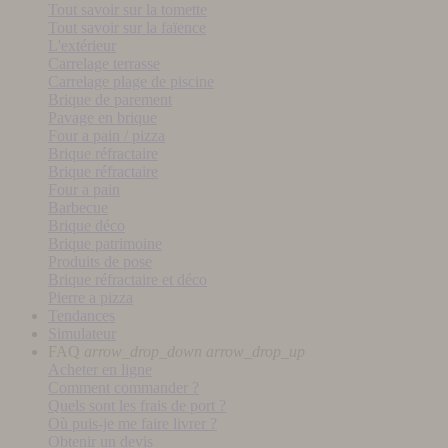
Tout savoir sur la tomette
Tout savoir sur la faïence
L'extérieur
Carrelage terrasse
Carrelage plage de piscine
Brique de parement
Pavage en brique
Four a pain / pizza
Brique réfractaire
Brique réfractaire
Four a pain
Barbecue
Brique déco
Brique patrimoine
Produits de pose
Brique réfractaire et déco
Pierre a pizza
Tendances
Simulateur
FAQ
arrow_drop_down
arrow_drop_up
Acheter en ligne
Comment commander ?
Quels sont les frais de port ?
Où puis-je me faire livrer ?
Obtenir un devis