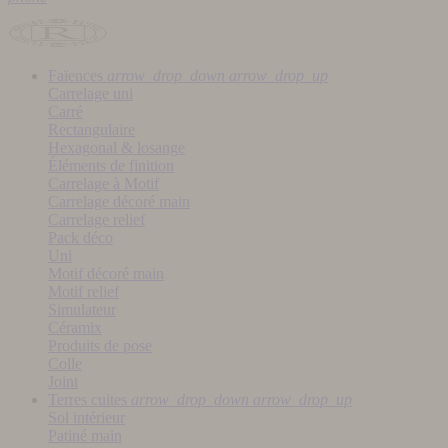
Faïences
arrow_drop_down
arrow_drop_up
Carrelage uni
Carré
Rectangulaire
Hexagonal & losange
Éléments de finition
Carrelage à Motif
Carrelage décoré main
Carrelage relief
Pack déco
Uni
Motif décoré main
Motif relief
Simulateur
Céramix
Produits de pose
Colle
Joint
Terres cuites
arrow_drop_down
arrow_drop_up
Sol intérieur
Patiné main