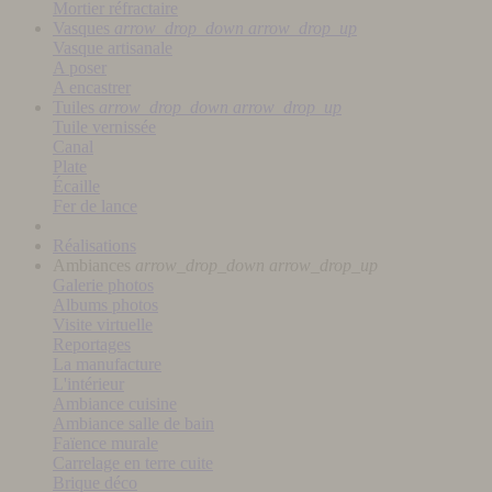
Mortier réfractaire
Vasques
arrow_drop_down
arrow_drop_up
Vasque artisanale
A poser
A encastrer
Tuiles
arrow_drop_down
arrow_drop_up
Tuile vernissée
Canal
Plate
Écaille
Fer de lance
Réalisations
Ambiances
arrow_drop_down
arrow_drop_up
Galerie photos
Albums photos
Visite virtuelle
Reportages
La manufacture
L'intérieur
Ambiance cuisine
Ambiance salle de bain
Faïence murale
Carrelage en terre cuite
Brique déco