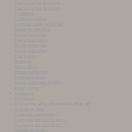
Tout savoir sur la tomette
Tout savoir sur la faïence
L'extérieur
Carrelage terrasse
Carrelage plage de piscine
Brique de parement
Pavage en brique
Four a pain / pizza
Brique réfractaire
Brique réfractaire
Four a pain
Barbecue
Brique déco
Brique patrimoine
Produits de pose
Brique réfractaire et déco
Pierre a pizza
Tendances
Simulateur
FAQ
arrow_drop_down
arrow_drop_up
Acheter en ligne
Comment commander ?
Quels sont les frais de port ?
Où puis-je me faire livrer ?
Obtenir un devis