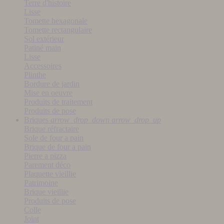
Terre d'histoire
Lisse
Tomette hexagonale
Tomette rectangulaire
Sol extérieur
Patiné main
Lisse
Accessoires
Plinthe
Bordure de jardin
Mise en oeuvre
Produits de traitement
Produits de pose
Briques
arrow_drop_down
arrow_drop_up
Brique réfractaire
Sole de four a pain
Brique de four a pain
Pierre a pizza
Parement déco
Plaquette vieillie
Patrimoine
Brique vieillie
Produits de pose
Colle
Joint