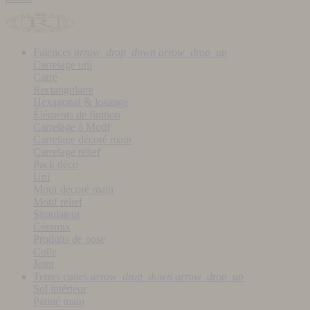
Faïences
arrow_drop_down
arrow_drop_up
Carrelage uni
Carré
Rectangulaire
Hexagonal & losange
Éléments de finition
Carrelage à Motif
Carrelage décoré main
Carrelage relief
Pack déco
Uni
Motif décoré main
Motif relief
Simulateur
Céramix
Produits de pose
Colle
Joint
Terres cuites
arrow_drop_down
arrow_drop_up
Sol intérieur
Patiné main