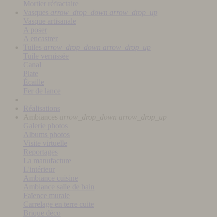
Mortier réfractaire
Vasques
arrow_drop_down
arrow_drop_up
Vasque artisanale
A poser
A encastrer
Tuiles
arrow_drop_down
arrow_drop_up
Tuile vernissée
Canal
Plate
Écaille
Fer de lance
Réalisations
Ambiances
arrow_drop_down
arrow_drop_up
Galerie photos
Albums photos
Visite virtuelle
Reportages
La manufacture
L'intérieur
Ambiance cuisine
Ambiance salle de bain
Faïence murale
Carrelage en terre cuite
Brique déco