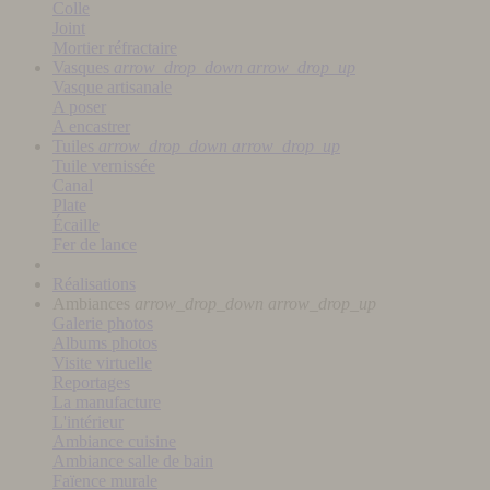
Colle
Joint
Mortier réfractaire
Vasques
arrow_drop_down
arrow_drop_up
Vasque artisanale
A poser
A encastrer
Tuiles
arrow_drop_down
arrow_drop_up
Tuile vernissée
Canal
Plate
Écaille
Fer de lance
Réalisations
Ambiances
arrow_drop_down
arrow_drop_up
Galerie photos
Albums photos
Visite virtuelle
Reportages
La manufacture
L'intérieur
Ambiance cuisine
Ambiance salle de bain
Faïence murale