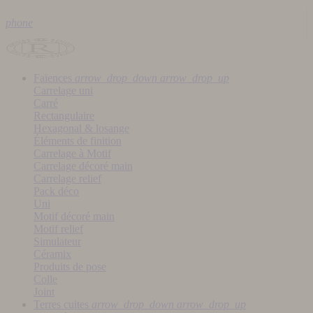
phone
Faïences
arrow_drop_down
arrow_drop_up
Carrelage uni
Carré
Rectangulaire
Hexagonal & losange
Éléments de finition
Carrelage à Motif
Carrelage décoré main
Carrelage relief
Pack déco
Uni
Motif décoré main
Motif relief
Simulateur
Céramix
Produits de pose
Colle
Joint
Terres cuites
arrow_drop_down
arrow_drop_up