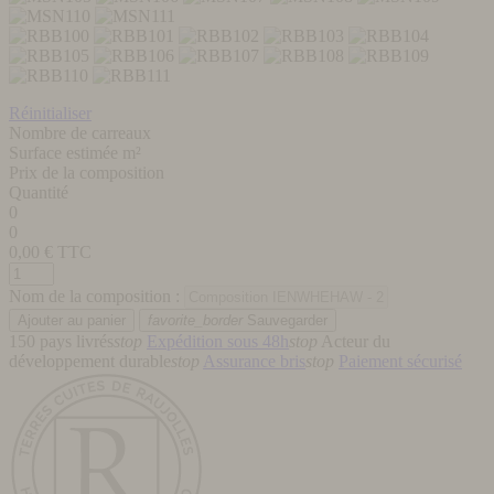
Réinitialiser
Nombre de carreaux
Surface estimée m²
Prix de la composition
Quantité
0
0
0,00
€ TTC
Nom de la composition :
favorite_border
Sauvegarder
150 pays livrés
stop
Expédition sous 48h
stop
Acteur du
développement durable
stop
Assurance bris
stop
Paiement sécurisé