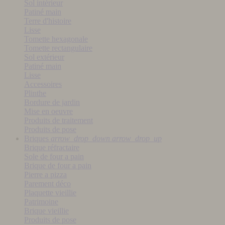
Sol intérieur
Patiné main
Terre d'histoire
Lisse
Tomette hexagonale
Tomette rectangulaire
Sol extérieur
Patiné main
Lisse
Accessoires
Plinthe
Bordure de jardin
Mise en oeuvre
Produits de traitement
Produits de pose
Briques
arrow_drop_down
arrow_drop_up
Brique réfractaire
Sole de four a pain
Brique de four a pain
Pierre a pizza
Parement déco
Plaquette vieillie
Patrimoine
Brique vieillie
Produits de pose