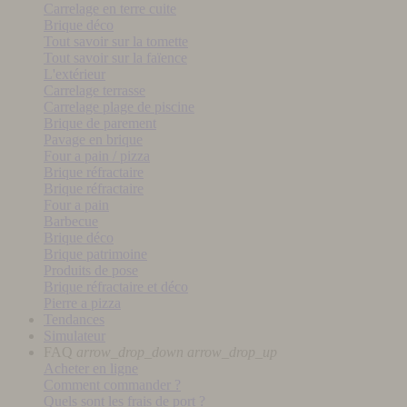
Carrelage en terre cuite
Brique déco
Tout savoir sur la tomette
Tout savoir sur la faïence
L'extérieur
Carrelage terrasse
Carrelage plage de piscine
Brique de parement
Pavage en brique
Four a pain / pizza
Brique réfractaire
Brique réfractaire
Four a pain
Barbecue
Brique déco
Brique patrimoine
Produits de pose
Brique réfractaire et déco
Pierre a pizza
Tendances
Simulateur
FAQ
arrow_drop_down
arrow_drop_up
Acheter en ligne
Comment commander ?
Quels sont les frais de port ?