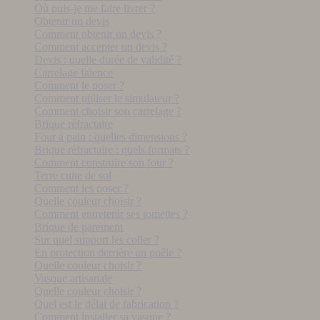
Où puis-je me faire livrer ?
Obtenir un devis
Comment obtenir un devis ?
Comment accepter un devis ?
Devis : quelle durée de validité ?
Carrelage faïence
Comment le poser ?
Comment utiliser le simulateur ?
Comment choisir son carrelage ?
Brique réfractaire
Four a pain : quelles dimensions ?
Brique réfractaire : quels formats ?
Comment construire son four ?
Terre cuite de sol
Comment les poser ?
Quelle couleur choisir ?
Comment entretenir ses tomettes ?
Brique de parement
Sur quel support les coller ?
En protection derrière un poêle ?
Quelle couleur choisir ?
Vasque artisanale
Quelle couleur choisir ?
Quel est le délai de fabrication ?
Comment installer sa vasque ?