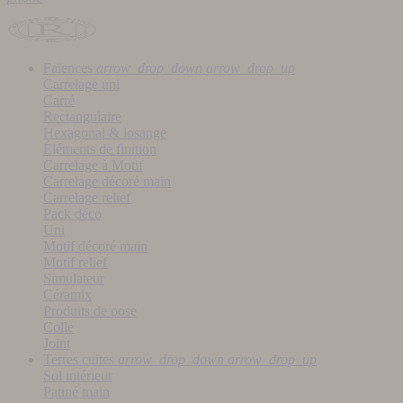
Faïences
arrow_drop_down
arrow_drop_up
Carrelage uni
Carré
Rectangulaire
Hexagonal & losange
Éléments de finition
Carrelage à Motif
Carrelage décoré main
Carrelage relief
Pack déco
Uni
Motif décoré main
Motif relief
Simulateur
Céramix
Produits de pose
Colle
Joint
Terres cuites
arrow_drop_down
arrow_drop_up
Sol intérieur
Patiné main