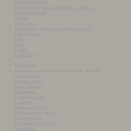
Mortier réfractaire
Vasques
arrow_drop_down
arrow_drop_up
Vasque artisanale
A poser
A encastrer
Tuiles
arrow_drop_down
arrow_drop_up
Tuile vernissée
Canal
Plate
Écaille
Fer de lance
Réalisations
Ambiances
arrow_drop_down
arrow_drop_up
Galerie photos
Albums photos
Visite virtuelle
Reportages
La manufacture
L'intérieur
Ambiance cuisine
Ambiance salle de bain
Faïence murale
Carrelage en terre cuite
Brique déco