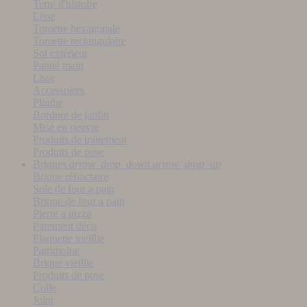
Terre d'histoire
Lisse
Tomette hexagonale
Tomette rectangulaire
Sol extérieur
Patiné main
Lisse
Accessoires
Plinthe
Bordure de jardin
Mise en oeuvre
Produits de traitement
Produits de pose
Briques
arrow_drop_down
arrow_drop_up
Brique réfractaire
Sole de four a pain
Brique de four a pain
Pierre a pizza
Parement déco
Plaquette vieillie
Patrimoine
Brique vieillie
Produits de pose
Colle
Joint