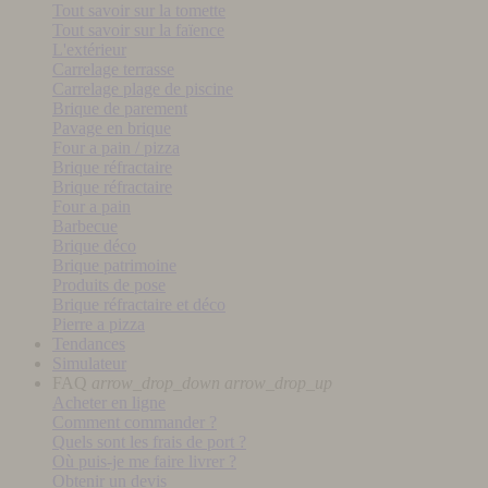
Tout savoir sur la tomette
Tout savoir sur la faïence
L'extérieur
Carrelage terrasse
Carrelage plage de piscine
Brique de parement
Pavage en brique
Four a pain / pizza
Brique réfractaire
Brique réfractaire
Four a pain
Barbecue
Brique déco
Brique patrimoine
Produits de pose
Brique réfractaire et déco
Pierre a pizza
Tendances
Simulateur
FAQ
arrow_drop_down
arrow_drop_up
Acheter en ligne
Comment commander ?
Quels sont les frais de port ?
Où puis-je me faire livrer ?
Obtenir un devis