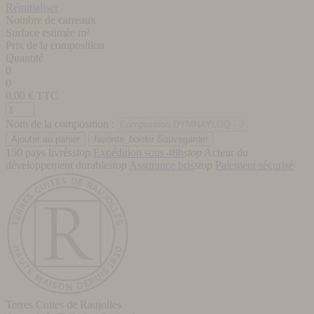
Réinitialiser
Nombre de carreaux
Surface estimée m²
Prix de la composition
Quantité
0
0
0,00
€ TTC
Nom de la composition :
favorite_border
Sauvegarder
150 pays livrés
stop
Expédition sous 48h
stop
Acteur du
développement durable
stop
Assurance bris
stop
Paiement sécurisé
Terres Cuites de Raujolles