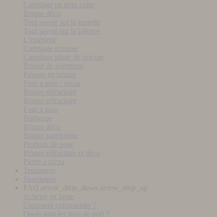
Carrelage en terre cuite
Brique déco
Tout savoir sur la tomette
Tout savoir sur la faïence
L'extérieur
Carrelage terrasse
Carrelage plage de piscine
Brique de parement
Pavage en brique
Four a pain / pizza
Brique réfractaire
Brique réfractaire
Four a pain
Barbecue
Brique déco
Brique patrimoine
Produits de pose
Brique réfractaire et déco
Pierre a pizza
Tendances
Simulateur
FAQ
arrow_drop_down
arrow_drop_up
Acheter en ligne
Comment commander ?
Quels sont les frais de port ?