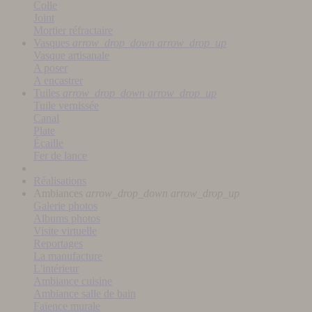
Colle
Joint
Mortier réfractaire
Vasques
arrow_drop_down
arrow_drop_up
Vasque artisanale
A poser
A encastrer
Tuiles
arrow_drop_down
arrow_drop_up
Tuile vernissée
Canal
Plate
Écaille
Fer de lance
Réalisations
Ambiances
arrow_drop_down
arrow_drop_up
Galerie photos
Albums photos
Visite virtuelle
Reportages
La manufacture
L'intérieur
Ambiance cuisine
Ambiance salle de bain
Faïence murale