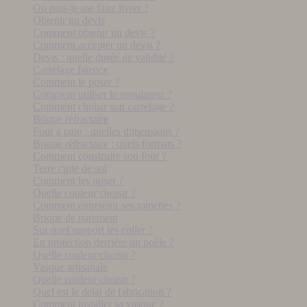
Où puis-je me faire livrer ?
Obtenir un devis
Comment obtenir un devis ?
Comment accepter un devis ?
Devis : quelle durée de validité ?
Carrelage faïence
Comment le poser ?
Comment utiliser le simulateur ?
Comment choisir son carrelage ?
Brique réfractaire
Four a pain : quelles dimensions ?
Brique réfractaire : quels formats ?
Comment construire son four ?
Terre cuite de sol
Comment les poser ?
Quelle couleur choisir ?
Comment entretenir ses tomettes ?
Brique de parement
Sur quel support les coller ?
En protection derrière un poêle ?
Quelle couleur choisir ?
Vasque artisanale
Quelle couleur choisir ?
Quel est le délai de fabrication ?
Comment installer sa vasque ?