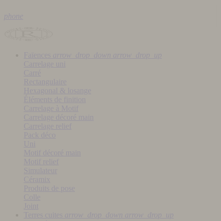
phone
Faïences
arrow_drop_down
arrow_drop_up
Carrelage uni
Carré
Rectangulaire
Hexagonal & losange
Éléments de finition
Carrelage à Motif
Carrelage décoré main
Carrelage relief
Pack déco
Uni
Motif décoré main
Motif relief
Simulateur
Céramix
Produits de pose
Colle
Joint
Terres cuites
arrow_drop_down
arrow_drop_up