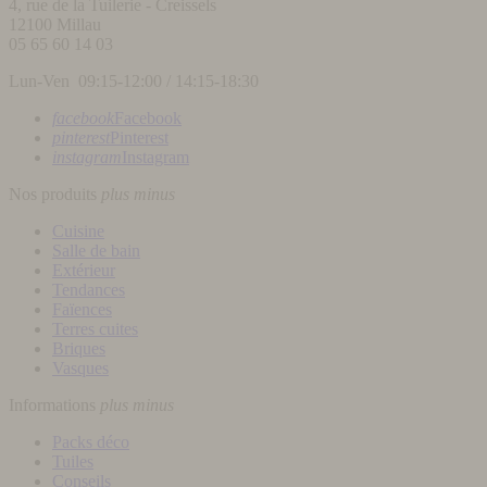
4, rue de la Tuilerie - Creissels
12100
Millau
05 65 60 14 03
Lun-Ven 09:15-12:00 / 14:15-18:30
facebook
Facebook
pinterest
Pinterest
instagram
Instagram
Nos produits
plus
minus
Cuisine
Salle de bain
Extérieur
Tendances
Faïences
Terres cuites
Briques
Vasques
Informations
plus
minus
Packs déco
Tuiles
Conseils