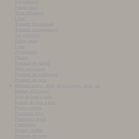
Sol intérieur
Patiné main
Terre d'histoire
Lisse
Tomette hexagonale
Tomette rectangulaire
Sol extérieur
Patiné main
Lisse
Accessoires
Plinthe
Bordure de jardin
Mise en oeuvre
Produits de traitement
Produits de pose
Briques
arrow_drop_down
arrow_drop_up
Brique réfractaire
Sole de four a pain
Brique de four a pain
Pierre a pizza
Parement déco
Plaquette vieillie
Patrimoine
Brique vieillie
Produits de pose