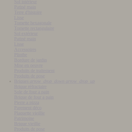
Sol intérieur
Patiné main
Terre d'histoire
Lisse
Tomette hexagonale
Tomette rectangulaire
Sol extérieur
Patiné main
Lisse
Accessoires
Plinthe
Bordure de jardin
Mise en oeuvre
Produits de traitement
Produits de pose
Briques
arrow_drop_down
arrow_drop_up
Brique réfractaire
Sole de four a pain
Brique de four a pain
Pierre a pizza
Parement déco
Plaquette vieillie
Patrimoine
Brique vieillie
Produits de pose