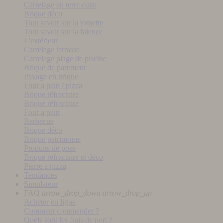
Carrelage en terre cuite
Brique déco
Tout savoir sur la tomette
Tout savoir sur la faïence
L'extérieur
Carrelage terrasse
Carrelage plage de piscine
Brique de parement
Pavage en brique
Four a pain / pizza
Brique réfractaire
Brique réfractaire
Four a pain
Barbecue
Brique déco
Brique patrimoine
Produits de pose
Brique réfractaire et déco
Pierre a pizza
Tendances
Simulateur
FAQ
arrow_drop_down
arrow_drop_up
Acheter en ligne
Comment commander ?
Quels sont les frais de port ?