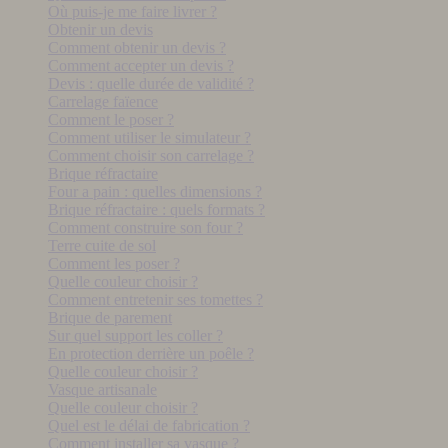
Où puis-je me faire livrer ?
Obtenir un devis
Comment obtenir un devis ?
Comment accepter un devis ?
Devis : quelle durée de validité ?
Carrelage faïence
Comment le poser ?
Comment utiliser le simulateur ?
Comment choisir son carrelage ?
Brique réfractaire
Four a pain : quelles dimensions ?
Brique réfractaire : quels formats ?
Comment construire son four ?
Terre cuite de sol
Comment les poser ?
Quelle couleur choisir ?
Comment entretenir ses tomettes ?
Brique de parement
Sur quel support les coller ?
En protection derrière un poêle ?
Quelle couleur choisir ?
Vasque artisanale
Quelle couleur choisir ?
Quel est le délai de fabrication ?
Comment installer sa vasque ?