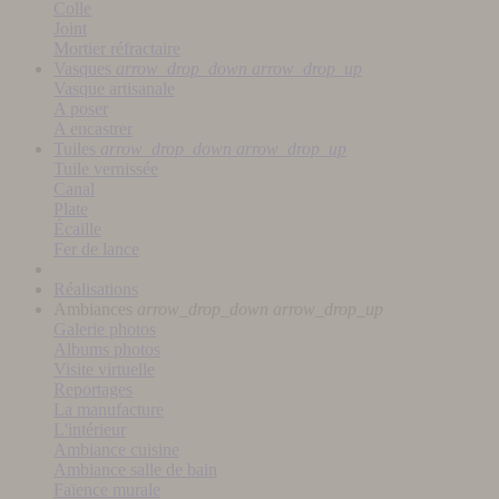
Colle
Joint
Mortier réfractaire
Vasques
arrow_drop_down
arrow_drop_up
Vasque artisanale
A poser
A encastrer
Tuiles
arrow_drop_down
arrow_drop_up
Tuile vernissée
Canal
Plate
Écaille
Fer de lance
Réalisations
Ambiances
arrow_drop_down
arrow_drop_up
Galerie photos
Albums photos
Visite virtuelle
Reportages
La manufacture
L'intérieur
Ambiance cuisine
Ambiance salle de bain
Faïence murale