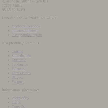
4, rue de la Tuilerie - Creissels
12100
Millau
05 65 60 14 03
Lun-Ven 09:15-12:00 / 14:15-18:30
facebook
Facebook
pinterest
Pinterest
instagram
Instagram
Nos produits
plus
minus
Cuisine
Salle de bain
Extérieur
Tendances
Faïences
Terres cuites
Briques
Vasques
Informations
plus
minus
Packs déco
Tuiles
Conseils