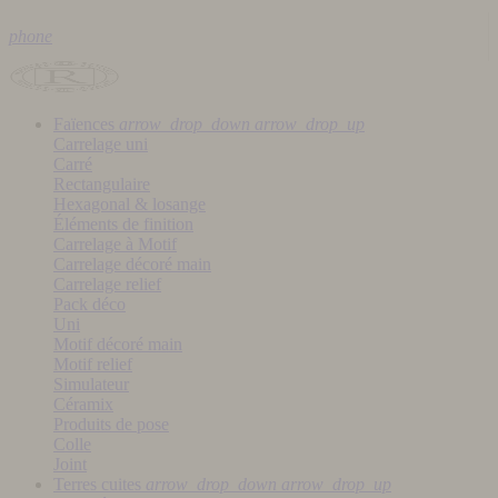
phone
Faïences
arrow_drop_down
arrow_drop_up
Carrelage uni
Carré
Rectangulaire
Hexagonal & losange
Éléments de finition
Carrelage à Motif
Carrelage décoré main
Carrelage relief
Pack déco
Uni
Motif décoré main
Motif relief
Simulateur
Céramix
Produits de pose
Colle
Joint
Terres cuites
arrow_drop_down
arrow_drop_up