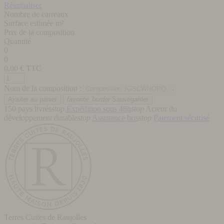
Réinitialiser
Nombre de carreaux
Surface estimée m²
Prix de la composition
Quantité
0
0
0,00
€ TTC
Nom de la composition :
favorite_border
Sauvegarder
150 pays livrés
stop
Expédition sous 48h
stop
Acteur du
développement durable
stop
Assurance bris
stop
Paiement sécurisé
Terres Cuites de Raujolles