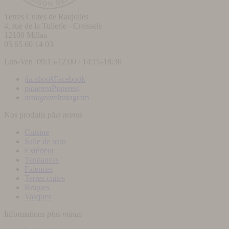
Terres Cuites de Raujolles
4, rue de la Tuilerie - Creissels
12100
Millau
05 65 60 14 03
Lun-Ven 09:15-12:00 / 14:15-18:30
facebook
Facebook
pinterest
Pinterest
instagram
Instagram
Nos produits
plus
minus
Cuisine
Salle de bain
Extérieur
Tendances
Faïences
Terres cuites
Briques
Vasques
Informations
plus
minus