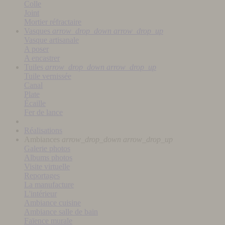
Colle
Joint
Mortier réfractaire
Vasques
arrow_drop_down
arrow_drop_up
Vasque artisanale
A poser
A encastrer
Tuiles
arrow_drop_down
arrow_drop_up
Tuile vernissée
Canal
Plate
Écaille
Fer de lance
Réalisations
Ambiances
arrow_drop_down
arrow_drop_up
Galerie photos
Albums photos
Visite virtuelle
Reportages
La manufacture
L'intérieur
Ambiance cuisine
Ambiance salle de bain
Faïence murale