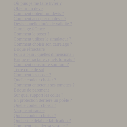
Où puis-je me faire livrer ?
Obtenir un devis
Comment obtenir un devis ?
Comment accepter un devis ?
Devis : quelle durée de validité ?
Carrelage faïence
Comment le poser ?
Comment utiliser le simulateur ?
Comment choisir son carrelage ?
Brique réfractaire
Four a pain : quelles dimensions ?
Brique réfractaire : quels formats ?
Comment construire son four ?
Terre cuite de sol
Comment les poser ?
Quelle couleur choisir ?
Comment entretenir ses tomettes ?
Brique de parement
Sur quel support les coller ?
En protection derrière un poêle ?
Quelle couleur choisir ?
Vasque artisanale
Quelle couleur choisir ?
Quel est le délai de fabrication ?
Comment installer sa vasque ?