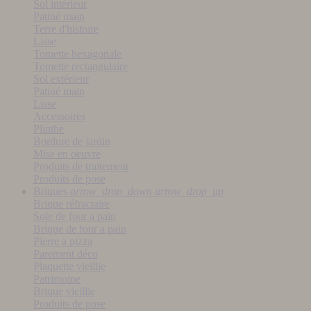
Sol intérieur
Patiné main
Terre d'histoire
Lisse
Tomette hexagonale
Tomette rectangulaire
Sol extérieur
Patiné main
Lisse
Accessoires
Plinthe
Bordure de jardin
Mise en oeuvre
Produits de traitement
Produits de pose
Briques
arrow_drop_down
arrow_drop_up
Brique réfractaire
Sole de four a pain
Brique de four a pain
Pierre a pizza
Parement déco
Plaquette vieillie
Patrimoine
Brique vieillie
Produits de pose