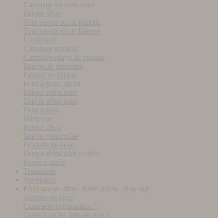
Carrelage en terre cuite
Brique déco
Tout savoir sur la tomette
Tout savoir sur la faïence
L'extérieur
Carrelage terrasse
Carrelage plage de piscine
Brique de parement
Pavage en brique
Four a pain / pizza
Brique réfractaire
Brique réfractaire
Four a pain
Barbecue
Brique déco
Brique patrimoine
Produits de pose
Brique réfractaire et déco
Pierre a pizza
Tendances
Simulateur
FAQ
arrow_drop_down
arrow_drop_up
Acheter en ligne
Comment commander ?
Quels sont les frais de port ?