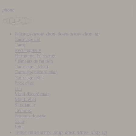
phone
Faïences
arrow_drop_down
arrow_drop_up
Carrelage uni
Carré
Rectangulaire
Hexagonal & losange
Éléments de finition
Carrelage à Motif
Carrelage décoré main
Carrelage relief
Pack déco
Uni
Motif décoré main
Motif relief
Simulateur
Céramix
Produits de pose
Colle
Joint
Terres cuites
arrow_drop_down
arrow_drop_up