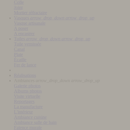
Colle
Joint
Mortier réfractaire
Vasques
arrow_drop_down
arrow_drop_up
Vasque artisanale
A poser
A encastrer
Tuiles
arrow_drop_down
arrow_drop_up
Tuile vernissée
Canal
Plate
Écaille
Fer de lance
Réalisations
Ambiances
arrow_drop_down
arrow_drop_up
Galerie photos
Albums photos
Visite virtuelle
Reportages
La manufacture
L'intérieur
Ambiance cuisine
Ambiance salle de bain
Faïence murale