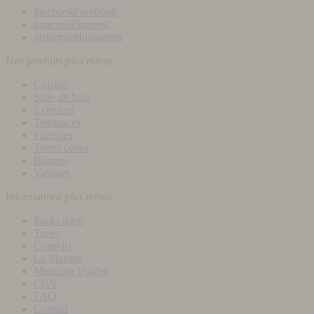
facebook
Facebook
pinterest
Pinterest
instagram
Instagram
Nos produits
plus
minus
Cuisine
Salle de bain
Extérieur
Tendances
Faïences
Terres cuites
Briques
Vasques
Informations
plus
minus
Packs déco
Tuiles
Conseils
La Maison
Mentions légales
CGV
FAQ
Contact