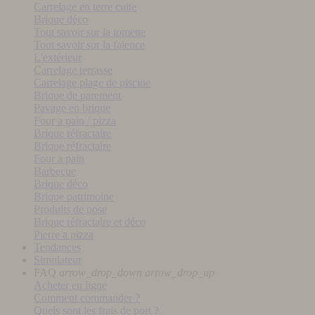
Carrelage en terre cuite
Brique déco
Tout savoir sur la tomette
Tout savoir sur la faïence
L'extérieur
Carrelage terrasse
Carrelage plage de piscine
Brique de parement
Pavage en brique
Four a pain / pizza
Brique réfractaire
Brique réfractaire
Four a pain
Barbecue
Brique déco
Brique patrimoine
Produits de pose
Brique réfractaire et déco
Pierre a pizza
Tendances
Simulateur
FAQ
arrow_drop_down
arrow_drop_up
Acheter en ligne
Comment commander ?
Quels sont les frais de port ?