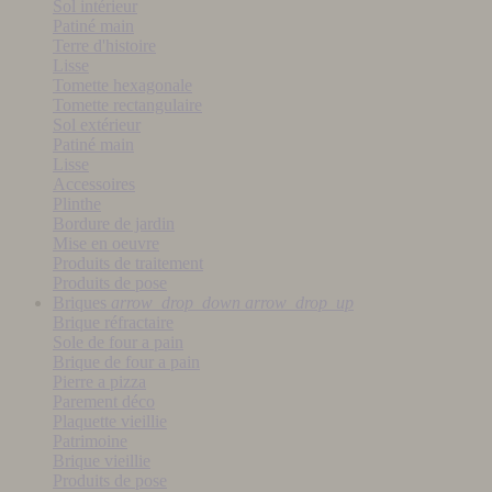
Sol intérieur
Patiné main
Terre d'histoire
Lisse
Tomette hexagonale
Tomette rectangulaire
Sol extérieur
Patiné main
Lisse
Accessoires
Plinthe
Bordure de jardin
Mise en oeuvre
Produits de traitement
Produits de pose
Briques
arrow_drop_down
arrow_drop_up
Brique réfractaire
Sole de four a pain
Brique de four a pain
Pierre a pizza
Parement déco
Plaquette vieillie
Patrimoine
Brique vieillie
Produits de pose