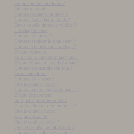
Où puis-je me faire livrer ?
Obtenir un devis
Comment obtenir un devis ?
Comment accepter un devis ?
Devis : quelle durée de validité ?
Carrelage faïence
Comment le poser ?
Comment utiliser le simulateur ?
Comment choisir son carrelage ?
Brique réfractaire
Four a pain : quelles dimensions ?
Brique réfractaire : quels formats ?
Comment construire son four ?
Terre cuite de sol
Comment les poser ?
Quelle couleur choisir ?
Comment entretenir ses tomettes ?
Brique de parement
Sur quel support les coller ?
En protection derrière un poêle ?
Quelle couleur choisir ?
Vasque artisanale
Quelle couleur choisir ?
Quel est le délai de fabrication ?
Comment installer sa vasque ?