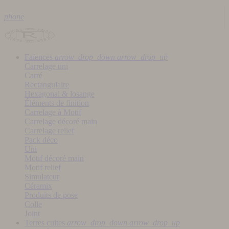
phone
Faïences
arrow_drop_down
arrow_drop_up
Carrelage uni
Carré
Rectangulaire
Hexagonal & losange
Éléments de finition
Carrelage à Motif
Carrelage décoré main
Carrelage relief
Pack déco
Uni
Motif décoré main
Motif relief
Simulateur
Céramix
Produits de pose
Colle
Joint
Terres cuites
arrow_drop_down
arrow_drop_up