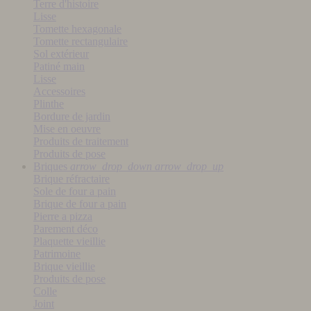
Terre d'histoire
Lisse
Tomette hexagonale
Tomette rectangulaire
Sol extérieur
Patiné main
Lisse
Accessoires
Plinthe
Bordure de jardin
Mise en oeuvre
Produits de traitement
Produits de pose
Briques
arrow_drop_down
arrow_drop_up
Brique réfractaire
Sole de four a pain
Brique de four a pain
Pierre a pizza
Parement déco
Plaquette vieillie
Patrimoine
Brique vieillie
Produits de pose
Colle
Joint