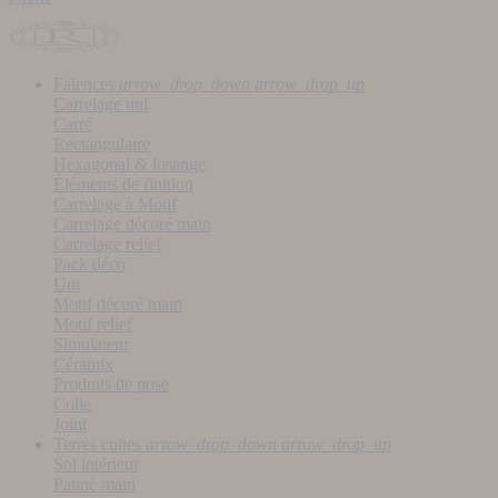
Faïences
arrow_drop_down
arrow_drop_up
Carrelage uni
Carré
Rectangulaire
Hexagonal & losange
Éléments de finition
Carrelage à Motif
Carrelage décoré main
Carrelage relief
Pack déco
Uni
Motif décoré main
Motif relief
Simulateur
Céramix
Produits de pose
Colle
Joint
Terres cuites
arrow_drop_down
arrow_drop_up
Sol intérieur
Patiné main