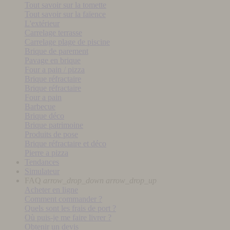
Tout savoir sur la tomette
Tout savoir sur la faïence
L'extérieur
Carrelage terrasse
Carrelage plage de piscine
Brique de parement
Pavage en brique
Four a pain / pizza
Brique réfractaire
Brique réfractaire
Four a pain
Barbecue
Brique déco
Brique patrimoine
Produits de pose
Brique réfractaire et déco
Pierre a pizza
Tendances
Simulateur
FAQ
arrow_drop_down
arrow_drop_up
Acheter en ligne
Comment commander ?
Quels sont les frais de port ?
Où puis-je me faire livrer ?
Obtenir un devis