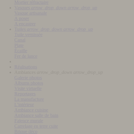
Mortier réfractaire
Vasques
arrow_drop_down
arrow_drop_up
Vasque artisanale
A poser
A encastrer
Tuiles
arrow_drop_down
arrow_drop_up
Tuile vernissée
Canal
Plate
Écaille
Fer de lance
Réalisations
Ambiances
arrow_drop_down
arrow_drop_up
Galerie photos
Albums photos
Visite virtuelle
Reportages
La manufacture
L'intérieur
Ambiance cuisine
Ambiance salle de bain
Faïence murale
Carrelage en terre cuite
Brique déco