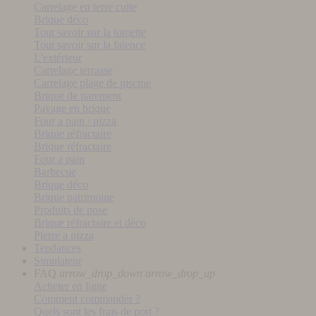
Carrelage en terre cuite
Brique déco
Tout savoir sur la tomette
Tout savoir sur la faïence
L'extérieur
Carrelage terrasse
Carrelage plage de piscine
Brique de parement
Pavage en brique
Four a pain / pizza
Brique réfractaire
Brique réfractaire
Four a pain
Barbecue
Brique déco
Brique patrimoine
Produits de pose
Brique réfractaire et déco
Pierre a pizza
Tendances
Simulateur
FAQ
arrow_drop_down
arrow_drop_up
Acheter en ligne
Comment commander ?
Quels sont les frais de port ?