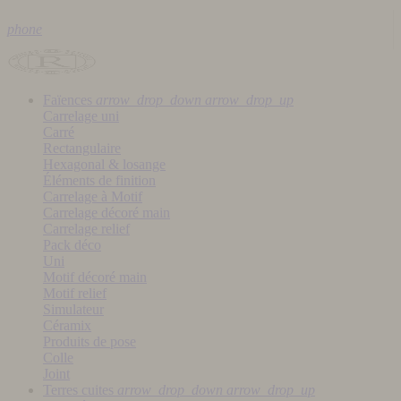
phone
Faïences
arrow_drop_down
arrow_drop_up
Carrelage uni
Carré
Rectangulaire
Hexagonal & losange
Éléments de finition
Carrelage à Motif
Carrelage décoré main
Carrelage relief
Pack déco
Uni
Motif décoré main
Motif relief
Simulateur
Céramix
Produits de pose
Colle
Joint
Terres cuites
arrow_drop_down
arrow_drop_up