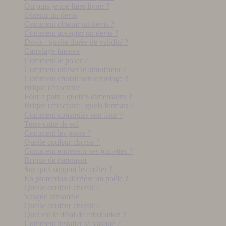
Où puis-je me faire livrer ?
Obtenir un devis
Comment obtenir un devis ?
Comment accepter un devis ?
Devis : quelle durée de validité ?
Carrelage faïence
Comment le poser ?
Comment utiliser le simulateur ?
Comment choisir son carrelage ?
Brique réfractaire
Four a pain : quelles dimensions ?
Brique réfractaire : quels formats ?
Comment construire son four ?
Terre cuite de sol
Comment les poser ?
Quelle couleur choisir ?
Comment entretenir ses tomettes ?
Brique de parement
Sur quel support les coller ?
En protection derrière un poêle ?
Quelle couleur choisir ?
Vasque artisanale
Quelle couleur choisir ?
Quel est le délai de fabrication ?
Comment installer sa vasque ?