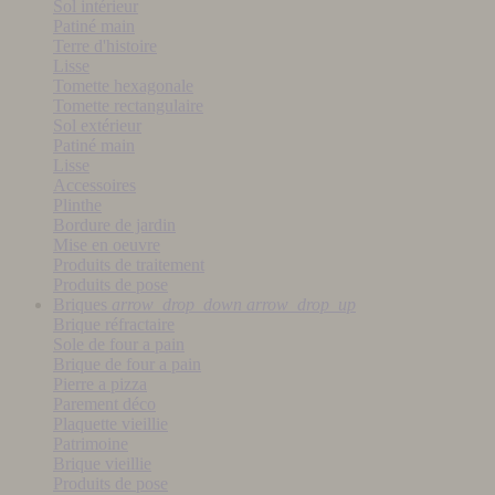
Sol intérieur
Patiné main
Terre d'histoire
Lisse
Tomette hexagonale
Tomette rectangulaire
Sol extérieur
Patiné main
Lisse
Accessoires
Plinthe
Bordure de jardin
Mise en oeuvre
Produits de traitement
Produits de pose
Briques
arrow_drop_down
arrow_drop_up
Brique réfractaire
Sole de four a pain
Brique de four a pain
Pierre a pizza
Parement déco
Plaquette vieillie
Patrimoine
Brique vieillie
Produits de pose