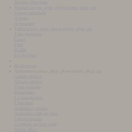
Mortier réfractaire
Vasques
arrow_drop_down
arrow_drop_up
Vasque artisanale
A poser
A encastrer
Tuiles
arrow_drop_down
arrow_drop_up
Tuile vernissée
Canal
Plate
Écaille
Fer de lance
Réalisations
Ambiances
arrow_drop_down
arrow_drop_up
Galerie photos
Albums photos
Visite virtuelle
Reportages
La manufacture
L'intérieur
Ambiance cuisine
Ambiance salle de bain
Faïence murale
Carrelage en terre cuite
Brique déco