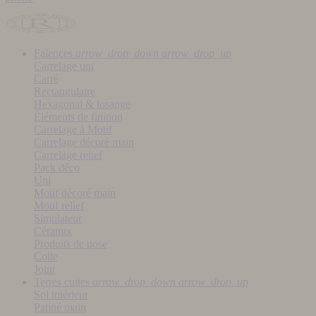
Faïences
arrow_drop_down
arrow_drop_up
Carrelage uni
Carré
Rectangulaire
Hexagonal & losange
Éléments de finition
Carrelage à Motif
Carrelage décoré main
Carrelage relief
Pack déco
Uni
Motif décoré main
Motif relief
Simulateur
Céramix
Produits de pose
Colle
Joint
Terres cuites
arrow_drop_down
arrow_drop_up
Sol intérieur
Patiné main