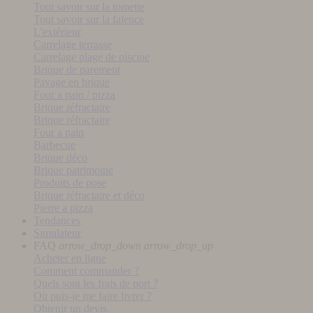
Tout savoir sur la tomette
Tout savoir sur la faïence
L'extérieur
Carrelage terrasse
Carrelage plage de piscine
Brique de parement
Pavage en brique
Four a pain / pizza
Brique réfractaire
Brique réfractaire
Four a pain
Barbecue
Brique déco
Brique patrimoine
Produits de pose
Brique réfractaire et déco
Pierre a pizza
Tendances
Simulateur
FAQ
arrow_drop_down
arrow_drop_up
Acheter en ligne
Comment commander ?
Quels sont les frais de port ?
Où puis-je me faire livrer ?
Obtenir un devis