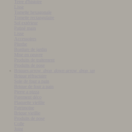
Terre d'histoire
Lisse
Tomette hexagonale
Tomette rectangulaire
Sol extérieur
Patiné main
Lisse
Accessoires
Plinthe
Bordure de jardin
Mise en oeuvre
Produits de traitement
Produits de pose
Briques
arrow_drop_down
arrow_drop_up
Brique réfractaire
Sole de four a pain
Brique de four a pain
Pierre a pizza
Parement déco
Plaquette vieillie
Patrimoine
Brique vieillie
Produits de pose
Colle
Joint