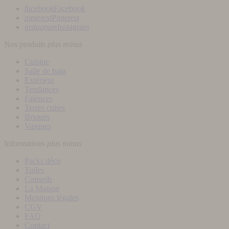
facebook
Facebook
pinterest
Pinterest
instagram
Instagram
Nos produits
plus
minus
Cuisine
Salle de bain
Extérieur
Tendances
Faïences
Terres cuites
Briques
Vasques
Informations
plus
minus
Packs déco
Tuiles
Conseils
La Maison
Mentions légales
CGV
FAQ
Contact