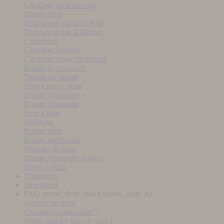
Carrelage en terre cuite
Brique déco
Tout savoir sur la tomette
Tout savoir sur la faïence
L'extérieur
Carrelage terrasse
Carrelage plage de piscine
Brique de parement
Pavage en brique
Four a pain / pizza
Brique réfractaire
Brique réfractaire
Four a pain
Barbecue
Brique déco
Brique patrimoine
Produits de pose
Brique réfractaire et déco
Pierre a pizza
Tendances
Simulateur
FAQ
arrow_drop_down
arrow_drop_up
Acheter en ligne
Comment commander ?
Quels sont les frais de port ?