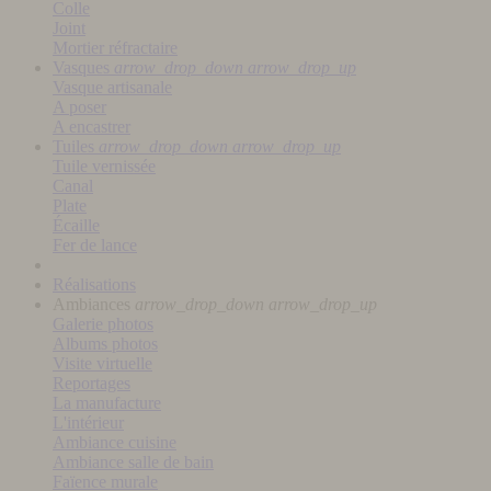
Colle
Joint
Mortier réfractaire
Vasques
arrow_drop_down
arrow_drop_up
Vasque artisanale
A poser
A encastrer
Tuiles
arrow_drop_down
arrow_drop_up
Tuile vernissée
Canal
Plate
Écaille
Fer de lance
Réalisations
Ambiances
arrow_drop_down
arrow_drop_up
Galerie photos
Albums photos
Visite virtuelle
Reportages
La manufacture
L'intérieur
Ambiance cuisine
Ambiance salle de bain
Faïence murale