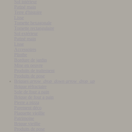
Sol intérieur
Patiné main
Terre d'histoire
Lisse
Tomette hexagonale
Tomette rectangulaire
Sol extérieur
Patiné main
Lisse
Accessoires
Plinthe
Bordure de jardin
Mise en oeuvre
Produits de traitement
Produits de pose
Briques
arrow_drop_down
arrow_drop_up
Brique réfractaire
Sole de four a pain
Brique de four a pain
Pierre a pizza
Parement déco
Plaquette vieillie
Patrimoine
Brique vieillie
Produits de pose