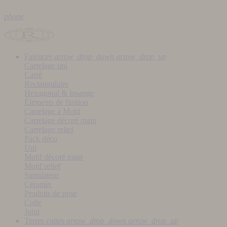
phone
Faïences
arrow_drop_down
arrow_drop_up
Carrelage uni
Carré
Rectangulaire
Hexagonal & losange
Éléments de finition
Carrelage à Motif
Carrelage décoré main
Carrelage relief
Pack déco
Uni
Motif décoré main
Motif relief
Simulateur
Céramix
Produits de pose
Colle
Joint
Terres cuites
arrow_drop_down
arrow_drop_up