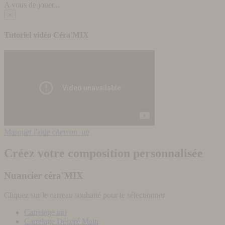
A vous de jouer...
×
Tutoriel vidéo Céra'MIX
Masquer l'aide
chevron_up
Créez votre composition personnalisée
Nuancier céra'MIX
Cliquez sur le carreau souhaité pour le sélectionner
Carrelage uni
Carrelage Décoré Main