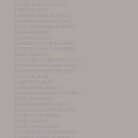
Où puis-je me faire livrer ?
Obtenir un devis
Comment obtenir un devis ?
Comment accepter un devis ?
Devis : quelle durée de validité ?
Carrelage faïence
Comment le poser ?
Comment utiliser le simulateur ?
Comment choisir son carrelage ?
Brique réfractaire
Four a pain : quelles dimensions ?
Brique réfractaire : quels formats ?
Comment construire son four ?
Terre cuite de sol
Comment les poser ?
Quelle couleur choisir ?
Comment entretenir ses tomettes ?
Brique de parement
Sur quel support les coller ?
En protection derrière un poêle ?
Quelle couleur choisir ?
Vasque artisanale
Quelle couleur choisir ?
Quel est le délai de fabrication ?
Comment installer sa vasque ?