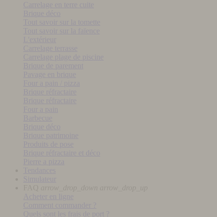
Carrelage en terre cuite
Brique déco
Tout savoir sur la tomette
Tout savoir sur la faïence
L'extérieur
Carrelage terrasse
Carrelage plage de piscine
Brique de parement
Pavage en brique
Four a pain / pizza
Brique réfractaire
Brique réfractaire
Four a pain
Barbecue
Brique déco
Brique patrimoine
Produits de pose
Brique réfractaire et déco
Pierre a pizza
Tendances
Simulateur
FAQ
arrow_drop_down
arrow_drop_up
Acheter en ligne
Comment commander ?
Quels sont les frais de port ?