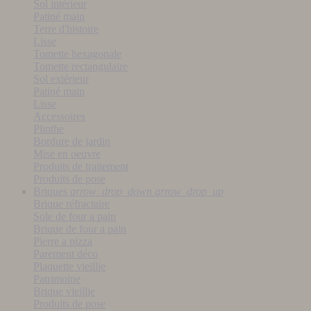
Sol intérieur
Patiné main
Terre d'histoire
Lisse
Tomette hexagonale
Tomette rectangulaire
Sol extérieur
Patiné main
Lisse
Accessoires
Plinthe
Bordure de jardin
Mise en oeuvre
Produits de traitement
Produits de pose
Briques
arrow_drop_down
arrow_drop_up
Brique réfractaire
Sole de four a pain
Brique de four a pain
Pierre a pizza
Parement déco
Plaquette vieillie
Patrimoine
Brique vieillie
Produits de pose