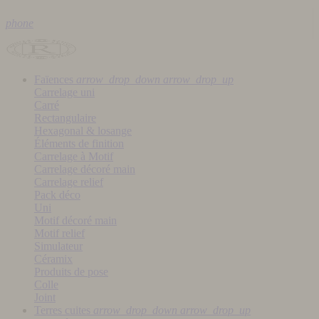
phone
Faïences
arrow_drop_down
arrow_drop_up
Carrelage uni
Carré
Rectangulaire
Hexagonal & losange
Éléments de finition
Carrelage à Motif
Carrelage décoré main
Carrelage relief
Pack déco
Uni
Motif décoré main
Motif relief
Simulateur
Céramix
Produits de pose
Colle
Joint
Terres cuites
arrow_drop_down
arrow_drop_up