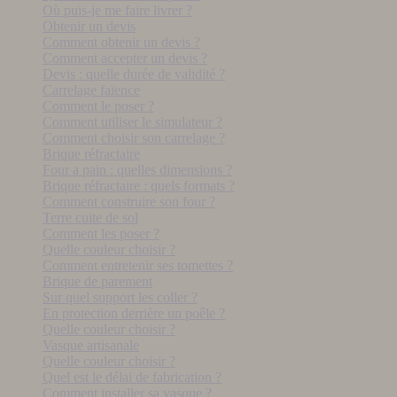
Où puis-je me faire livrer ?
Obtenir un devis
Comment obtenir un devis ?
Comment accepter un devis ?
Devis : quelle durée de validité ?
Carrelage faïence
Comment le poser ?
Comment utiliser le simulateur ?
Comment choisir son carrelage ?
Brique réfractaire
Four a pain : quelles dimensions ?
Brique réfractaire : quels formats ?
Comment construire son four ?
Terre cuite de sol
Comment les poser ?
Quelle couleur choisir ?
Comment entretenir ses tomettes ?
Brique de parement
Sur quel support les coller ?
En protection derrière un poêle ?
Quelle couleur choisir ?
Vasque artisanale
Quelle couleur choisir ?
Quel est le délai de fabrication ?
Comment installer sa vasque ?