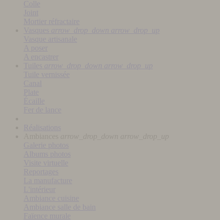
Colle
Joint
Mortier réfractaire
Vasques
arrow_drop_down
arrow_drop_up
Vasque artisanale
A poser
A encastrer
Tuiles
arrow_drop_down
arrow_drop_up
Tuile vernissée
Canal
Plate
Écaille
Fer de lance
Réalisations
Ambiances
arrow_drop_down
arrow_drop_up
Galerie photos
Albums photos
Visite virtuelle
Reportages
La manufacture
L'intérieur
Ambiance cuisine
Ambiance salle de bain
Faïence murale